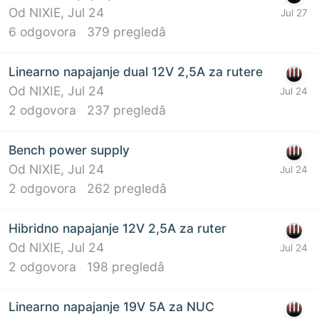
Od
NIXIE
,
Jul 24
6
odgovora
379
pregledâ
Linearno napajanje dual 12V 2,5A za rutere
Od
NIXIE
,
Jul 24
2
odgovora
237
pregledâ
Bench power supply
Od
NIXIE
,
Jul 24
2
odgovora
262
pregledâ
Hibridno napajanje 12V 2,5A za ruter
Od
NIXIE
,
Jul 24
2
odgovora
198
pregledâ
Linearno napajanje 19V 5A za NUC