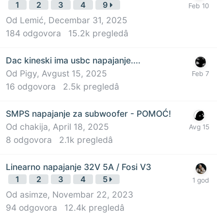
1
2
3
4
9
Od
Lemić
,
Decembar 31, 2025
184
odgovora
15.2k
pregledâ
Dac kineski ima usbc napajanje....
Od
Pigy
,
Avgust 15, 2025
16
odgovora
2.5k
pregledâ
SMPS napajanje za subwoofer - POMOĆ!
Od
chakija
,
April 18, 2025
8
odgovora
2.1k
pregledâ
Linearno napajanje 32V 5A / Fosi V3
1
2
3
4
5
Od
asimze
,
Novembar 22, 2023
94
odgovora
12.4k
pregledâ