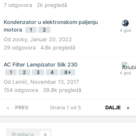
7
odgovora
2k
pregledâ
Kondenzator u elektronskom paljenju
motora
1
2
Od
zocky
,
Januar 20, 2022
29
odgovora
4.8k
pregledâ
AC Filter Lampizator Silk 230
1
2
3
4
8
Od
Lemić
,
Novembar 13, 2017
154
odgovora
39.8k
pregledâ
PREV
Strana 1 od 5
DALJE
Pratilaca
0