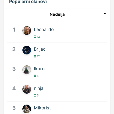
Popularni članovi
Nedelja
1
Leonardo
12
2
Brijac
12
3
Ikaro
5
4
ninja
5
5
Mikorist