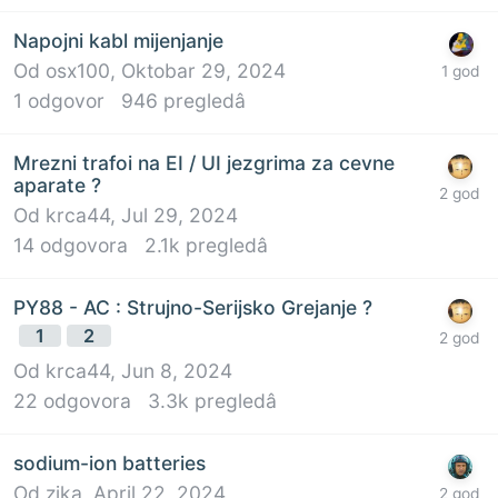
Napojni kabl mijenjanje
Od
osx100
,
Oktobar 29, 2024
1
odgovor
946
pregledâ
Mrezni trafoi na EI / UI jezgrima za cevne
aparate ?
Od
krca44
,
Jul 29, 2024
14
odgovora
2.1k
pregledâ
PY88 - AC : Strujno-Serijsko Grejanje ?
1
2
Od
krca44
,
Jun 8, 2024
22
odgovora
3.3k
pregledâ
sodium-ion batteries
Od
zika
,
April 22, 2024