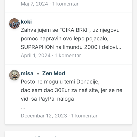
Maj 7, 2024
·
1 komentar
koki
Zahvaljujem se "CIKA BRKI", uz njegovu
pomoc napravih ovo lepo pojacalo,
SUPRAPHON na limundu 2000 i delovi...
April 1, 2024
·
1 komentar
misa
»
Zen Mod
Posto ne mogu u temi Donacije,
dao sam dao 30Eur za naš site, jer se ne
vidi sa PayPal naloga
...
Decembar 12, 2023
·
1 komentar