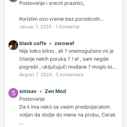
Postovanje i srecni praznici,
Koristim ovo vreme bez porodicnih...
Januar 7, 2025
·
1 komentar
black coffe
»
zerowaf
Nije tolko bitno , ali ? onemogučeno mi je
čitanje nekih poruka ? ! el , sam negde
pogrešil , uključujuči mođane ? moglo bi...
Avgust 7, 2024
·
5 komentara
sinisav
»
Zen Mod
Postovanje
Da li ima neko sa vasim predpojacalom
voljan da dodje do mene na probu, Cerak
...