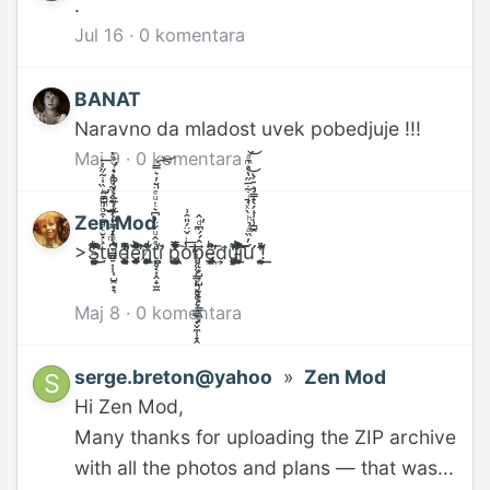
.
Jul 16
·
0 komentara
BANAT
Naravno da mladost uvek pobedjuje !!!
Maj 9
·
0 komentara
Zen Mod
>S̴̼͚͇̺̺̞̘͎̱͙̾́̂ͧͥͣͫ̋̐̅́ͪ̓̕͜͟t̴̡̼̻̹̹̹̟̣̖̪̞̳͈̠͎̹̩̺̯͙͉͐͐̆ͨ͋͒ͧͫ̓ͪ̏̍͋̋͑̚̕͜͟͞ͅų͎͚͔͙͕̫̲̹̠̣͍̫̜̈́ͫ̒͌ͥ͐̈́͊̂ͮ͂ͦͣ͛ͥ̉̀̚̕̕ͅd̵̵̨̛̛͎̘̜̺̹̜̻͔̭̤͚͔̻̮͕̯̓ͫ͛̆̾̀̽̔̌̊ͅę̵̧̡̫͙̱̻̼̯̩̱͉̞̣̹̰̫̭͐̋ͦ̈̎́̂̄ͯ̈́ͧͮ̈ͯ̍ͧ̃͊͒̉̕ņ̸̧̢̧̯͎̝̥̺̥̰̮̰̺̗̦̐̈́̋ͩ̉ṭ̥͔͎̭̟̫̼ͤ̂ͧ̌̈͗͆͛ͭͧͤ̈̈̓͛̿̚͡͝i͕̪̪͑ͮ̕ p̢͈͈̼͕̼̩̳̘͖͓̙͉̀̓̂͒̏ͥͨ̒ͦ̌̈̿̇̀̉̒̊͡ͅͅo͙͉̹̹͕̳̙͈̙̥̥̦̖̲͇͓͙̬̼̜̟̭̔ͥ̌̈́̎̑͗̕͟͢ͅb̡̨͙̺͎̺̹̞̟͓̣̳̝͖͓̂́́͆ͩ̂̕ͅẽ̴̡̡͔͕̹͎͎̖̲̝͖̬̝ͪ͌̕͢͞ͅđų̢̡̡̛͓̖̹̻͎̥͇̦̻͎ͮ̒͌͟͟͡ͅĵ̴͓̹͚̻̝̤̭̜͉̣̓͒̍͌̄̀̎ͨ͌̃̌̊̈́̔͒ͫͮ͐͐͘͝͞͞ứ̡̛͉̗̠̝̳̟̖̗̹̣̹̻̯̓̏ͣ̉ͪ̀ͯ́ͥ͋̅̋̔ͧͫͣ̚͜͝ͅͅͅ !̛̼̹̭̯͍̱́̒ͮ̑ͣ͟͟ͅͅ
Maj 8
·
0 komentara
serge.breton@yahoo
»
Zen Mod
Hi Zen Mod,
Many thanks for uploading the ZIP archive
with all the photos and plans — that was...