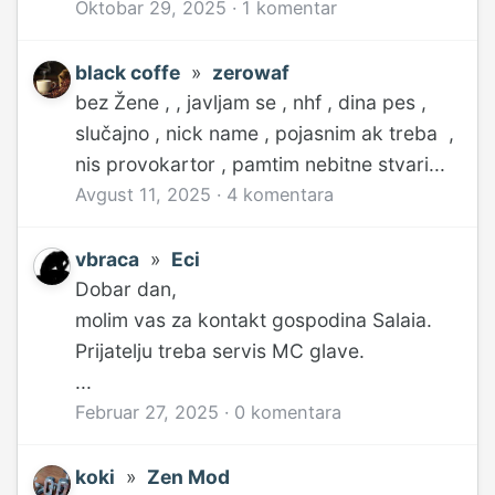
Oktobar 29, 2025
·
1 komentar
black coffe
»
zerowaf
bez Žene , , javljam se , nhf , dina pes ,
slučajno , nick name , pojasnim ak treba ,
nis provokartor , pamtim nebitne stvari...
Avgust 11, 2025
·
4 komentara
vbraca
»
Eci
Dobar dan,
molim vas za kontakt gospodina Salaia.
Prijatelju treba servis MC glave.
...
Februar 27, 2025
·
0 komentara
koki
»
Zen Mod