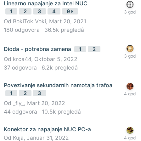
Linearno napajanje za Intel NUC
1
2
3
4
9
Od
BokiTokiVoki
,
Mart 20, 2021
180
odgovora
36.5k
pregledâ
Dioda - potrebna zamena
1
2
Od
krca44
,
Oktobar 5, 2022
37
odgovora
6.2k
pregledâ
Povezivanje sekundarnih namotaja trafoa
1
2
3
Od
_fly_
,
Mart 20, 2022
44
odgovora
10.5k
pregledâ
Konektor za napajanje NUC PC-a
Od
Kuja
,
Januar 31, 2022