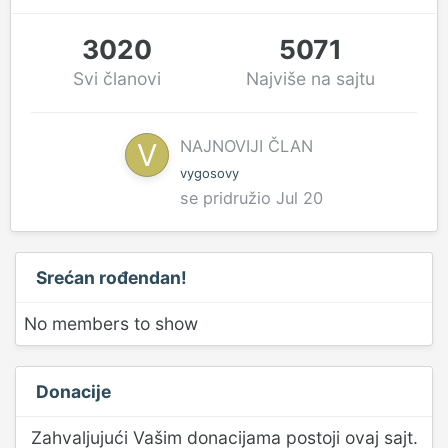
3020
5071
Svi članovi
Najviše na sajtu
NAJNOVIJI ČLAN
vygosovy
se pridružio
Jul 20
Srećan rođendan!
No members to show
Donacije
Zahvaljujući Vašim donacijama postoji ovaj sajt.