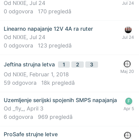
Od
NIXIE
,
Jul 24
0
odgovora
170
pregledâ
Linearno napajanje 12V 4A ra ruter
Od
NIXIE
,
Jul 24
0
odgovora
123
pregledâ
Jeftina strujna letva
1
2
3
Od
NIXIE
,
Februar 1, 2018
59
odgovora
18k
pregledâ
Uzemljenje serijski spojenih SMPS napajanja
Od
_fly_
,
April 3
6
odgovora
969
pregledâ
ProSafe strujne letve