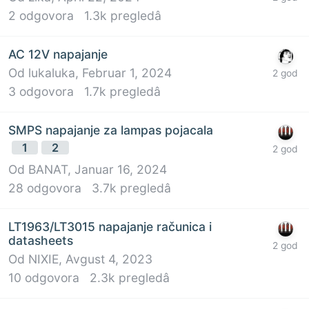
2
odgovora
1.3k
pregledâ
AC 12V napajanje
Od
lukaluka
,
Februar 1, 2024
3
odgovora
1.7k
pregledâ
SMPS napajanje za lampas pojacala
1
2
Od
BANAT
,
Januar 16, 2024
28
odgovora
3.7k
pregledâ
LT1963/LT3015 napajanje računica i
datasheets
Od
NIXIE
,
Avgust 4, 2023
10
odgovora
2.3k
pregledâ