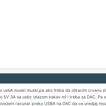
v usbA muski muski,pa ako treba da otkacim crvenu zic
o 5V 3A sa usbc izlazom kakav mi i treba za DAC, Pa s
povezem racunar preko USBA na DAC da ce uredjaj moz