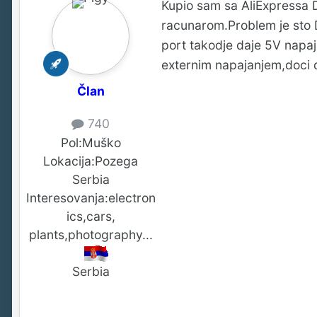
Kupio sam sa AliExpressa D
racunarom.Problem je sto
port takodje daje 5V napaj
externim napajanjem,doci 
Član
740
Pol:
Muško
Lokacija:
Pozega
Serbia
Interesovanja:
electron
ics,cars,
plants,photography...
Serbia