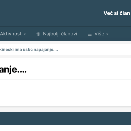
Već si član
Aktivnost
Najbolji članovi
Više
kineski ima usbc napajanje....
nje....