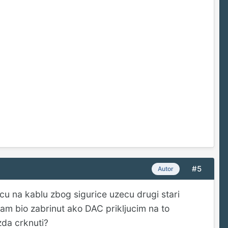
#5
Autor
u na kablu zbog sigurice uzecu drugi stari
am bio zabrinut ako DAC prikljucim na to
da crknuti?