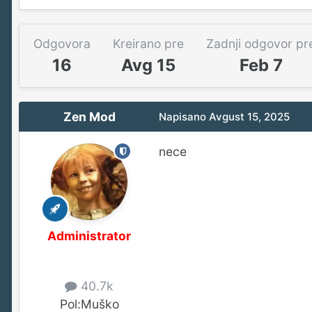
Odgovora
Kreirano pre
Zadnji odgovor pr
16
Avg 15
Feb 7
Zen Mod
Napisano
Avgust 15, 2025
nece
Administrator
40.7k
Pol:
Muško