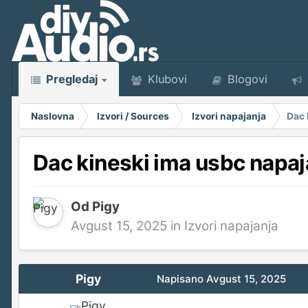
Pregledaj
Klubovi
Blogovi
Naslovna
Izvori / Sources
Izvori napajanja
Dac 
Dac kineski ima usbc napaja
Od
Pigy
Avgust 15, 2025
in
Izvori napajanja
Pigy
Napisano
Avgust 15, 2025