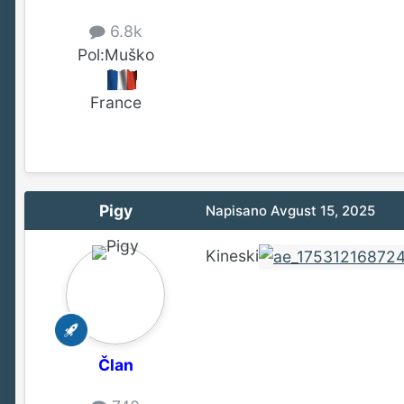
6.8k
Pol:
Muško
France
Pigy
Napisano
Avgust 15, 2025
Kineski
Član