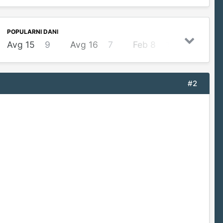
POPULARNI DANI
Avg 15
9
Avg 16
7
Feb 8
1
#2