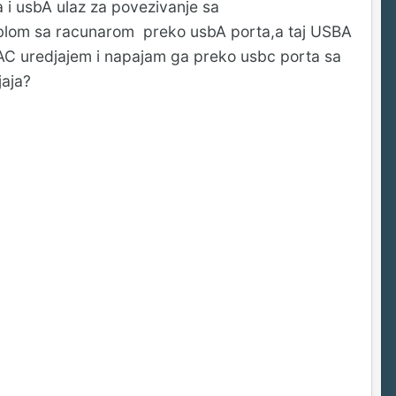
a i usbA ulaz za povezivanje sa
blom sa racunarom preko usbA porta,a taj USBA
DAC uredjajem i napajam ga preko usbc porta sa
jaja?