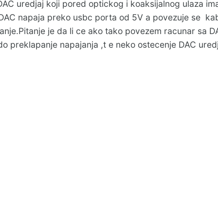
AC uredjaj koji pored optickog i koaksijalnog ulaza im
 DAC napaja preko usbc porta od 5V a povezuje se ka
anje.Pitanje je da li ce ako tako povezem racunar sa 
do preklapanje napajanja ,t e neko ostecenje DAC ured