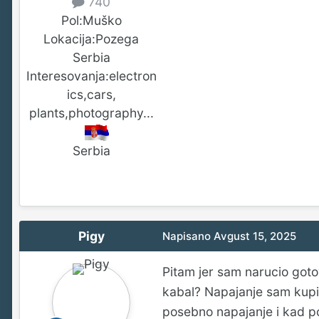
740
Pol:
Muško
Lokacija:
Pozega
Serbia
Interesovanja:
electron
ics,cars,
plants,photography...
Serbia
Pigy
Napisano
Avgust 15, 2025
Pitam jer sam narucio goto
kabal? Napajanje sam kupi
posebno napajanje i kad 