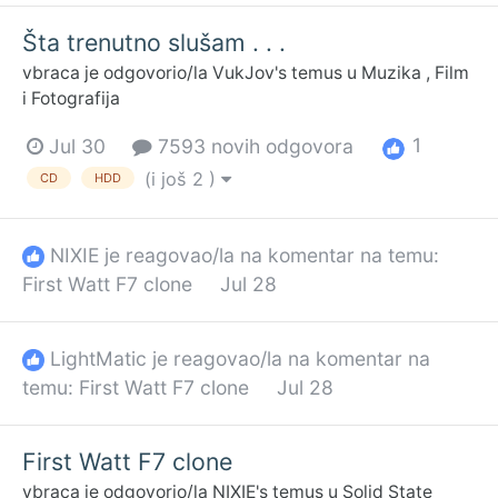
Šta trenutno slušam . . .
vbraca
je odgovorio/la
VukJov
's temus u
Muzika , Film
i Fotografija
1
Jul 30
7593 novih odgovora
(i još 2 )
CD
HDD
NIXIE
je reagovao/la na komentar na temu:
First Watt F7 clone
Jul 28
LightMatic
je reagovao/la na komentar na
temu:
First Watt F7 clone
Jul 28
First Watt F7 clone
vbraca
je odgovorio/la
NIXIE
's temus u
Solid State