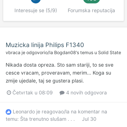
Interesuje se (5/9)
Forumska reputacija
Muzicka linija Philips F1340
vbraca
je odgovorio/la
Bogdan08
's temus u
Solid State
Nikada dosta opreza. Sto sam stariji, to se sve
cesce vracam, proveravam, merim... Koga su
zmije ujedale, taj se gustera plasi.
Četvrtak u 08:09
4 novih odgovora
Leonardo
je reagovao/la na komentar na
temu:
Šta trenutno slušam . . .
Jul 30