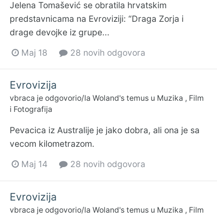
Jelena Tomašević se obratila hrvatskim
predstavnicama na Evroviziji: “Draga Zorja i
drage devojke iz grupe...
Maj 18
28 novih odgovora
Evrovizija
vbraca
je odgovorio/la
Woland
's temus u
Muzika , Film
i Fotografija
Pevacica iz Australije je jako dobra, ali ona je sa
vecom kilometrazom.
Maj 14
28 novih odgovora
Evrovizija
vbraca
je odgovorio/la
Woland
's temus u
Muzika , Film