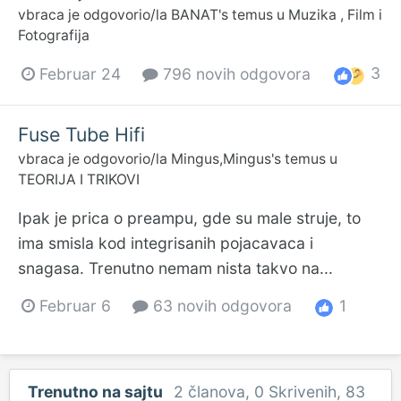
vbraca
je odgovorio/la
BANAT
's temus u
Muzika , Film i
Fotografija
3
Februar 24
796 novih odgovora
Fuse Tube Hifi
vbraca
je odgovorio/la
Mingus,Mingus
's temus u
TEORIJA I TRIKOVI
Ipak je prica o preampu, gde su male struje, to
ima smisla kod integrisanih pojacavaca i
snagasa. Trenutno nemam nista takvo na...
1
Februar 6
63 novih odgovora
Trenutno na sajtu
2 članova
, 0 Skrivenih, 83