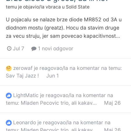
temu je objavio/la
vbraca
u
Solid State
U pojacalu se nalaze brze diode MR852 od 3A u
diodnom mostu (greatz). Hocu da stavim druge
za vecu struju, jer sam povecao kapacitivnost...
Jul 7
1 novi odgovor
zerowaf
je reagovao/la na komentar na temu:
Sav Taj Jazz !
Jun 1
LightMatic
je reagovao/la na komentar na
temu:
Mladen Pecovic trio, ali kakav...
Maj 26
Leonardo
je reagovao/la na komentar na
temu:
Mladen Pecovic trio, ali kakav...
Maj 26