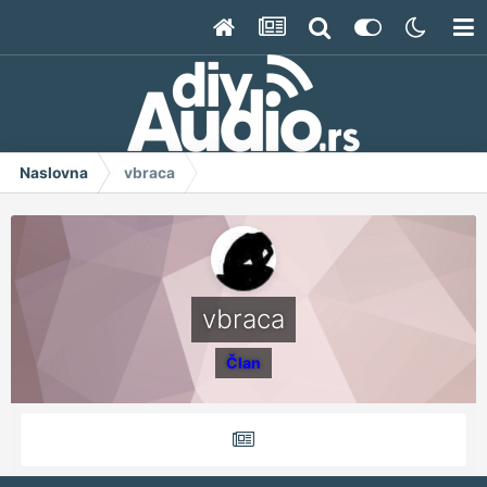
Naslovna
vbraca
vbraca
Član