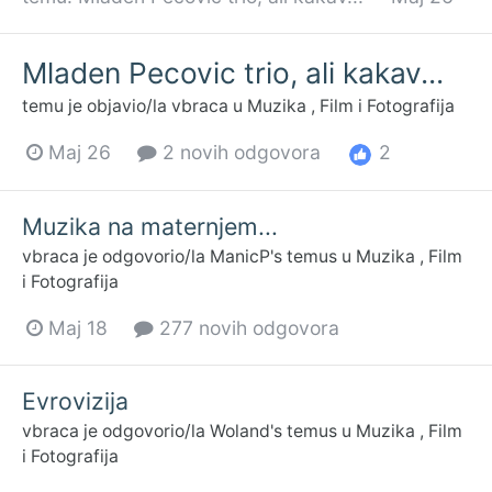
Mladen Pecovic trio, ali kakav...
temu je objavio/la
vbraca
u
Muzika , Film i Fotografija
2
Maj 26
2 novih odgovora
Muzika na maternjem...
vbraca
je odgovorio/la
ManicP
's temus u
Muzika , Film
i Fotografija
Maj 18
277 novih odgovora
Evrovizija
vbraca
je odgovorio/la
Woland
's temus u
Muzika , Film
i Fotografija