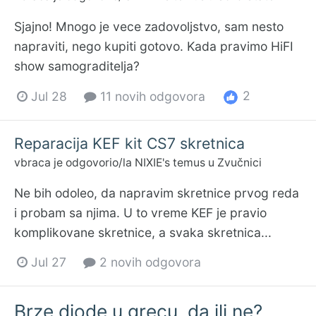
Sjajno! Mnogo je vece zadovoljstvo, sam nesto
napraviti, nego kupiti gotovo. Kada pravimo HiFI
show samograditelja?
2
Jul 28
11 novih odgovora
Reparacija KEF kit CS7 skretnica
vbraca
je odgovorio/la
NIXIE
's temus u
Zvučnici
Ne bih odoleo, da napravim skretnice prvog reda
i probam sa njima. U to vreme KEF je pravio
komplikovane skretnice, a svaka skretnica...
Jul 27
2 novih odgovora
Brze diode u grecu, da ili ne?