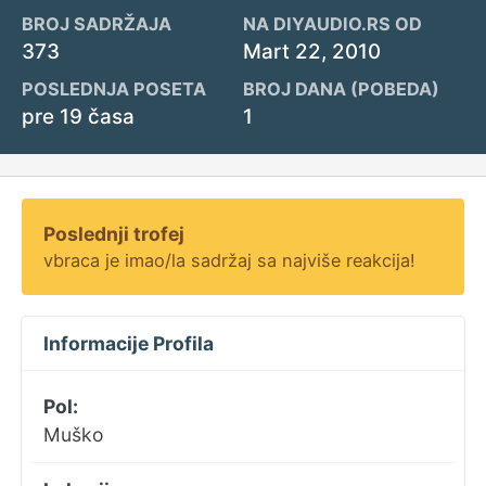
BROJ SADRŽAJA
NA DIYAUDIO.RS OD
373
Mart 22, 2010
POSLEDNJA POSETA
BROJ DANA (POBEDA)
pre 19 časa
1
Poslednji trofej
vbraca je imao/la sadržaj sa najviše reakcija!
Informacije Profila
Pol:
Muško