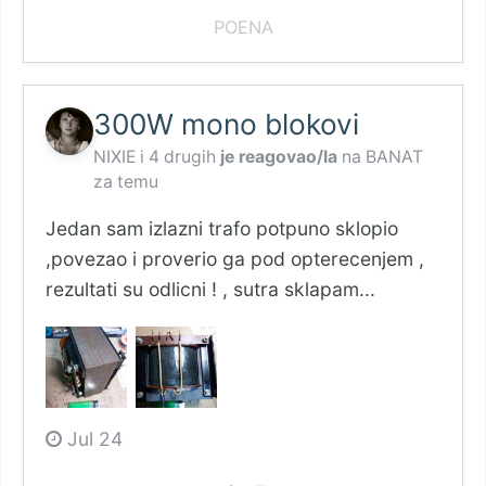
POENA
300W mono blokovi
NIXIE
i
4 drugih
je reagovao/la
na
BANAT
za temu
Jedan sam izlazni trafo potpuno sklopio
,povezao i proverio ga pod opterecenjem ,
rezultati su odlicni ! , sutra sklapam...
Jul 24