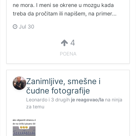
ne mora. I meni se okrene u mozgu kada
treba da pročitam ili napišem, na primer...
Jul 30
4
POENA
Zanimljive, smešne i
čudne fotografije
Leonardo
i
3 drugih
je reagovao/la
na
ninja
za temu