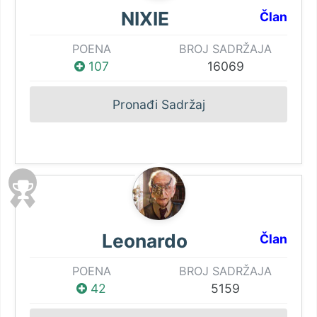
NIXIE
Član
POENA
BROJ SADRŽAJA
107
16069
Pronađi Sadržaj
Leonardo
Član
POENA
BROJ SADRŽAJA
42
5159