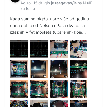
Aciko
i
15 drugih
je reagovao/la
na
NIXIE
za temu
Kada sam na bigdaju pre više od godinu
dana dobio od Nelsona Pasa dva para
izlaznih Alfet mosfeta (uparenih) koje...