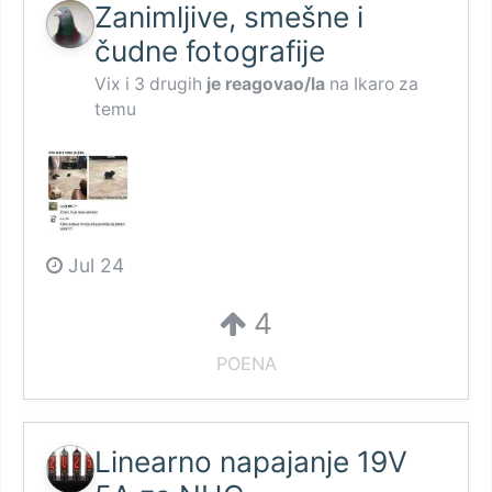
Zanimljive, smešne i
čudne fotografije
Vix
i
3 drugih
je reagovao/la
na
Ikaro
za
temu
Jul 24
4
POENA
Linearno napajanje 19V