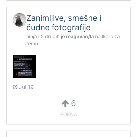
Zanimljive, smešne i
čudne fotografije
ninja
i
5 drugih
je reagovao/la
na
Ikaro
za
temu
Jul 19
6
POENA