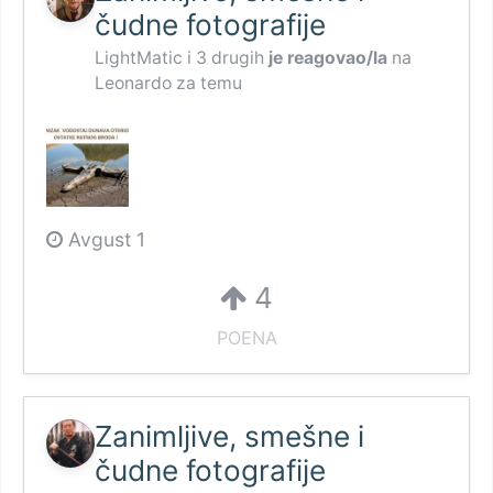
čudne fotografije
LightMatic
i
3 drugih
je reagovao/la
na
Leonardo
za temu
Avgust 1
4
POENA
Zanimljive, smešne i
čudne fotografije