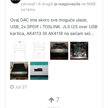
zerowaf
i
6 drugih
je reagovao/la
na
NIXIE
za temu
Ovaj DAC ima skoro sve moguće ulaze,
USB, 2x SPDIF i TOSLINK. JLS I2S over USB
kartica, AK4113 (Ili AK4118 ne sećam se)...
Jul 27
7