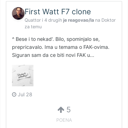
First Watt F7 clone
Quattor
i
4 drugih
je reagovao/la
na
Doktor
za temu
^ Bese i to nekad'. Bilo, spominjalo se,
prepricavalo. Ima u temama o FAK-ovima.
Siguran sam da ce biti novi FAK u...
Jul 28
5
POENA