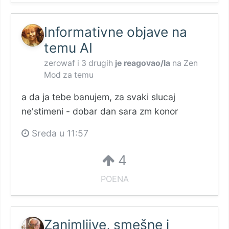
Informativne objave na
temu AI
zerowaf
i
3 drugih
je reagovao/la
na
Zen
Mod
za temu
a da ja tebe banujem, za svaki slucaj
ne'stimeni - dobar dan sara zm konor
Sreda u 11:57
4
POENA
Zanimljive, smešne i