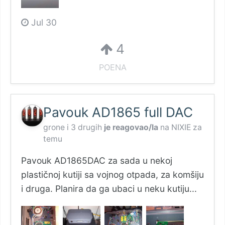
Jul 30
4
POENA
Pavouk AD1865 full DAC
grone
i
3 drugih
je reagovao/la
na
NIXIE
za
temu
Pavouk AD1865DAC za sada u nekoj
plastičnoj kutiji sa vojnog otpada, za komšiju
i druga. Planira da ga ubaci u neku kutiju...