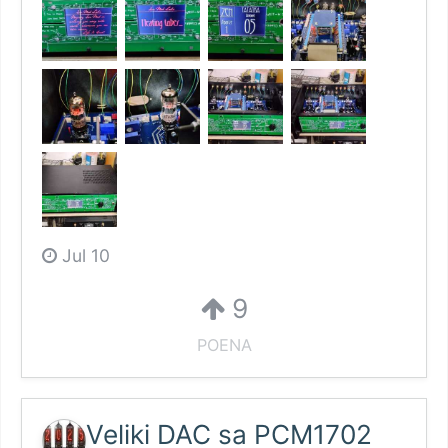
Jul 10
9
POENA
Veliki DAC sa PCM1702