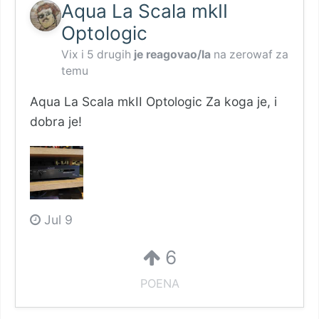
Aqua La Scala mkII
Optologic
Vix
i
5 drugih
je reagovao/la
na
zerowaf
za
temu
Aqua La Scala mkII Optologic Za koga je, i
dobra je!
Jul 9
6
POENA