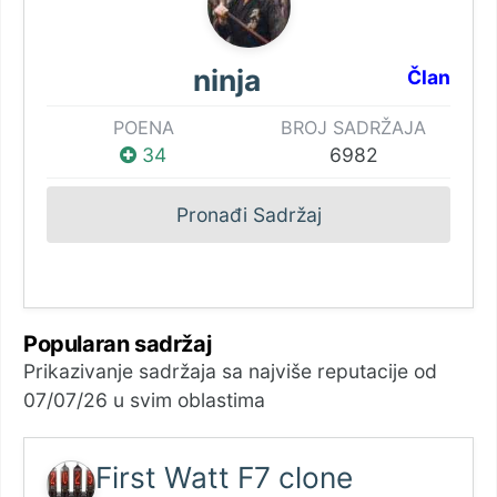
ninja
Član
POENA
BROJ SADRŽAJA
34
6982
Pronađi Sadržaj
Popularan sadržaj
Prikazivanje sadržaja sa najviše reputacije od
07/07/26 u svim oblastima
First Watt F7 clone