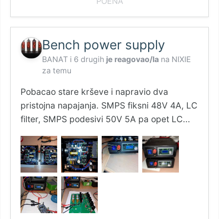
POENA
Bench power supply
BANAT
i
6 drugih
je reagovao/la
na
NIXIE
za temu
Pobacao stare krševe i napravio dva
pristojna napajanja. SMPS fiksni 48V 4A, LC
filter, SMPS podesivi 50V 5A pa opet LC...