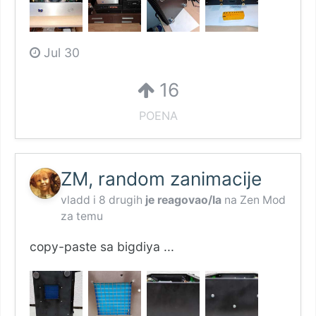
Jul 30
16
POENA
ZM, random zanimacije
vladd
i
8 drugih
je reagovao/la
na
Zen Mod
za temu
copy-paste sa bigdiya ...