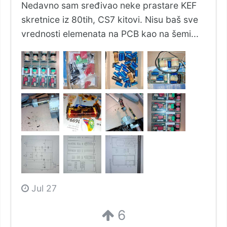
Nedavno sam sređivao neke prastare KEF
skretnice iz 80tih, CS7 kitovi. Nisu baš sve
vrednosti elemenata na PCB kao na šemi...
Jul 27
6