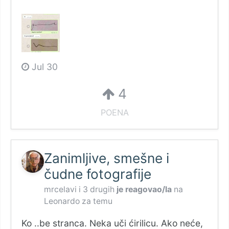
Jul 30
4
POENA
Zanimljive, smešne i
čudne fotografije
mrcelavi
i
3 drugih
je reagovao/la
na
Leonardo
za temu
Ko ..be stranca. Neka uči ćirilicu. Ako neće,