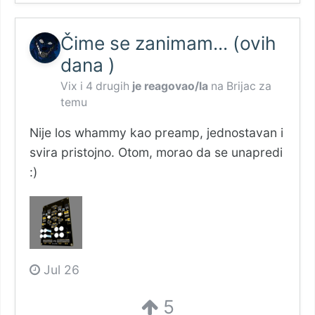
Čime se zanimam... (ovih
dana )
Vix
i
4 drugih
je reagovao/la
na
Brijac
za
temu
Nije los whammy kao preamp, jednostavan i
svira pristojno. Otom, morao da se unapredi
:)
Jul 26
5