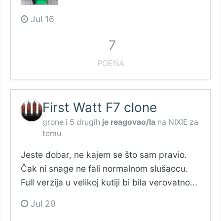
Jul 16
7
POENA
First Watt F7 clone
grone
i
5 drugih
je reagovao/la
na
NIXIE
za
temu
Jeste dobar, ne kajem se što sam pravio.
Čak ni snage ne fali normalnom slušaocu.
Full verzija u velikoj kutiji bi bila verovatno...
Jul 29