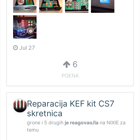
Jul 27
6
POENA
Reparacija KEF kit CS7
skretnica
grone
i
5 drugih
je reagovao/la
na
NIXIE
za
temu