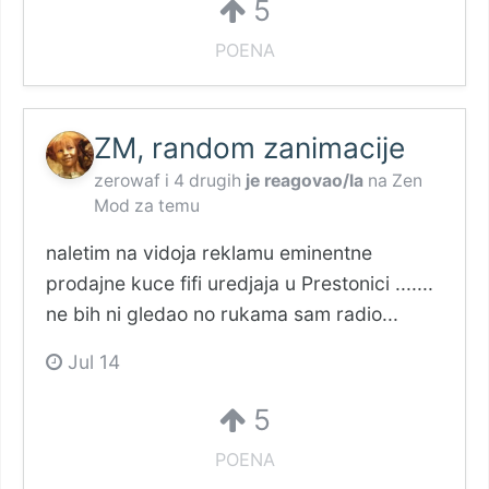
5
POENA
ZM, random zanimacije
zerowaf
i
4 drugih
je reagovao/la
na
Zen
Mod
za temu
naletim na vidoja reklamu eminentne
prodajne kuce fifi uredjaja u Prestonici .......
ne bih ni gledao no rukama sam radio...
Jul 14
5
POENA