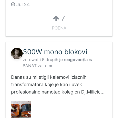
Jul 24
7
POENA
300W mono blokovi
zerowaf
i
6 drugih
je reagovao/la
na
BANAT
za temu
Danas su mi stigli kalemovi izlaznih
transformatora koje je kao i uvek
profesionalno namotao kolegion Dj.Milicic...