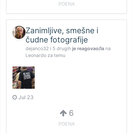
POENA
Zanimljive, smešne i
čudne fotografije
dejanco32
i
5 drugih
je reagovao/la
na
Leonardo
za temu
Jul 23
6
POENA