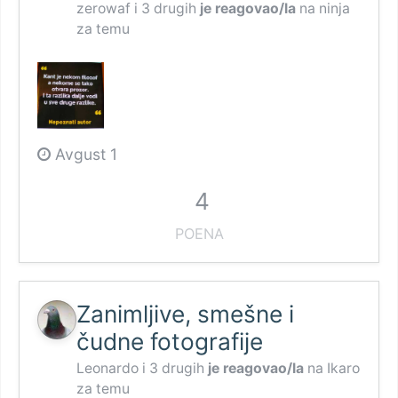
zerowaf
i
3 drugih
je reagovao/la
na
ninja
za temu
Avgust 1
4
POENA
Zanimljive, smešne i
čudne fotografije
Leonardo
i
3 drugih
je reagovao/la
na
Ikaro
za temu