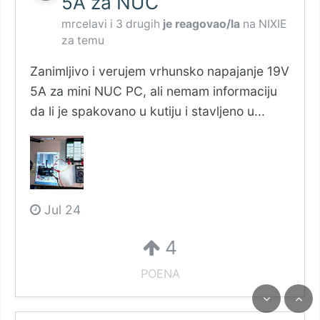
5A za NUC
mrcelavi
i
3 drugih
je reagovao/la
na
NIXIE
za temu
Zanimljivo i verujem vrhunsko napajanje 19V
5A za mini NUC PC, ali nemam informaciju
da li je spakovano u kutiju i stavljeno u...
Jul 24
4
POENA