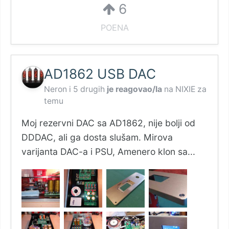
6
POENA
AD1862 USB DAC
Neron
i
5 drugih
je reagovao/la
na
NIXIE
za
temu
Moj rezervni DAC sa AD1862, nije bolji od
DDDAC, ali ga dosta slušam. Mirova
varijanta DAC-a i PSU, Amenero klon sa...