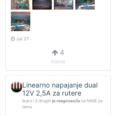
Jul 27
4
POENA
Linearno napajanje dual
12V 2,5A za rutere
Ikaro
i
3 drugih
je reagovao/la
na
NIXIE
za
temu