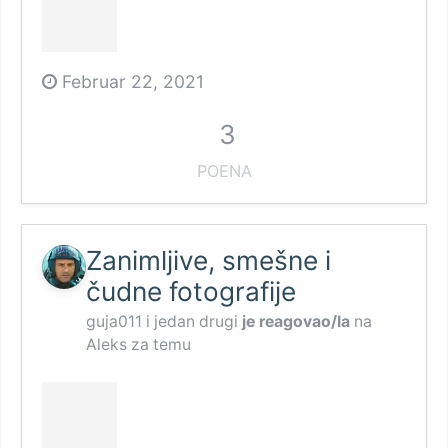
Februar 22, 2021
3
POENA
Zanimljive, smešne i
čudne fotografije
guja011
i
jedan drugi
je reagovao/la
na
Aleks
za temu