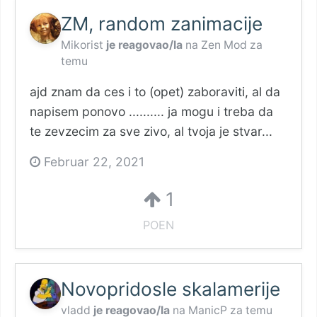
ZM, random zanimacije
Mikorist
je reagovao/la
na
Zen Mod
za
temu
ajd znam da ces i to (opet) zaboraviti, al da
napisem ponovo .......... ja mogu i treba da
te zevzecim za sve zivo, al tvoja je stvar...
Februar 22, 2021
1
POEN
Novopridosle skalamerije
vladd
je reagovao/la
na
ManicP
za temu