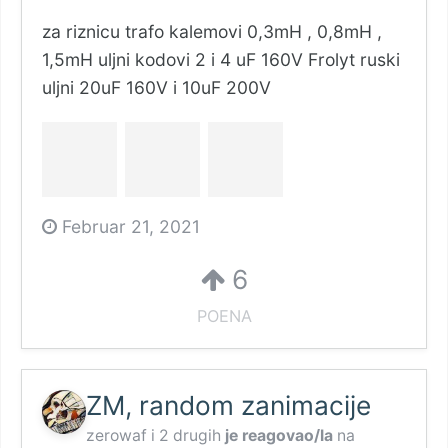
za riznicu trafo kalemovi 0,3mH , 0,8mH ,
1,5mH uljni kodovi 2 i 4 uF 160V Frolyt ruski
uljni 20uF 160V i 10uF 200V
Februar 21, 2021
6
POENA
ZM, random zanimacije
zerowaf
i
2 drugih
je reagovao/la
na