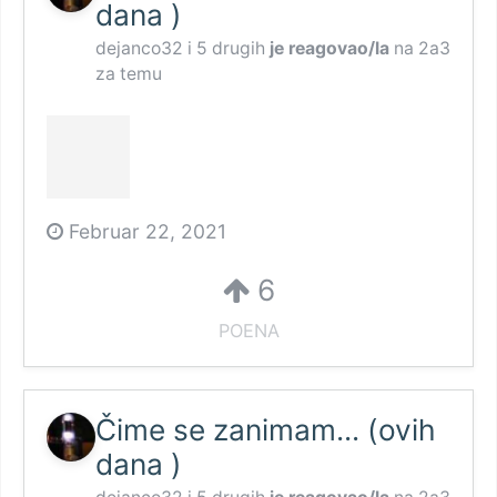
dana )
dejanco32
i
5 drugih
je reagovao/la
na
2a3
za temu
Februar 22, 2021
6
POENA
Čime se zanimam... (ovih
dana )