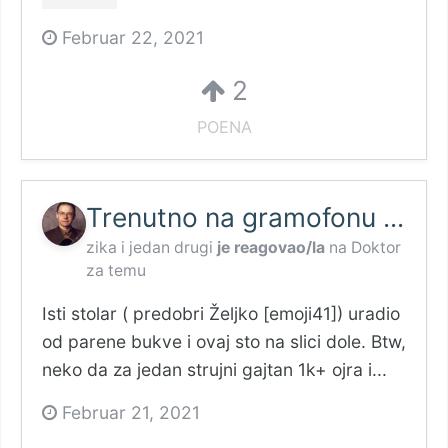
Februar 22, 2021
2
POENA
Trenutno na gramofonu ...
zika
i
jedan drugi
je reagovao/la
na
Doktor
za temu
Isti stolar ( predobri Željko [emoji41]) uradio
od parene bukve i ovaj sto na slici dole. Btw,
neko da za jedan strujni gajtan 1k+ ojra i...
Februar 21, 2021