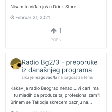
Nisam to viđao još u Drink Store.
Februar 21, 2021
1
POEN
Radio Bg2/3 - preporuke
iz današnjeg programa
zika
je reagovao/la
na
jorgoss
za temu
Kakav je radio Beograd nenad....vi car! ima
li tu mladih da produze taj profesionalizam?!
Brinem se Takodje skrecem paznju na...