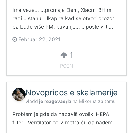
Ima veze... ...promaja Elem, Xiaomi 3H mi
radi u stanu. Ukapira kad se otvori prozor
pa bude više PM, kuvanje... ...posle vrti...
Februar 22, 2021
1
POEN
Novopridosle skalamerije
vladd
je reagovao/la
na
Mikorist
za temu
Problem je gde da nabaviš ovoliki HEPA
filter . Ventilator od 2 metra ću da nađem