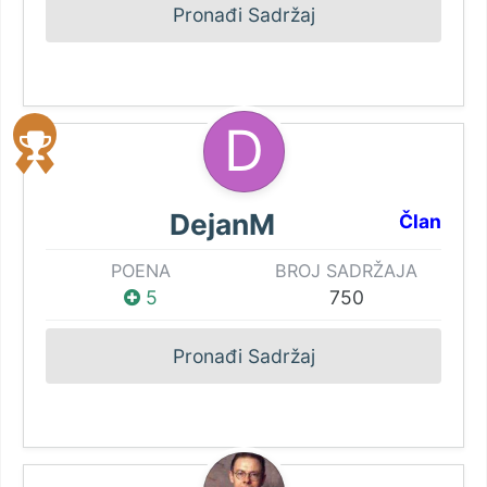
Pronađi Sadržaj
DejanM
Član
POENA
BROJ SADRŽAJA
5
750
Pronađi Sadržaj