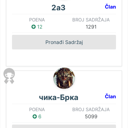
2a3
Član
POENA
BROJ SADRŽAJA
12
1291
Pronađi Sadržaj
чика-Брка
Član
POENA
BROJ SADRŽAJA
6
5099