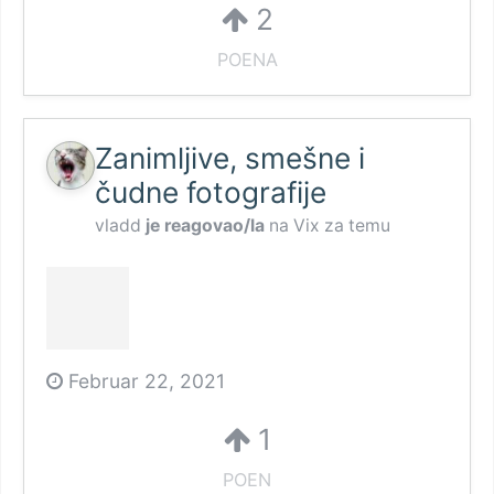
2
POENA
Zanimljive, smešne i
čudne fotografije
vladd
je reagovao/la
na
Vix
za temu
Februar 22, 2021
1
POEN