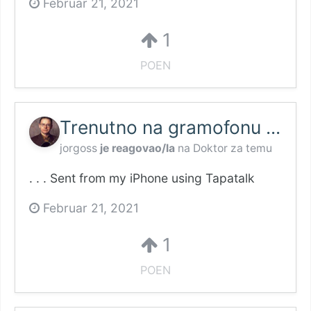
Februar 21, 2021
1
POEN
Trenutno na gramofonu ...
jorgoss
je reagovao/la
na
Doktor
za temu
. . . Sent from my iPhone using Tapatalk
Februar 21, 2021
1
POEN