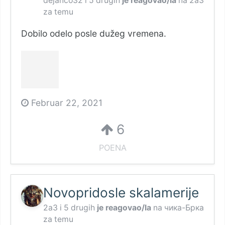
dejanco32
i
5 drugih
je reagovao/la
na
2a3
za temu
Dobilo odelo posle dužeg vremena.
Februar 22, 2021
6
POENA
Novopridosle skalamerije
2a3
i
5 drugih
je reagovao/la
na
чика-Брка
za temu