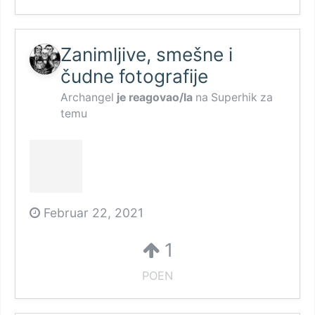
Zanimljive, smešne i
čudne fotografije
Archangel
je reagovao/la
na
Superhik
za
temu
Februar 22, 2021
1
POEN