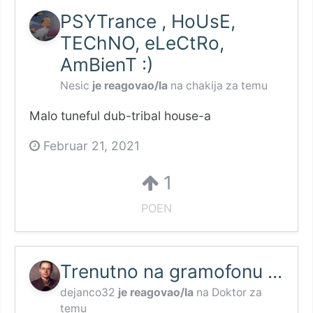
PSYTrance , HoUsE,
TEChNO, eLeCtRo,
AmBienT :)
Nesic
je reagovao/la
na
chakija
za temu
Malo tuneful dub-tribal house-a
Februar 21, 2021
1
POEN
Trenutno na gramofonu ...
dejanco32
je reagovao/la
na
Doktor
za
temu