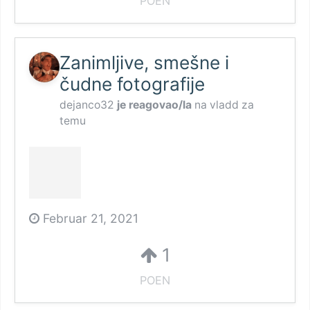
POEN
Zanimljive, smešne i
čudne fotografije
dejanco32
je reagovao/la
na
vladd
za
temu
Februar 21, 2021
1
POEN