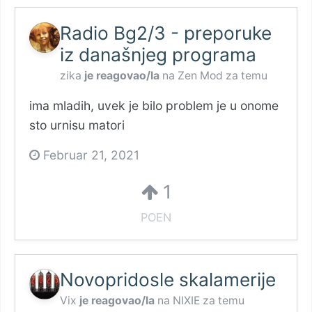
Radio Bg2/3 - preporuke
iz današnjeg programa
zika
je reagovao/la
na
Zen Mod
za temu
ima mladih, uvek je bilo problem je u onome
sto urnisu matori
Februar 21, 2021
1
POEN
Novopridosle skalamerije
Vix
je reagovao/la
na
NIXIE
za temu