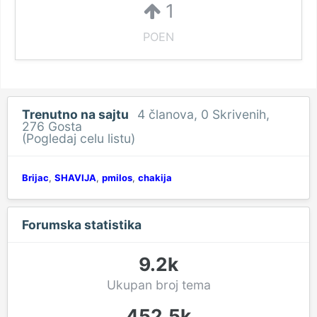
1
POEN
Trenutno na sajtu
4 članova
, 0 Skrivenih,
276 Gosta
(Pogledaj celu listu)
Brijac
SHAVIJA
pmilos
chakija
Forumska statistika
9.2k
Ukupan broj tema
452.5k