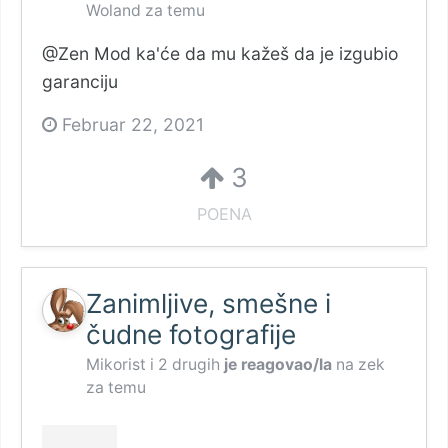
Woland
za temu
@Zen Mod ka'će da mu kažeš da je izgubio
garanciju
Februar 22, 2021
3
POENA
Zanimljive, smešne i
čudne fotografije
Mikorist
i
2 drugih
je reagovao/la
na
zek
za temu