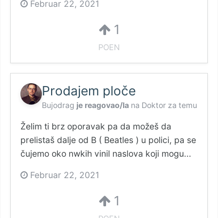
Februar 22, 2021
1
POEN
Prodajem ploče
Bujodrag
je reagovao/la
na
Doktor
za temu
Želim ti brz oporavak pa da možeš da
prelistaš dalje od B ( Beatles ) u polici, pa se
čujemo oko nwkih vinil naslova koji mogu...
Februar 22, 2021
1