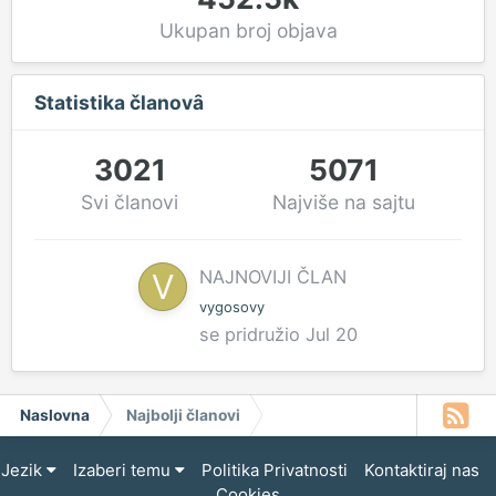
Ukupan broj objava
Statistika članovȃ
3021
5071
Svi članovi
Najviše na sajtu
NAJNOVIJI ČLAN
vygosovy
se pridružio
Jul 20
Naslovna
Najbolji članovi
Jezik
Izaberi temu
Politika Privatnosti
Kontaktiraj nas
Cookies