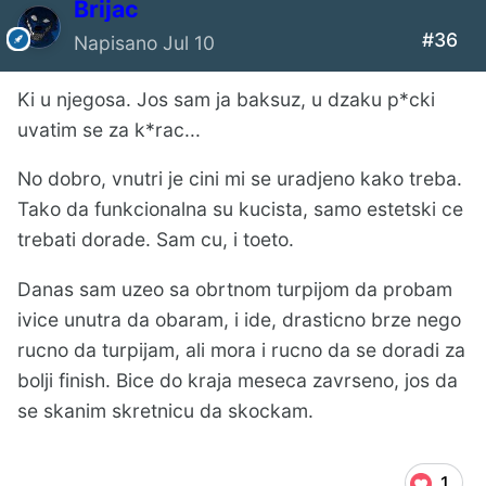
Brijac
#36
Napisano
Jul 10
Ki u njegosa. Jos sam ja baksuz, u dzaku p*cki
uvatim se za k*rac...
No dobro, vnutri je cini mi se uradjeno kako treba.
Tako da funkcionalna su kucista, samo estetski ce
trebati dorade. Sam cu, i toeto.
Danas sam uzeo sa obrtnom turpijom da probam
ivice unutra da obaram, i ide, drasticno brze nego
rucno da turpijam, ali mora i rucno da se doradi za
bolji finish. Bice do kraja meseca zavrseno, jos da
se skanim skretnicu da skockam.
1