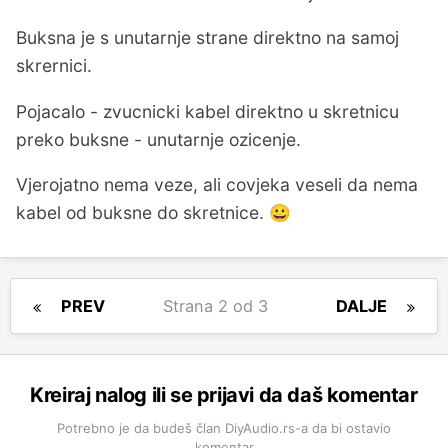
Buksna je s unutarnje strane direktno na samoj
skrernici.
Pojacalo - zvucnicki kabel direktno u skretnicu
preko buksne - unutarnje ozicenje.
Vjerojatno nema veze, ali covjeka veseli da nema
kabel od buksne do skretnice.
😀
PREV
Strana 2 od 3
DALJE
Kreiraj nalog ili se prijavi da daš komentar
Potrebno je da budeš član DiyAudio.rs-a da bi ostavio
komentar