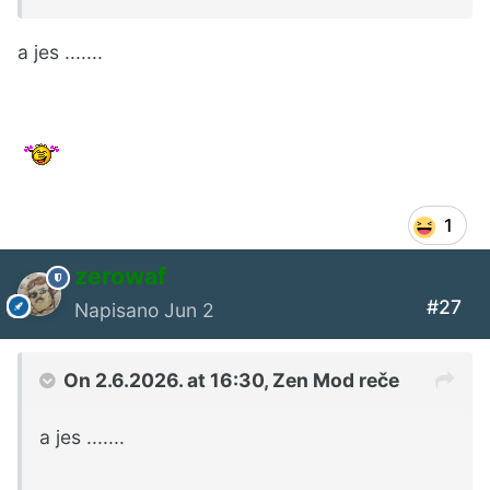
a jes .......
1
zerowaf
#27
Napisano
Jun 2
On 2.6.2026. at 16:30,
Zen Mod
reče
a jes .......