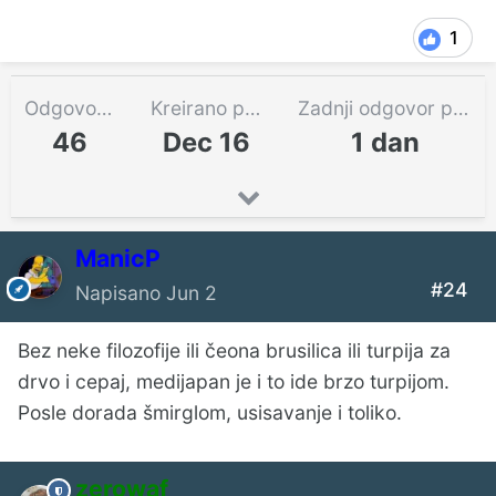
1
Odgovora
Kreirano pre
Zadnji odgovor pre
46
Dec 16
1 dan
ManicP
#24
Napisano
Jun 2
Bez neke filozofije ili čeona brusilica ili turpija za
drvo i cepaj, medijapan je i to ide brzo turpijom.
Posle dorada šmirglom, usisavanje i toliko.
zerowaf