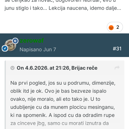
junu stiglo i tako... Lekcija naucena, idemo dalje...
2
zerowaf
#31
Napisano
Jun 7
On 4.6.2026. at 21:26,
Brijac
reče
Na prvi pogled, jos su u podrumu, dimenzije,
oblik itd je ok. Ovo je bas bezveze ispalo
ovako, nije moralo, ali eto tako je. U to
udubljenje cu da munem plocicu mesinganu,
ki na spomenik. A ispod cu da odradim rupe
za cinceve jbg, samo cu morati iznutra da