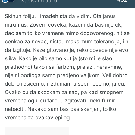
Napisano
Jul 9
Skinuh foliju, i imadeh sta da vidim. Otaljanus
maximus. Zovem coveka, kazem da bas nije ok,
dao sam toliko vremena mimo dogovorenog, nit se
cenkao za novac, nista, maksimum tolerancija, i ni
da izgituje. Kaze gitovano je, reko covece nije evo
slika. Kako je bilo samo kutija (sto mi je slao
prethodno) tako i sa farbom, prelazi, neravnine,
nije ni podloga samo predjeno valjkom. Veli dobro
dobro resicemo, i izdumam u sebi necemo, ja cu.
Ovako cu da skockam za sad, pa kad smognem
vremena ogulicu farbu, izgitovati i neki furnir
nabaciti. Nekako sam bas bas skenjan, toliko
vremena za ovakav epilog....