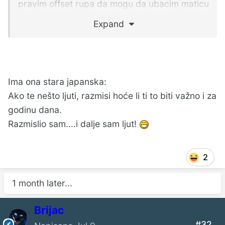
pravim offset rupa da mogu da ubacim maticu
na navoj cinca, 30mm je i ne moze skroz proci
Expand
navoj/telo cinca.
Nadjoh ga tako sto okacih oglas u grupi za
stolare. Javio se, radi servis zvucnika, pravi
Ima ona stara japanska:
kutije, nisam se cenjkao za novac, dogovoren
Ako te nešto ljuti, razmisi hoće li ti to biti važno i za
februar, evo u junu stiglo i tako... Lekcija
godinu dana.
naucena, idemo dalje...
Razmislio sam....i dalje sam ljut!
2
1 month later...
Brijac
#32