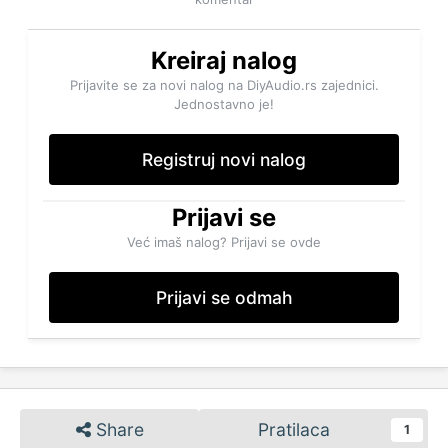
Kreiraj nalog
Prijavite se za novi nalog na DiyAudio.rs zajednici.
Jednostavno je!
Registruj novi nalog
Prijavi se
Već imaš nalog? Prijavi se ovde
Prijavi se odmah
Share
Pratilaca
1