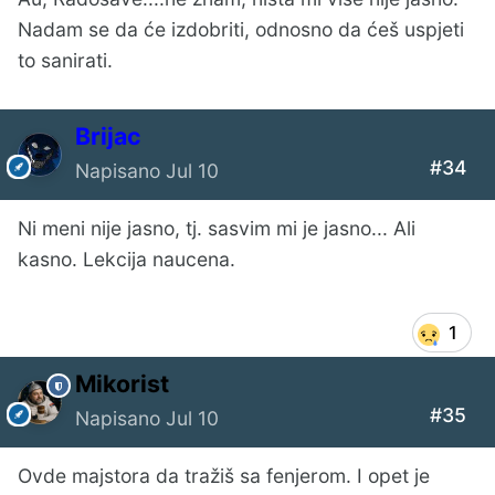
Nadam se da će izdobriti, odnosno da ćeš uspjeti
to sanirati.
Brijac
#34
Napisano
Jul 10
Ni meni nije jasno, tj. sasvim mi je jasno... Ali
kasno. Lekcija naucena.
1
Mikorist
#35
Napisano
Jul 10
Ovde majstora da tražiš sa fenjerom. I opet je