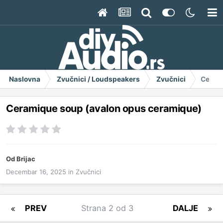
Naslovna
Zvučnici / Loudspeakers
Zvučnici
Cerami
Ceramique soup (avalon opus ceramique)
Od
Brijac
Decembar 16, 2025
in
Zvučnici
PREV
Strana 2 od 3
DALJE