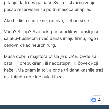
pitanje da li ćeš ga naći. Svi koji stvarno znaju
posao rezervisani su po tri meseca unapred.
Ako ti klima sad rikne, gotovo, sjebao si se.
Voda? Struja? Sve neki priučeni likovi, došli juče
sa aku-bušilicom i već danas imaju firmu, logo i
cenovnik kao neurohirurg.
Masa dobrih majstora otišla je u UAE. Ovde su
ostali ili prebukirani, ili nedostupni, ili čovek koji
kaže: „Ma znam ja to”, a onda tri dana kasnije traži
na Jutjubu gde ide nula i faza.
4