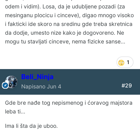
odem i vidim). Losa, da je udubljene pozadi (za
mesinganu plocicu i cinceve), digao mnogo visoko
i fakticki ide skoro na sredinu gde treba skretnica
da dodje, umesto nize kako je dogovoreno. Ne
mogu tu stavljati cinceve, nema fizicke sanse...
1
Beli_Ninja
#29
Napisano
Jun 4
Gde bre nađe tog nepismenog i ćoravog majstora
leba ti...
Ima li šta da je uboo.