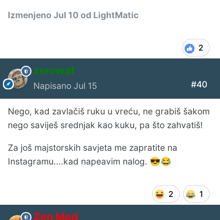
Izmenjeno
Jul 10
od LightMatic
2
zerowaf
#40
Napisano
Jul 15
Nego, kad zavlačiš ruku u vreću, ne grabiš šakom
nego saviješ srednjak kao kuku, pa što zahvatiš!
Za još majstorskih savjeta me zapratite na
Instagramu....kad napeavim nalog.
😎
😂
2
1
Zen Mod