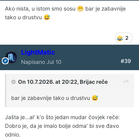
Ako nista, u istom smo sosu
bar je zabavnije
😁
tako u drustvu
😅
2
LightMatic
#39
Napisano
Jul 10
On 10.7.2026. at 20:22,
Brijac
reče
bar je zabavnije tako u drustvu
😅
Jašta je...al' k'o što jedan mudar čovjek reče:
Dobro je, da je imalo bolje odma' bi sve đavo
odnio.