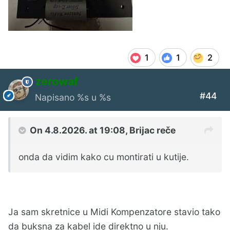
1
1
2
zerowaf
#44
Napisano
%s u %s
On 4.8.2026. at 19:08,
Brijac
reče
onda da vidim kako cu montirati u kutije.
Ja sam skretnice u Midi Kompenzatore stavio tako
da buksna za kabel ide direktno u nju.