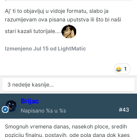
Aj' ti to objavljuj u vidoje formatu, slabo ja
razumijevam ova pisana uputstva ili što bi naši
stari kazali tutorijale....
Izmenjeno
Jul 15
od LightMatic
1
3 nedelje kasnije...
Brijac
#43
Napisano
%s u %s
Smognuh vremena danas, nasekoh ploce, sredih
poziciju finalnu, postavih, ode pola dana dok kaes