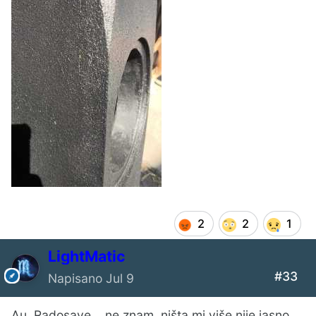
2
2
1
LightMatic
#33
Napisano
Jul 9
Au, Radosave....ne znam, ništa mi više nije jasno.