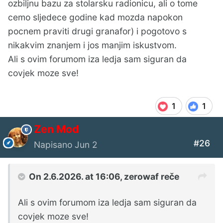
ozbiljnu bazu za stolarsku radionicu, ali o tome
cemo sljedece godine kad mozda napokon
pocnem praviti drugi granafor) i pogotovo s
nikakvim znanjem i jos manjim iskustvom.
Ali s ovim forumom iza ledja sam siguran da
covjek moze sve!
1
1
Zen Mod
#26
Napisano
Jun 2
On 2.6.2026. at 16:06,
zerowaf
reče
Ali s ovim forumom iza ledja sam siguran da
covjek moze sve!