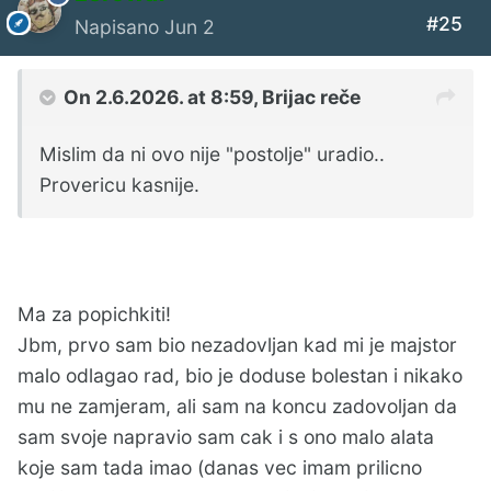
#25
Napisano
Jun 2
On 2.6.2026. at 8:59,
Brijac
reče
Mislim da ni ovo nije "postolje" uradio..
Provericu kasnije.
Ma za popichkiti!
Jbm, prvo sam bio nezadovljan kad mi je majstor
malo odlagao rad, bio je doduse bolestan i nikako
mu ne zamjeram, ali sam na koncu zadovoljan da
sam svoje napravio sam cak i s ono malo alata
koje sam tada imao (danas vec imam prilicno