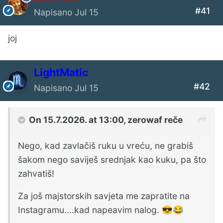
#41
Napisano
Jul 15
joj
LightMatic
#42
Napisano
Jul 15
On 15.7.2026. at 13:00,
zerowaf
reče
Nego, kad zavlačiš ruku u vreću, ne grabiš
šakom nego saviješ srednjak kao kuku, pa što
zahvatiš!
Za još majstorskih savjeta me zapratite na
Instagramu....kad napeavim nalog.
😎
😂