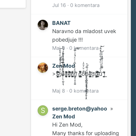
Jul 16
·
0 komentara
BANAT
Naravno da mladost uvek
pobedjuje !!!
Maj 9
·
0 komentara
Zen Mod
>S̴̼͚͇̺̺̞̘͎̱͙̾́̂ͧͥͣͫ̋̐̅́ͪ̓̕͜͟t̴̡̼̻̹̹̹̟̣̖̪̞̳͈̠͎̹̩̺̯͙͉͐͐̆ͨ͋͒ͧͫ̓ͪ̏̍͋̋͑̚̕͜͟͞ͅų͎͚͔͙͕̫̲̹̠̣͍̫̜̈́ͫ̒͌ͥ͐̈́͊̂ͮ͂ͦͣ͛ͥ̉̀̚̕̕ͅd̵̵̨̛̛͎̘̜̺̹̜̻͔̭̤͚͔̻̮͕̯̓ͫ͛̆̾̀̽̔̌̊ͅę̵̧̡̫͙̱̻̼̯̩̱͉̞̣̹̰̫̭͐̋ͦ̈̎́̂̄ͯ̈́ͧͮ̈ͯ̍ͧ̃͊͒̉̕ņ̸̧̢̧̯͎̝̥̺̥̰̮̰̺̗̦̐̈́̋ͩ̉ṭ̥͔͎̭̟̫̼ͤ̂ͧ̌̈͗͆͛ͭͧͤ̈̈̓͛̿̚͡͝i͕̪̪͑ͮ̕ p̢͈͈̼͕̼̩̳̘͖͓̙͉̀̓̂͒̏ͥͨ̒ͦ̌̈̿̇̀̉̒̊͡ͅͅo͙͉̹̹͕̳̙͈̙̥̥̦̖̲͇͓͙̬̼̜̟̭̔ͥ̌̈́̎̑͗̕͟͢ͅb̡̨͙̺͎̺̹̞̟͓̣̳̝͖͓̂́́͆ͩ̂̕ͅẽ̴̡̡͔͕̹͎͎̖̲̝͖̬̝ͪ͌̕͢͞ͅđų̢̡̡̛͓̖̹̻͎̥͇̦̻͎ͮ̒͌͟͟͡ͅĵ̴͓̹͚̻̝̤̭̜͉̣̓͒̍͌̄̀̎ͨ͌̃̌̊̈́̔͒ͫͮ͐͐͘͝͞͞ứ̡̛͉̗̠̝̳̟̖̗̹̣̹̻̯̓̏ͣ̉ͪ̀ͯ́ͥ͋̅̋̔ͧͫͣ̚͜͝ͅͅͅ !̛̼̹̭̯͍̱́̒ͮ̑ͣ͟͟ͅͅ
Maj 8
·
0 komentara
serge.breton@yahoo
»
Zen Mod
Hi Zen Mod,
Many thanks for uploading