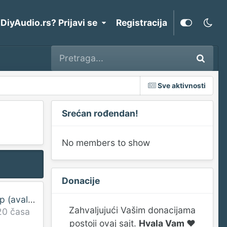
 DiyAudio.rs? Prijavi se
Registracija
Sve aktivnosti
Srećan rođendan!
No members to show
Donacije
Ceramique soup (avalon opus ceramique)
Zahvaljujući Vašim donacijama
20 časa
postoji ovaj sajt.
Hvala Vam ♥