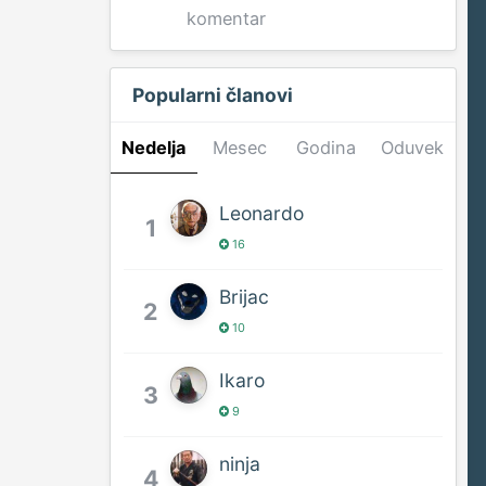
komentar
Popularni članovi
Nedelja
Mesec
Godina
Oduvek
Leonardo
1
16
Brijac
2
10
Ikaro
3
9
ninja
4