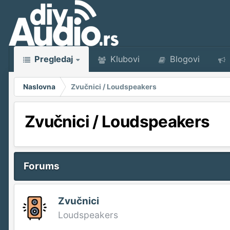
Pregledaj
Klubovi
Blogovi
Naslovna
Zvučnici / Loudspeakers
Zvučnici / Loudspeakers
Forums
Zvučnici
Loudspeakers