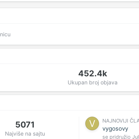
anicu
452.4k
Ukupan broj objava
NAJNOVIJI ČL
5071
vygosovy
Najviše na sajtu
se pridružio
Ju