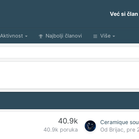
Već si član
Aktivnost
Najbolji članovi
Više
40.9k
Od
Brijac
,
pre 
40.9k poruka