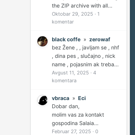
the ZIP archive with all...
Oktobar 29, 2025
·
1
komentar
black coffe
»
zerowaf
bez Žene , , javljam se , nhf
, dina pes , slučajno , nick
name , pojasnim ak treba...
Avgust 11, 2025
·
4
komentara
vbraca
»
Eci
Dobar dan,
molim vas za kontakt
gospodina Salaia...
Februar 27, 2025
·
0