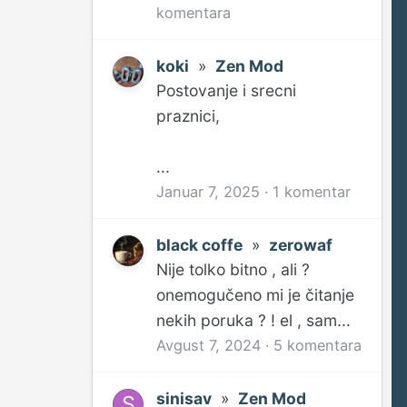
komentara
koki
»
Zen Mod
Postovanje i srecni
praznici,
...
Januar 7, 2025
·
1 komentar
black coffe
»
zerowaf
Nije tolko bitno , ali ?
onemogučeno mi je čitanje
nekih poruka ? ! el , sam...
Avgust 7, 2024
·
5 komentara
sinisav
»
Zen Mod