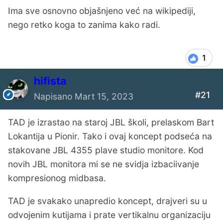
Ima sve osnovno objašnjeno već na wikipediji,
nego retko koga to zanima kako radi.
1
hifista
#21
Napisano
Mart 15, 2023
TAD je izrastao na staroj JBL školi, prelaskom Bart
Lokantija u Pionir. Tako i ovaj koncept podseća na
stakovane JBL 4355 plave studio monitore. Kod
novih JBL monitora mi se ne svidja izbaciivanje
kompresionog midbasa.
TAD je svakako unapredio koncept, drajveri su u
odvojenim kutijama i prate vertikalnu organizaciju