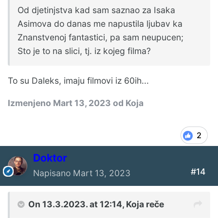
Od djetinjstva kad sam saznao za Isaka
Asimova do danas me napustila ljubav ka
Znanstvenoj fantastici, pa sam neupucen;
Sto je to na slici, tj. iz kojeg filma?
To su Daleks, imaju filmovi iz 60ih...
Izmenjeno
Mart 13, 2023
od Koja
2
Doktor
#14
Napisano
Mart 13, 2023
On 13.3.2023. at 12:14,
Koja
reče