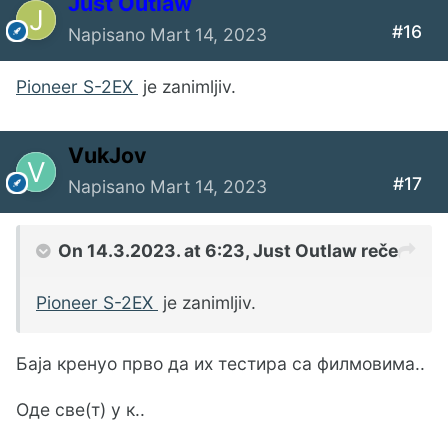
Just Outlaw
#16
Napisano
Mart 14, 2023
Pioneer S-2EX
je zanimljiv.
VukJov
#17
Napisano
Mart 14, 2023
On 14.3.2023. at 6:23,
Just Outlaw
reče
Pioneer S-2EX
je zanimljiv.
Баја кренуо прво да их тестира са филмовима..
Оде све(т) у к..