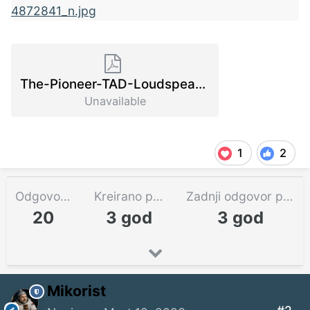
The-Pioneer-TAD-Loudspeaker-System-1.pdf
Unavailable
1
2
Odgovora
Kreirano pre
Zadnji odgovor pre
20
3 god
3 god
Mikorist