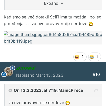
Expand
Kad smo se već dotakli SciFi ima tu možda i boljeg
poređenja... ...za ove pravovernije nerdove
2
1
zerowaf
#10
Napisano
Mart 13, 2023
On 13.3.2023. at 7:19,
ManicP
reče
za ove pravovernije nerdove