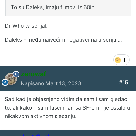
To su Daleks, imaju filmovi iz 60ih...
Dr Who tv serijal.
Daleks - među najvećim negativcima u serijalu.
1
zerowaf
#15
Napisano
Mart 13, 2023
Sad kad je objasnjeno vidim da sam i sam gledao
to, ali kako nisam fasciniran sa SF-om nije ostalo u
nikakvom aktivnom sjecanju.