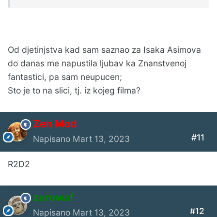
Od djetinjstva kad sam saznao za Isaka Asimova
do danas me napustila ljubav ka Znanstvenoj
fantastici, pa sam neupucen;
Sto je to na slici, tj. iz kojeg filma?
Zen Mod
#11
Napisano
Mart 13, 2023
R2D2
zerowaf
#12
Napisano
Mart 13, 2023