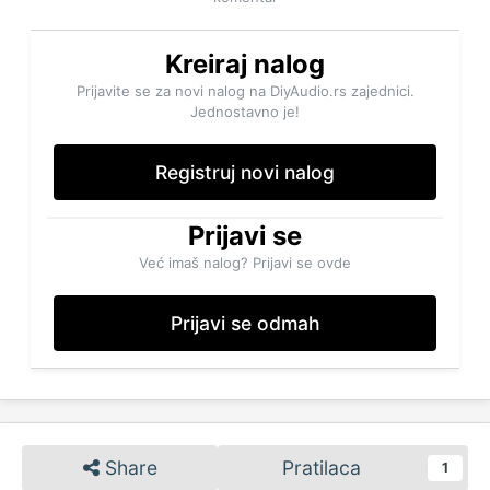
Kreiraj nalog
Prijavite se za novi nalog na DiyAudio.rs zajednici.
Jednostavno je!
Registruj novi nalog
Prijavi se
Već imaš nalog? Prijavi se ovde
Prijavi se odmah
Share
Pratilaca
1