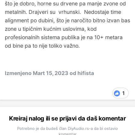
što je dobro, horne su drvene pa manje zvone od
metalnih. Drajveri su vrhunski. Nedostaje time
alignment po dubini, što je naročito bitno izvan bas
zone u tipičnim kućnim uslovima, kod
profesionalnih sistema publika je na 10+ metara
od bine pa to nije toliko važno.
Izmenjeno
Mart 15, 2023
od hifista
1
Kreiraj nalog ili se prijavi da daš komentar
Potrebno je da budeš član DiyAudio.rs-a da bi ostavio
komentar