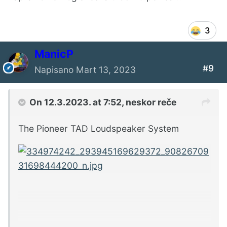
3
ManicP
#9
Napisano
Mart 13, 2023
On 12.3.2023. at 7:52,
neskor
reče
The Pioneer TAD Loudspeaker System