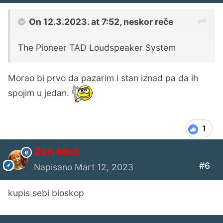
On 12.3.2023. at 7:52,
neskor
reče
The Pioneer TAD Loudspeaker System
Morao bi prvo da pazarim i stan iznad pa da ih
spojim u jedan.
1
Zen Mod
#6
Napisano
Mart 12, 2023
kupis sebi bioskop