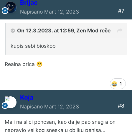
Brijac
#7
Napisano
Mart 12, 2023
On 12.3.2023. at 12:59,
Zen Mod
reče
kupis sebi bioskop
Realna prica
😁
1
Koja
#8
Napisano
Mart 12, 2023
Mali na slici ponosan, kao da je pao sneg a on
napravio velikog sneska u obliku penisa...