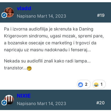
vladd
#19
Napisano
Mart 14, 2023
Pa i izvorna audiofilija je skrenuta ka Daning
Krigerovom sindromu, ugasi mozak, spremi pare,
a bozanske osecaje ce marketing i trgovci da
napricaju uz masnu nadoknadu i fenseraj...
Nekada su audiofili znali kako radi lampa...
tranzistor...
2
1
NIXIE
#20
Napisano
Mart 14, 2023