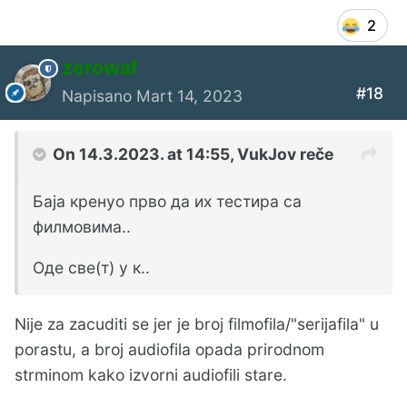
2
zerowaf
#18
Napisano
Mart 14, 2023
On 14.3.2023. at 14:55,
VukJov
reče
Баја кренуо прво да их тестира са
филмовима..
Оде све(т) у к..
Nije za zacuditi se jer je broj filmofila/"serijafila" u
porastu, a broj audiofila opada prirodnom
strminom kako izvorni audiofili stare.