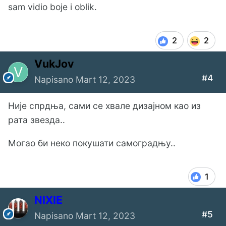
sam vidio boje i oblik.
2
2
VukJov
#4
Napisano
Mart 12, 2023
Није спрдња, сами се хвале дизајном као из
рата звезда..
Могао би неко покушати самоградњу..
1
NIXIE
#5
Napisano
Mart 12, 2023