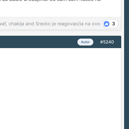
waf
,
chakija
and
Srecko
je reagovao/la na ovo
3
#5240
Autor