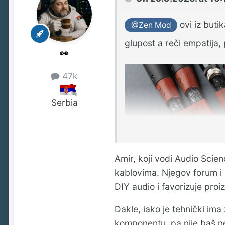
ovi iz butik
@Zen Mod
glupost a reči empatija, 
👀
47k
Serbia
Comparison of $4,000 boutique audio cable to $7 Amazon Basics cable shows 
Amir, koji vodi Audio Scie
WWW.TOMSHARDWAR
kablovima. Njegov forum i s
DIY audio i favorizuje proiz
'Black Pearl solid sil
dies and insulated with 
Dakle, iako je tehnički ima
komponentu, pa nije baš ne