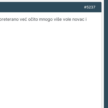
#5237
ku preterano već očito mnogo više vole novac i