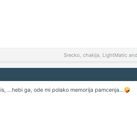
Srecko
,
chakija
,
LightMatic
an
sis, ...hebi ga, ode mi polako memorija pamcenja...
🤪