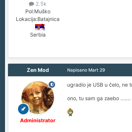
2.5k
Pol:
Muško
Lokacija:
Batajnica
Serbia
Zen Mod
Napisano
Mart 29
ugradio je USB u čelo, ne
ono, tu sam ga zaebo ......
Administrator