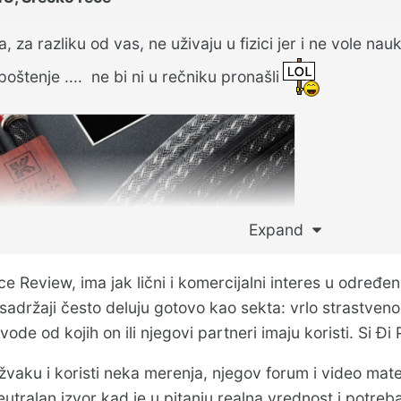
a, za razliku od vas, ne uživaju u fizici jer i ne vole 
poštenje .... ne bi ni u rečniku pronašli
Expand
audiophiles waste a lot of money — scientific audio equipment analysis with analyzer shows no difference in quality | Tom's Hardware
nce Review, ima jak lični i komercijalni interes u odre
E.COM
adržaji često deluju gotovo kao sekta: vrlo strastveno 
vode od kojih on ili njegovi partneri imaju koristi. Si Đi
ver conductors drawn in diamond coated
virgin FEP dielectric' doesn't help.
 žvaku i koristi neka merenja, njegov forum i video mater
utralan izvor kad je u pitanju realna vrednost i potre