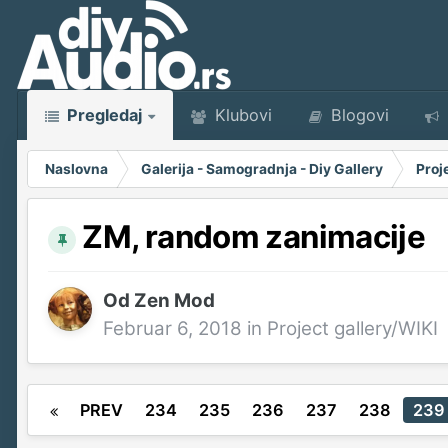
Pregledaj
Klubovi
Blogovi
Naslovna
Galerija - Samogradnja - Diy Gallery
Proj
ZM, random zanimacije
Od
Zen Mod
Februar 6, 2018
in
Project gallery/WIKI
PREV
234
235
236
237
238
239