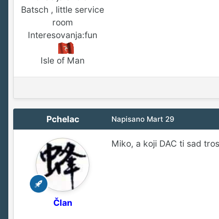
Batsch , little service
room
Interesovanja:
fun
Isle of Man
Pchelac
Napisano
Mart 29
Miko, a koji DAC ti sad tro
Član