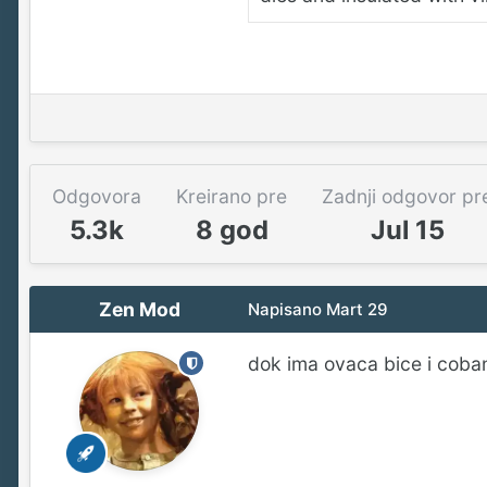
Odgovora
Kreirano pre
Zadnji odgovor pr
5.3k
8 god
Jul 15
Zen Mod
Napisano
Mart 29
dok ima ovaca bice i coba