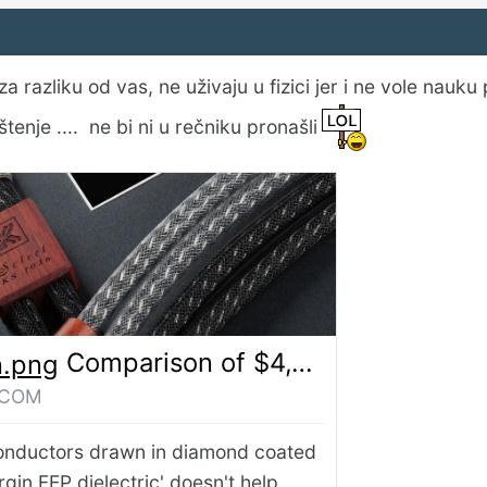
 za razliku od vas, ne uživaju u fizici jer i ne vole nau
tenje .... ne bi ni u rečniku pronašli
Comparison of $4,000 boutique audio cable to $7 Amazon Basics cable shows audiophiles waste a lot of money — scientific audio equipment analysis with analyzer shows no difference in quality | Tom's Hardware
.COM
 conductors drawn in diamond coated
rgin FEP dielectric' doesn't help.