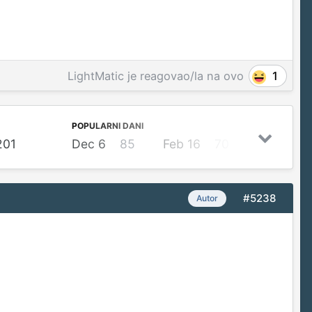
LightMatic
je reagovao/la na ovo
1
POPULARNI DANI
201
Dec 6
85
Feb 16
70
Dec 5
#5238
Autor