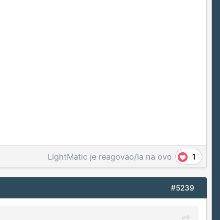
LightMatic
je reagovao/la na ovo
1
#5239