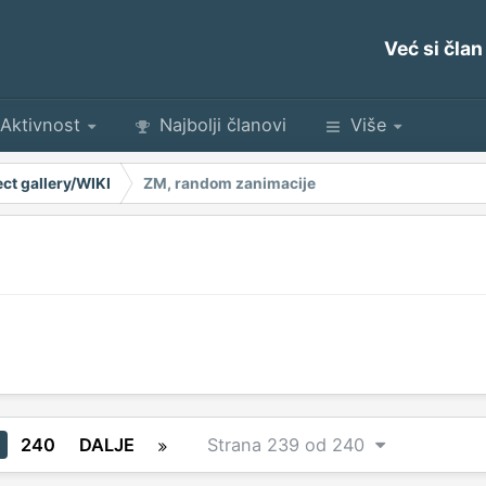
Već si član
Aktivnost
Najbolji članovi
Više
ect gallery/WIKI
ZM, random zanimacije
240
DALJE
Strana 239 od 240