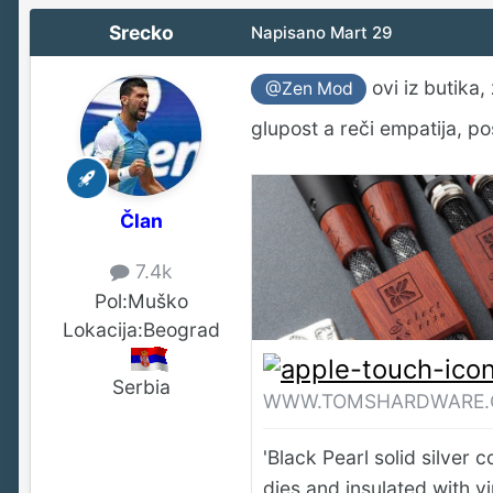
Srecko
Napisano
Mart 29
ovi iz butika,
@Zen Mod
glupost a reči empatija, poš
Član
7.4k
Pol:
Muško
Lokacija:
Beograd
Serbia
WWW.TOMSHARDWARE
'Black Pearl solid silver
dies and insulated with vi