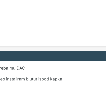
 treba mu DAC
. eo instaliram blutut ispod kapka