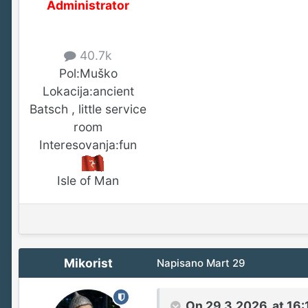
Administrator
40.7k
Pol:
Muško
Lokacija:
ancient
Batsch , little service
room
Interesovanja:
fun
Isle of Man
Mikorist
Napisano
Mart 29
On 29.3.2026. at 16: