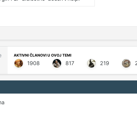
e
AKTIVNI ČLANOVI U OVOJ TEMI
1908
817
219
na