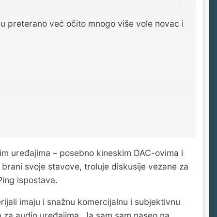
nauku preterano već očito mnogo više vole novac i
đenim uređajima – posebno kineskim DAC-ovima i
brani svoje stavove, troluje diskusije vezane za
 Ping ispostava.
ijali imaju i snažnu komercijalnu i subjektivnu
ba za audio uređajima. Ja sam sam naseo na