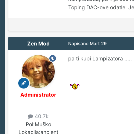
Toping DAC-ove odatle. Je
Zen Mod
Napisano
Mart 29
pa ti kupi Lampizatora .....
Administrator
40.7k
Pol:
Muško
Lokacija:
ancient