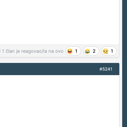
d
1 član
je reagovao/la na ovo
1
2
1
#5241