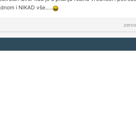
dnom i NIKAD vše.....
zero