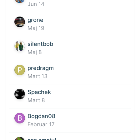
Jun 14
grone
Maj 19
silentbob
Maj 8
predragm
Mart 13
Spachek
Mart 8
Bogdan08
Februar 17