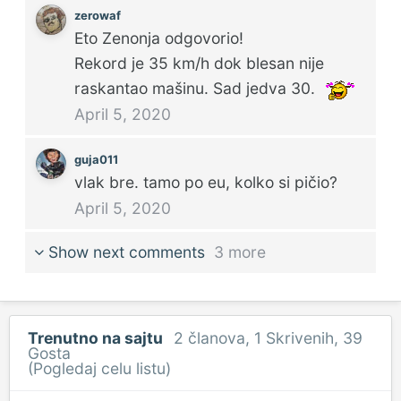
zerowaf
Eto Zenonja odgovorio!
Rekord je 35 km/h dok blesan nije
raskantao mašinu. Sad jedva 30.
April 5, 2020
guja011
vlak bre. tamo po eu, kolko si pičio?
April 5, 2020
Show next comments
3 more
Trenutno na sajtu
2 članova
, 1 Skrivenih, 39
Gosta
(Pogledaj celu listu)