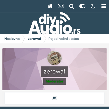
Naslovna
zerowaf
Pojedinačni status
zerowaf
Moderator