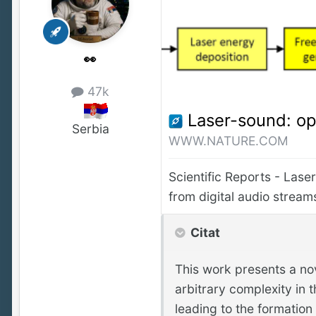
👀
47k
Laser-sound: optoacoustic
Serbia
WWW.NATURE.COM
Scientific Reports - Lase
from digital audio stream
Citat
This work presents a no
arbitrary complexity in 
leading to the formation