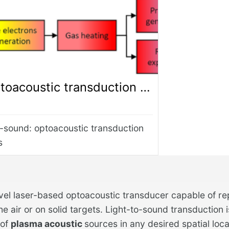
 transduction from digital audio streams
r-sound: optoacoustic transduction
s
vel laser-based optoacoustic transducer capable of re
the air or on solid targets. Light-to-sound transductio
 of
plasma acoustic
sources in any desired spatial loc