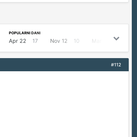
POPULARNI DANI
Apr 22
17
Nov 12
10
Mar 10
8
Fe
#112