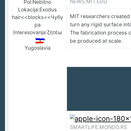
NEWS.MIT.EDU
Pol:
Nebitno
Lokacija:
Exodus
MIT researchers created 
hair<<blocks<<Чубу
turn any rigid surface int
ра
Interesovanja:
ζητέω
The fabrication process c
be produced at scale.
Yugoslavia
SMARTLIFE.MONDO.RS