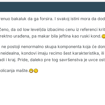
renuo bakaluk da ga forsira. I svakoj istini mora da doda
ečeno, da od low level(da izbacimo cenu iz referenci k
ektno urađena, pa makar bila jeftina kao ruski kond.
jn, ne postoji nenormalno skupa komponenta koja će do
eidealna, kondovi imaju recimo šest karakteristika, ili
adi i kraj. Pride, daleko pre tog savršenstva je uvce os
olicanja mašte.