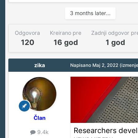
3 months later...
Odgovora
Kreirano pre
Zadnji odgovor pr
120
16 god
1 god
zika
Napisano
Maj 2, 2022
(izmenj
Član
9.4k