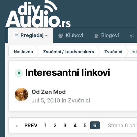
Pregledaj
Klubovi
Blogovi
Naslovna
Zvučnici / Loudspeakers
Zvučnici
In
Interesantni linkovi
Od
Zen Mod
Jul 5, 2010
in
Zvučnici
PREV
1
2
3
4
5
6
Strana 6 o