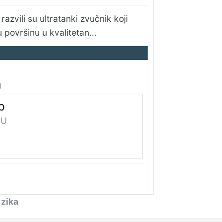
razvili su ultratanki zvučnik koji
 površinu u kvalitetan...
U
b
DU
zika