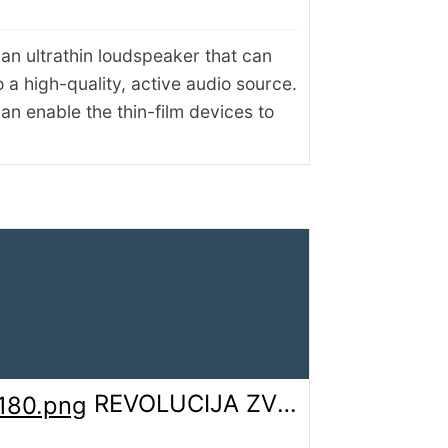
an ultrathin loudspeaker that can
o a high-quality, active audio source.
an enable the thin-film devices to
REVOLUCIJA ZVUKA: Srpski naučnik razvio zvučnik tanak kao papir