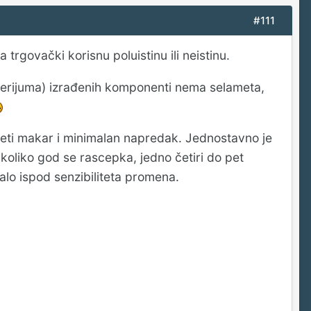
#111
 trgovački korisnu poluistinu ili neistinu.
riterijuma) izrađenih komponenti nema selameta,
neti makar i minimalan napredak. Jednostavno je
 koliko god se rascepka, jedno četiri do pet
talo ispod senzibiliteta promena.