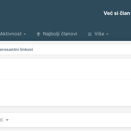
Već si član
Aktivnost
Najbolji članovi
Više
teresantni linkovi
d 6