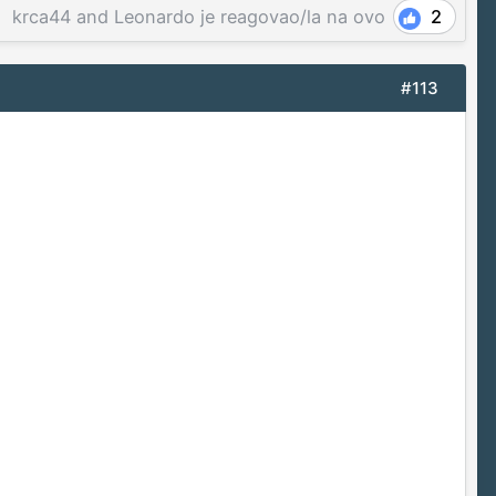
krca44
and
Leonardo
je reagovao/la na ovo
2
#113