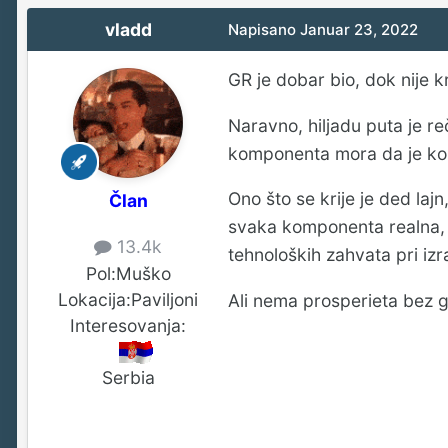
vladd
Napisano
Januar 23, 2022
GR je dobar bio, dok nije k
Naravno, hiljadu puta je r
komponenta mora da je kor
Ono što se krije je ded la
Član
svaka komponenta realna, n
13.4k
tehnoloških zahvata pri izr
Pol:
Muško
Lokacija:
Paviljoni
Ali nema prosperieta bez g
Interesovanja:
Serbia