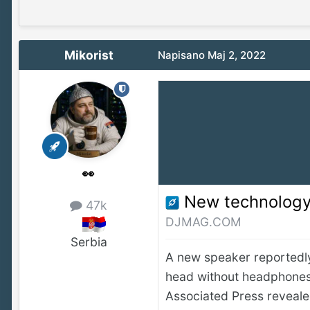
Mikorist
Napisano
Maj 2, 2022
👀
New technology beams music 
47k
DJMAG.COM
Serbia
A new speaker reportedly
head without headphones.
Associated Press reveale