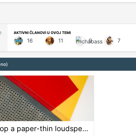
e
AKTIVNI ČLANOVI U OVOJ TEMI
16
11
9
7
eno)
Researchers develop a paper-thin loudspeaker | MIT News | Massachusetts Institute of Technology