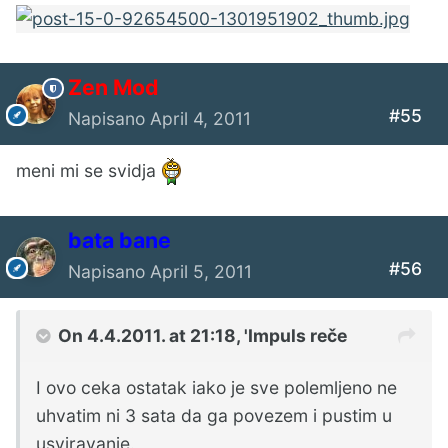
Zen Mod
#55
Napisano
April 4, 2011
meni mi se svidja
bata bane
#56
Napisano
April 5, 2011
On 4.4.2011. at 21:18, 'Impuls reče
I ovo ceka ostatak iako je sve polemljeno ne
uhvatim ni 3 sata da ga povezem i pustim u
usviravanje.