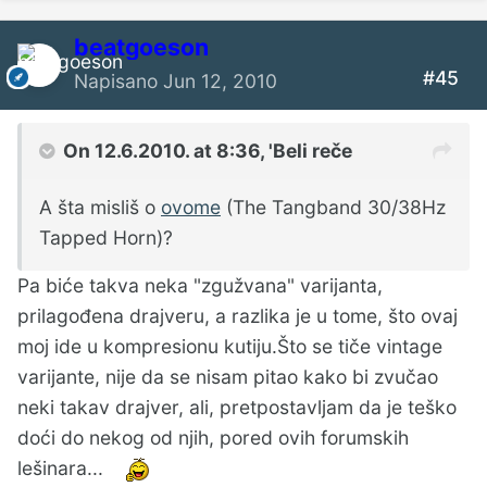
beatgoeson
#45
Napisano
Jun 12, 2010
On 12.6.2010. at 8:36, 'Beli reče
A šta misliš o
ovome
(The Tangband 30/38Hz
Tapped Horn)?
Pa biće takva neka "zgužvana" varijanta,
prilagođena drajveru, a razlika je u tome, što ovaj
moj ide u kompresionu kutiju.Što se tiče vintage
varijante, nije da se nisam pitao kako bi zvučao
neki takav drajver, ali, pretpostavljam da je teško
doći do nekog od njih, pored ovih forumskih
lešinara...