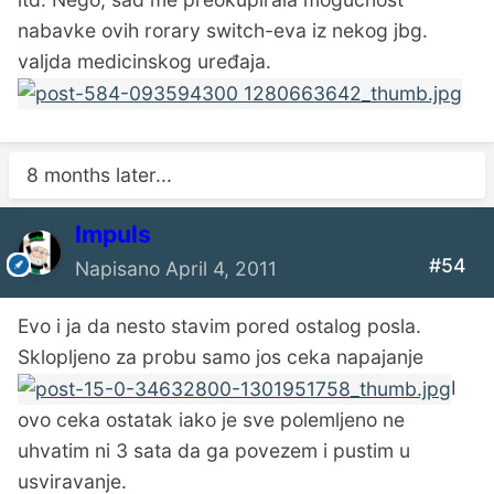
nabavke ovih rorary switch-eva iz nekog jbg.
valjda medicinskog uređaja.
8 months later...
Impuls
#54
Napisano
April 4, 2011
Evo i ja da nesto stavim pored ostalog posla.
Sklopljeno za probu samo jos ceka napajanje
I
ovo ceka ostatak iako je sve polemljeno ne
uhvatim ni 3 sata da ga povezem i pustim u
usviravanje.