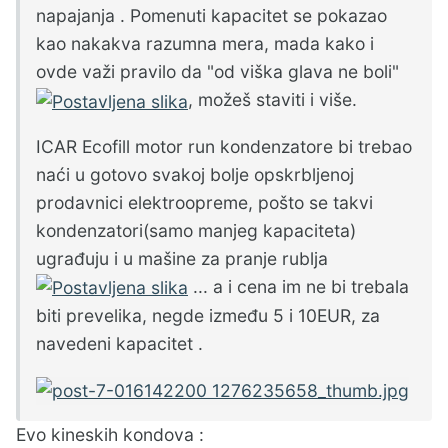
napajanja . Pomenuti kapacitet se pokazao
kao nakakva razumna mera, mada kako i
ovde važi pravilo da "od viška glava ne boli"
, možeš staviti i više.
ICAR Ecofill motor run kondenzatore bi trebao
naći u gotovo svakoj bolje opskrbljenoj
prodavnici elektroopreme, pošto se takvi
kondenzatori(samo manjeg kapaciteta)
ugrađuju i u mašine za pranje rublja
... a i cena im ne bi trebala
biti prevelika, negde između 5 i 10EUR, za
navedeni kapacitet .
Evo kineskih kondova :