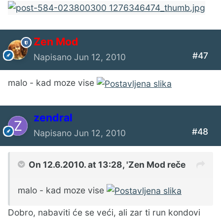
Zen Mod
#47
Napisano
Jun 12, 2010
malo - kad moze vise
zendral
#48
Napisano
Jun 12, 2010
On 12.6.2010. at 13:28, 'Zen Mod reče
malo - kad moze vise
Dobro, nabaviti će se veći, ali zar ti run kondovi