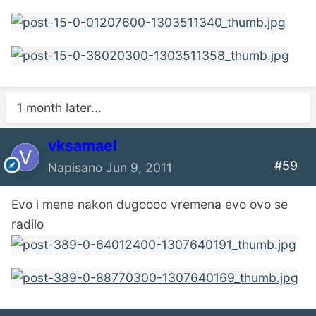
1 month later...
vksamael
#59
Napisano
Jun 9, 2011
Evo i mene nakon dugoooo vremena evo ovo se
radilo