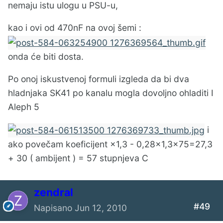
nemaju istu ulogu u PSU-u,
kao i ovi od 470nF na ovoj šemi :
onda će biti dosta.
Po onoj iskustvenoj formuli izgleda da bi dva
hladnjaka SK41 po kanalu mogla dovoljno ohladiti I
Aleph 5
i
ako povečam koeficijent ×1,3 - 0,28×1,3×75=27,3
+ 30 ( ambijent ) = 57 stupnjeva C
zendral
#49
Napisano
Jun 12, 2010