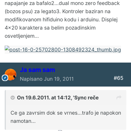
napajanje za bafalo2...dual mono zero feedback
(bozos psu) za legato3. Kontroler baziran na
modifikovanom hifiduino kodu i arduinu. Displej
4x20 karaktera sa belim pozadinskim
osvetljenjem...
Ја sam sam
#65
Napisano
Jun 19, 2011
On 19.6.2011. at 14:12, 'Sync reče
Ce ga zavrsim dok se vrnes...trafo je napokon
namotan...