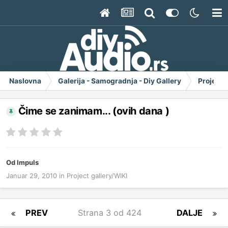
Naslovna
Galerija - Samogradnja - Diy Gallery
Project 
Čime se zanimam... (ovih dana )
Od
Impuls
Januar 29, 2010
in
Project gallery/WIKI
PREV
Strana 3 od 424
DALJE