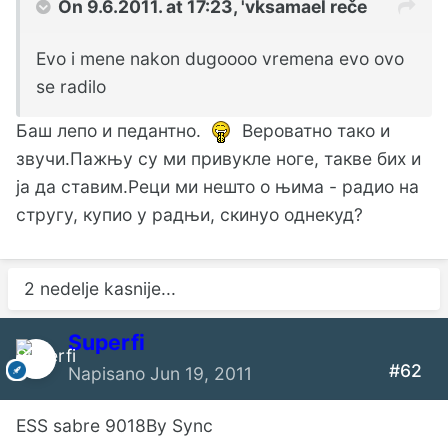
On 9.6.2011. at 17:23, 'vksamael reče
Evo i mene nakon dugoooo vremena evo ovo
se radilo
Баш лепо и педантно.
Вероватно тако и
звучи.Пажњу су ми привукле ноге, такве бих и
ја да ставим.Реци ми нешто о њима - радио на
стругу, купио у радњи, скинуо однекуд?
2 nedelje kasnije...
Superfi
#62
Napisano
Jun 19, 2011
ESS sabre 9018By Sync