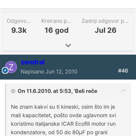
Odgovora
Kreirano pre
Zadnji odgovor pre
9.3k
16 god
Jul 26
zendral
#46
Napisano
Jun 12, 2010
On 11.6.2010. at 5:53, 'Beli reče
Ne znam kakvi su ti kineski, osim što im je
mali kapacitetet, pošto ovde uglavnom svi
koristimo italijanske ICAR Ecofill motor run
kondenzatore, od 50 do 80μF po grani