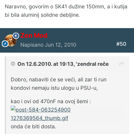
Naravno, govorim o SK41 dužine 150mm, a i kutija
bi bila aluminij solidne debljine.
Zen Mod
#50
Napisano
Jun 12, 2010
On 12.6.2010. at 19:13, 'zendral reče
Dobro, nabaviti će se veći, ali zar ti run
kondovi nemaju istu ulogu u PSU-u,
kao i ovi od 470nF na ovoj šemi :
onda će biti dosta.