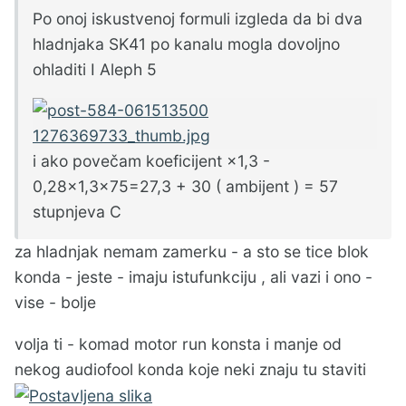
Po onoj iskustvenoj formuli izgleda da bi dva
hladnjaka SK41 po kanalu mogla dovoljno
ohladiti I Aleph 5
i ako povečam koeficijent ×1,3 -
0,28×1,3×75=27,3 + 30 ( ambijent ) = 57
stupnjeva C
za hladnjak nemam zamerku - a sto se tice blok
konda - jeste - imaju istufunkciju , ali vazi i ono -
vise - bolje
volja ti - komad motor run konsta i manje od
nekog audiofool konda koje neki znaju tu staviti