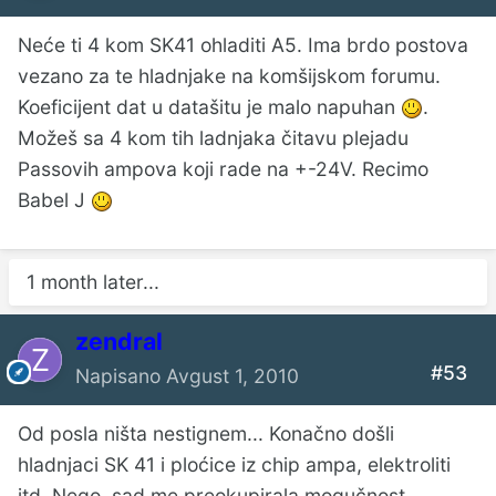
Neće ti 4 kom SK41 ohladiti A5. Ima brdo postova
vezano za te hladnjake na komšijskom forumu.
Koeficijent dat u datašitu je malo napuhan
.
Možeš sa 4 kom tih ladnjaka čitavu plejadu
Passovih ampova koji rade na +-24V. Recimo
Babel J
1 month later...
zendral
#53
Napisano
Avgust 1, 2010
Od posla ništa nestignem... Konačno došli
hladnjaci SK 41 i ploćice iz chip ampa, elektroliti
itd. Nego, sad me preokupirala mogučnost