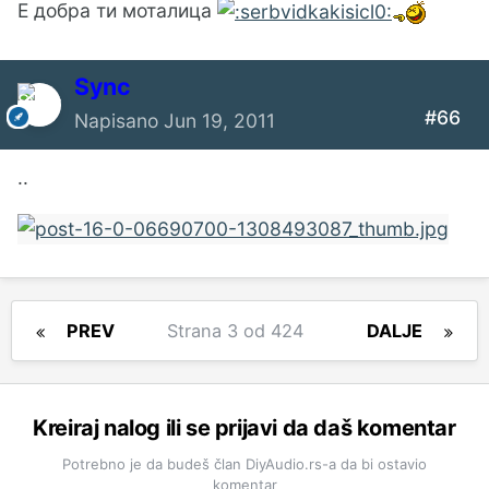
Е добра ти моталица
Sync
#66
Napisano
Jun 19, 2011
..
PREV
Strana 3 od 424
DALJE
Kreiraj nalog ili se prijavi da daš komentar
Potrebno je da budeš član DiyAudio.rs-a da bi ostavio
komentar