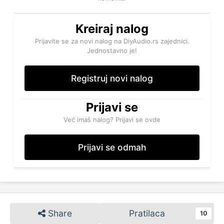
Kreiraj nalog
Prijavite se za novi nalog na DiyAudio.rs zajednici.
Jednostavno je!
Registruj novi nalog
Prijavi se
Već imaš nalog? Prijavi se ovde
Prijavi se odmah
Share
Pratilaca
10