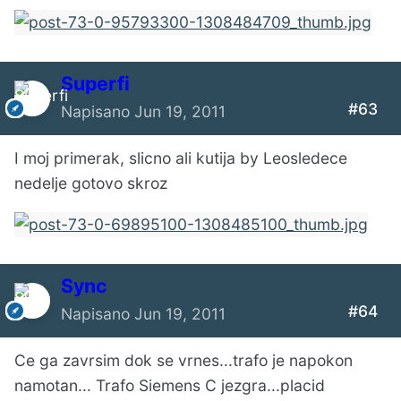
Superfi
#63
Napisano
Jun 19, 2011
I moj primerak, slicno ali kutija by Leosledece
nedelje gotovo skroz
Sync
#64
Napisano
Jun 19, 2011
Ce ga zavrsim dok se vrnes...trafo je napokon
namotan... Trafo Siemens C jezgra...placid