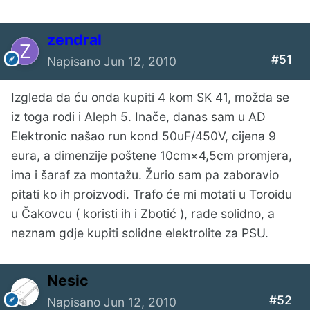
zendral
#51
Napisano
Jun 12, 2010
Izgleda da ću onda kupiti 4 kom SK 41, možda se
iz toga rodi i Aleph 5. Inače, danas sam u AD
Elektronic našao run kond 50uF/450V, cijena 9
eura, a dimenzije poštene 10cm×4,5cm promjera,
ima i šaraf za montažu. Žurio sam pa zaboravio
pitati ko ih proizvodi. Trafo će mi motati u Toroidu
u Čakovcu ( koristi ih i Zbotić ), rade solidno, a
neznam gdje kupiti solidne elektrolite za PSU.
Nesic
#52
Napisano
Jun 12, 2010