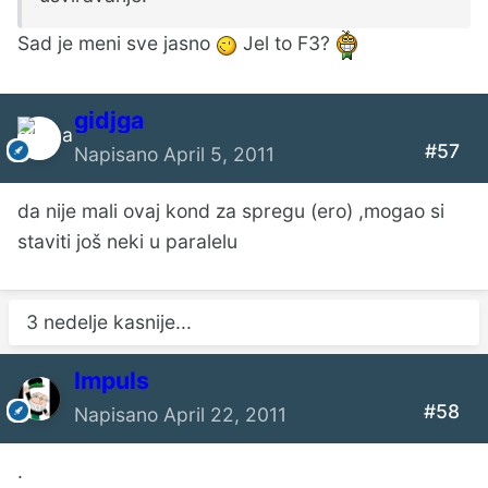
Sad je meni sve jasno
Jel to F3?
gidjga
#57
Napisano
April 5, 2011
da nije mali ovaj kond za spregu (ero) ,mogao si
staviti još neki u paralelu
3 nedelje kasnije...
Impuls
#58
Napisano
April 22, 2011
.