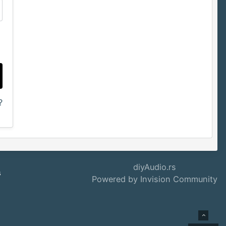
?
diyAudio.rs
s
Powered by Invision Community