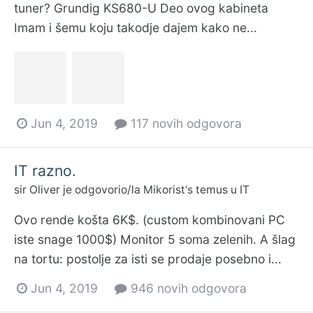
tuner? Grundig KS680-U Deo ovog kabineta
Imam i šemu koju takodje dajem kako ne...
Jun 4, 2019
117 novih odgovora
IT razno.
sir Oliver
je odgovorio/la
Mikorist
's temus u
IT
Ovo rende košta 6K$. (custom kombinovani PC
iste snage 1000$) Monitor 5 soma zelenih. A šlag
na tortu: postolje za isti se prodaje posebno i...
Jun 4, 2019
946 novih odgovora