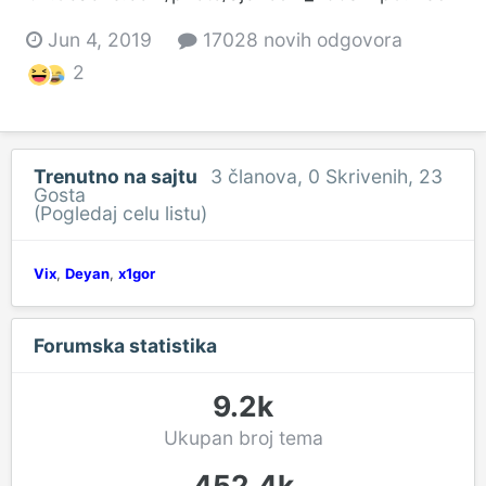
Jun 4, 2019
17028 novih odgovora
2
Trenutno na sajtu
3 članova
, 0 Skrivenih, 23
Gosta
(Pogledaj celu listu)
Vix
Deyan
x1gor
Forumska statistika
9.2k
Ukupan broj tema
452.4k