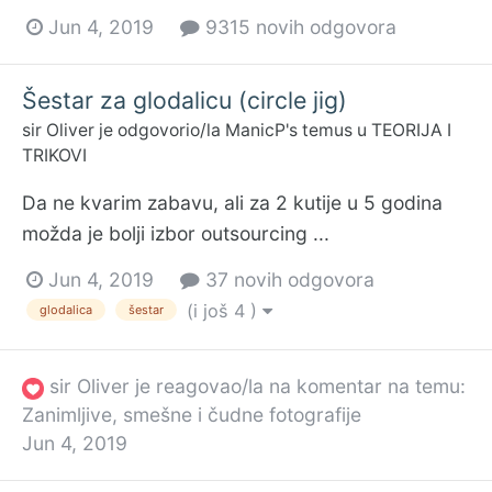
Jun 4, 2019
9315 novih odgovora
Šestar za glodalicu (circle jig)
sir Oliver
je odgovorio/la
ManicP
's temus u
TEORIJA I
TRIKOVI
Da ne kvarim zabavu, ali za 2 kutije u 5 godina
možda je bolji izbor outsourcing ...
Jun 4, 2019
37 novih odgovora
(i još 4 )
glodalica
šestar
sir Oliver
je reagovao/la na komentar na temu:
Zanimljive, smešne i čudne fotografije
Jun 4, 2019