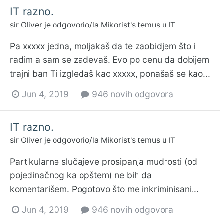
IT razno.
sir Oliver
je odgovorio/la
Mikorist
's temus u
IT
Pa xxxxx jedna, moljakaš da te zaobidjem što i
radim a sam se zadevaš. Evo po cenu da dobijem
trajni ban Ti izgledaš kao xxxxx, ponašaš se kao...
Jun 4, 2019
946 novih odgovora
IT razno.
sir Oliver
je odgovorio/la
Mikorist
's temus u
IT
Partikularne slučajeve prosipanja mudrosti (od
pojedinačnog ka opštem) ne bih da
komentarišem. Pogotovo što me inkriminisani...
Jun 4, 2019
946 novih odgovora