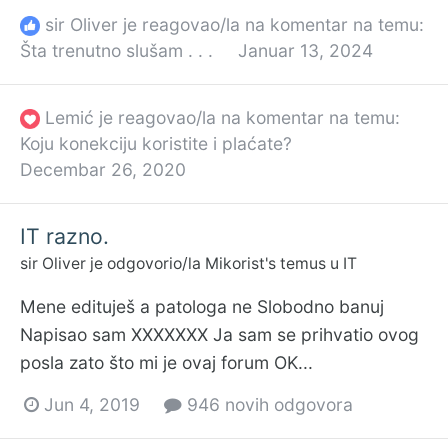
sir Oliver
je reagovao/la na komentar na temu:
Šta trenutno slušam . . .
Januar 13, 2024
Lemić
je reagovao/la na komentar na temu:
Koju konekciju koristite i plaćate?
Decembar 26, 2020
IT razno.
sir Oliver
je odgovorio/la
Mikorist
's temus u
IT
Mene edituješ a patologa ne Slobodno banuj
Napisao sam XXXXXXX Ja sam se prihvatio ovog
posla zato što mi je ovaj forum OK...
Jun 4, 2019
946 novih odgovora