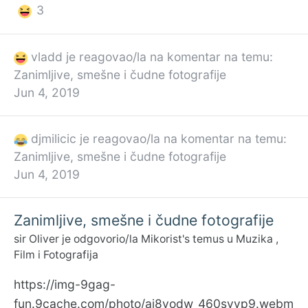
3
vladd
je reagovao/la na komentar na temu:
Zanimljive, smešne i čudne fotografije
Jun 4, 2019
djmilicic
je reagovao/la na komentar na temu:
Zanimljive, smešne i čudne fotografije
Jun 4, 2019
Zanimljive, smešne i čudne fotografije
sir Oliver
je odgovorio/la
Mikorist
's temus u
Muzika ,
Film i Fotografija
https://img-9gag-
fun.9cache.com/photo/aj8vodw_460svvp9.webm