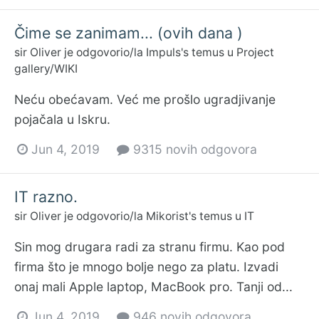
Čime se zanimam... (ovih dana )
sir Oliver
je odgovorio/la
Impuls
's temus u
Project
gallery/WIKI
Neću obećavam. Već me prošlo ugradjivanje
pojačala u Iskru.
Jun 4, 2019
9315 novih odgovora
IT razno.
sir Oliver
je odgovorio/la
Mikorist
's temus u
IT
Sin mog drugara radi za stranu firmu. Kao pod
firma što je mnogo bolje nego za platu. Izvadi
onaj mali Apple laptop, MacBook pro. Tanji od...
Jun 4, 2019
946 novih odgovora