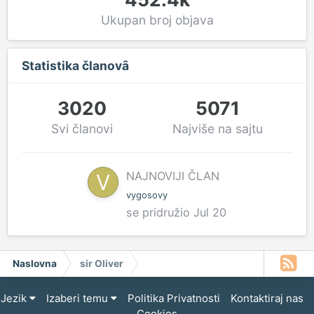
Ukupan broj objava
Statistika članovȃ
3020
5071
Svi članovi
Najviše na sajtu
NAJNOVIJI ČLAN
vygosovy
se pridružio
Jul 20
Naslovna
sir Oliver
Jezik
Izaberi temu
Politika Privatnosti
Kontaktiraj nas
Cookies