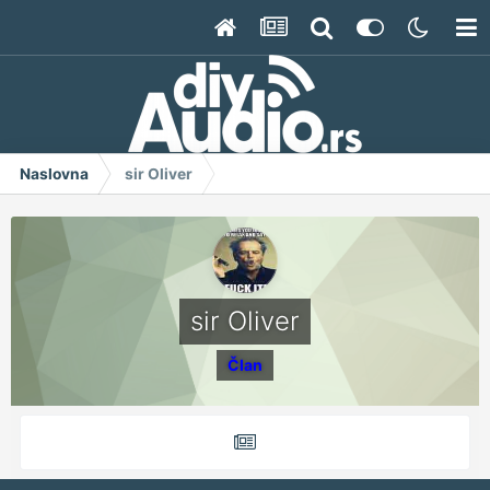
Naslovna
sir Oliver
sir Oliver
Član