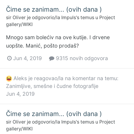
Čime se zanimam... (ovih dana )
sir Oliver
je odgovorio/la
Impuls
's temus u
Project
gallery/WIKI
Mnogo sam bolećiv na ove kutije. I drvene
uopšte. Manić, pošto prodaš?
Jun 4, 2019
9315 novih odgovora
Aleks
je reagovao/la na komentar na temu:
Zanimljive, smešne i čudne fotografije
Jun 4, 2019
Čime se zanimam... (ovih dana )
sir Oliver
je odgovorio/la
Impuls
's temus u
Project
gallery/WIKI