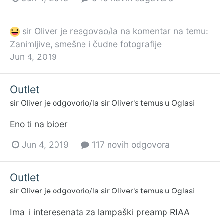
sir Oliver
je reagovao/la na komentar na temu:
Zanimljive, smešne i čudne fotografije
Jun 4, 2019
Outlet
sir Oliver
je odgovorio/la
sir Oliver
's temus u
Oglasi
Eno ti na biber
Jun 4, 2019
117 novih odgovora
Outlet
sir Oliver
je odgovorio/la
sir Oliver
's temus u
Oglasi
Ima li interesenata za lampaški preamp RIAA