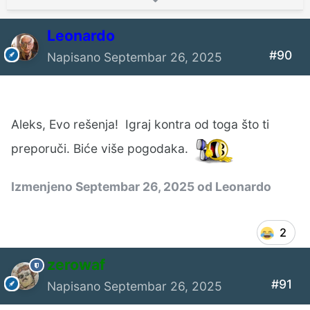
Leonardo
#90
Napisano
Septembar 26, 2025
Aleks, Evo rešenja! Igraj kontra od toga što ti
preporuči. Biće više pogodaka.
Izmenjeno
Septembar 26, 2025
od Leonardo
2
zerowaf
#91
Napisano
Septembar 26, 2025