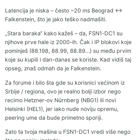
Latencija je niska – često ~20 ms Beograd ↔
Falkenstein, što je jako teško nadmašiti.
„Stara baraka“ kako kažeš – da, FSN1-DC1 su
njihove prve hale iz 2000-ih. Čak i IP blokovi koje
pominješ (88.198, 88.99, 88.89…) su među prvim
koje su kupili i dan-danas se koriste. Kad vidiš taj
opseg, znaš odmah da je Falkenstein.
Za forume i bilo šta gde su korisnici većinom iz
Srbije / regiona, ovo je realno bolji izbor nego
recimo Hetzner-ov Nürnberg (NBG1) ili novi
Helsinki (HEL1), jer iako nude noviju opremu,
peering ume da bude primetno sporiji.
Zato ta tvoja mašina u FSN1-DC1 vredi više nego