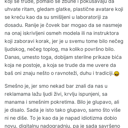
koji se trude, pomalo se zbune i pokušavaju da
uhvate ritam, gledam glatke, plastične avatare koji
se kreću kao da su smišljeni u laboratoriji za
dosadu. Ranije je čovek bar mogao da se nasmeje
na onaj iskrivljeni osmeh modela ili na instruktora
koji zaboravi korak, jer je u svemu tome bilo nečeg
ljudskog, nečeg toplog, ma koliko površno bilo.
Danas, umesto toga, dobijam sterilne prikaze bića
koja ne postoje, a koja se trude da me uvere da
baš oni znaju nešto o ravnoteži, duhu i tradiciji.
Smešno je, jer smo nekad bar znali da nas u
reklamama lažu ljudi živi, krvlju ispunjeni, sa
manama i smešnim pokretima. Bilo je glupavo, ali
je disalo. Sada je isto tako glupavo, samo što više
ni ne diše. To je kao da je napad idiotizma dobio
novu, digitalnu nadogradnju, pa je sada savršeno