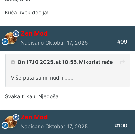
Kuća uvek dobija!
Zen Mod
#99
Napisano
Oktobar 17, 2025
On 17.10.2025. at 10:55,
Mikorist
reče
Više puta su mi nudili ......
Svaka ti ka u Njegoša
Zen Mod
#100
Napisano
Oktobar 17, 2025