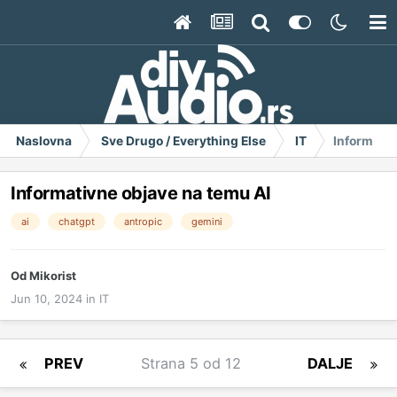
Naslovna
Sve Drugo / Everything Else
IT
Informativ
Informativne objave na temu AI
ai
chatgpt
antropic
gemini
Od
Mikorist
Jun 10, 2024
in
IT
PREV
Strana 5 od 12
DALJE