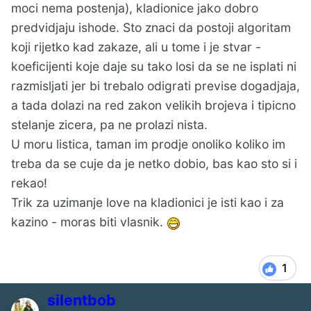
moci nema postenja), kladionice jako dobro
predvidjaju ishode. Sto znaci da postoji algoritam
koji rijetko kad zakaze, ali u tome i je stvar -
koeficijenti koje daje su tako losi da se ne isplati ni
razmisljati jer bi trebalo odigrati previse dogadjaja,
a tada dolazi na red zakon velikih brojeva i tipicno
stelanje zicera, pa ne prolazi nista.
I to Deepseek, kome dobrano dosta verujem
U moru listica, taman im prodje onoliko koliko im
jbt
treba da se cuje da je netko dobio, bas kao sto si i
rekao!
Trik za uzimanje love na kladionici je isti kao i za
kazino - moras biti vlasnik.
1
silentbob