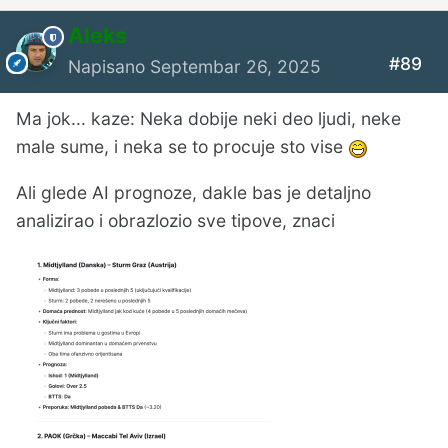
Aleks
#89
Napisano
Septembar 26, 2025
Ma jok... kaze: Neka dobije neki deo ljudi, neke
male sume, i neka se to procuje sto vise
Ali glede AI prognoze, dakle bas je detaljno
analizirao i obrazlozio sve tipove, znaci