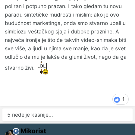
poliran i potpuno prazan. I tako gledam tu novu
paradu sintetičke mudrosti i mislim: ako je ovo
budućnost marketinga, onda smo stvarno upali u
simbiozu veštačkog sjaja i duboke praznine. A
najveća ironija je što će takvih video-snimaka biti
sve više, a ljudi u njima sve manje, kao da je svet
odlučio da mu je lakše da glumi život, nego da ga
stvarno živi.
1
5 nedelje kasnije...
Mikorist