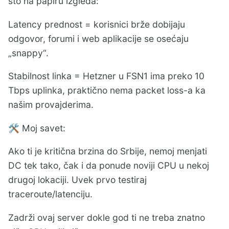
što na papiru izgleda:
Latency prednost = korisnici brže dobijaju
odgovor, forumi i web aplikacije se osećaju
„snappy“.
Stabilnost linka = Hetzner u FSN1 ima preko 10
Tbps uplinka, praktično nema packet loss-a ka
našim provajderima.
Moj savet:
🛠️
Ako ti je kritična brzina do Srbije, nemoj menjati
DC tek tako, čak i da ponude noviji CPU u nekoj
drugoj lokaciji. Uvek prvo testiraj
traceroute/latenciju.
Zadrži ovaj server dokle god ti ne treba znatno