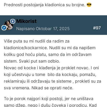
Prednosti postojanja kladionica su brojne.
😎
Mikorist
#97
Napisano
Oktobar 17, 2025
Više puta su mi nudili da radim za
kladionice/kockarnice. Nudili su mi da napišem
koliku god hoću platu, samo da im održavam
sistem. Svaki put sam odbio.
Novac od kocke i klađenja je proklet novac. I oni
koji učestvuju u tome bilo da kockaju, pomažu,
reklamiraju ili održavaju te sisteme , prokleti su za
sva vremena. Nikad se oprati neće.
To je porok najgori koji postoji, jer ne uništava
samo džep, nego i dušu čoveka i porodicu. Kad