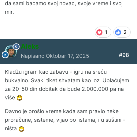
da sami bacamo svoj novac, svoje vreme i svoj
mir.
1
2
Aleks
#98
Napisano
Oktobar 17, 2025
Kladžu igram kao zabavu - igru na sreću
bukvalno. Svaki tiket shvatam kao loz. Uplaćujem
za 20-50 din dobitak da bude 2.000.000 pa na
više
Davno je prošlo vreme kada sam pravio neke
proračune, sisteme, vijao po listama, i u suštini -
ništa