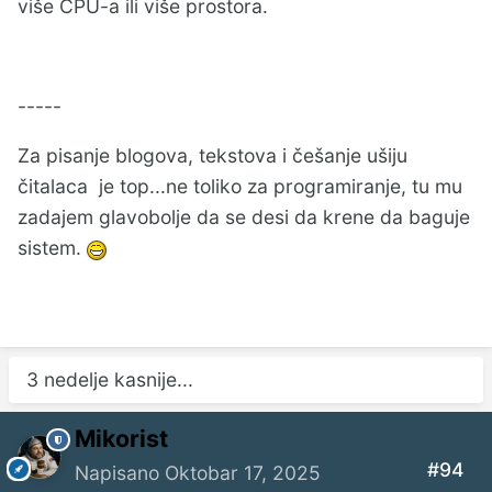
više CPU-a ili više prostora.
-----
Za pisanje blogova, tekstova i češanje ušiju
čitalaca je top...ne toliko za programiranje, tu mu
zadajem glavobolje da se desi da krene da baguje
sistem.
3 nedelje kasnije...
Mikorist
#94
Napisano
Oktobar 17, 2025