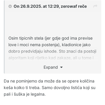
On 26.9.2025. at 12:29,
zerowaf
reče
Osim tipicnih stela (jer gdje god ima previse
love i moci nema postenja), kladionice jako
dobro predvidjaju ishode. Sto znaci da postoji
algoritam koji rijetko kad zakaze, ali u tome i
je stvar - koeficijenti koje daje su tako losi da
Expand
se ne isplati ni razmisljati jer bi trebalo odigrati
previse dogadjaja, a tada dolazi na red zakon
Da ne pominjemo da može da se opere količina
velikih brojeva i tipicno stelanje zicera, pa ne
keša kolko ti treba. Samo dovoljno listića koji su
prolazi nista.
pali i šuška je legalna.
U moru listica, taman im prodje onoliko koliko
im treba da se cuje da je netko dobio, bas kao