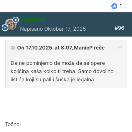
1
sto si i rekao!
Trik za uzimanje love na kladionici je isti kao i
zerowaf
za kazino - moras biti vlasnik.
#96
Napisano
Oktobar 17, 2025
On 17.10.2025. at 8:07,
ManicP
reče
Da ne pominjemo da može da se opere
količina keša kolko ti treba. Samo dovoljno
listića koji su pali i šuška je legalna.
Točno!