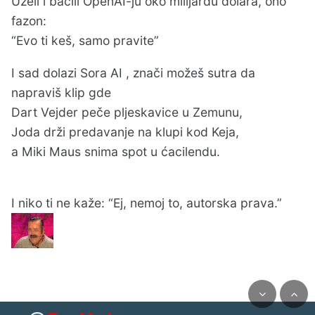
Uzeli i bacili OpenAI-ju oko milijardu dolara, ono
fazon:
“Evo ti keš, samo pravite”
I sad dolazi Sora AI , znači možeš sutra da
napraviš klip gde
Dart Vejder peče pljeskavice u Zemunu,
Joda drži predavanje na klupi kod Keja,
a Miki Maus snima spot u ćacilendu.
I niko ti ne kaže: “Ej, nemoj to, autorska prava.”