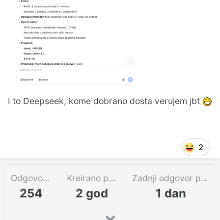
I to Deepseek, kome dobrano dosta verujem jbt
2
Odgovora
Kreirano pre
Zadnji odgovor pre
254
2 god
1 dan