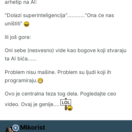
arhetip na AI:
“Dolazi superinteligencija"............“Ona će nas
uništiti”
Ili još gore:
Oni sebe (nesvesno) vide kao bogove koji stvaraju
ta AI bića......
Problem nisu mašine. Problem su ljudi koji ih
programiraju.
Ovo je centralna teza tog dela. Pogledajte ceo
video. Ovaj je genije....
Mikorist