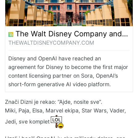
Zamislite za 5 godina......We're Doomed!
The Walt Disney Company and OpenAI Reach Agreement to Bring Disney Characters to Sora | The Walt Disney Company
THEWALTDISNEYCOMPANY.COM
Disney and OpenAI have reached an
agreement for Disney to become the first major
content licensing partner on Sora, OpenAI’s
short-form generative AI video platform.
Znači Dizni je rekao: “Ajde, nosite sve”.
Miki, Paja, Elsa, Marvel ekipa, Star Wars, Vader,
Jedi, sve komplet