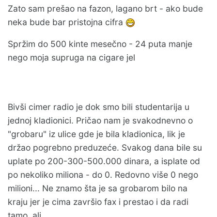
Zato sam prešao na fazon, lagano brt - ako bude
neka bude bar pristojna cifra
Spržim do 500 kinte mesečno - 24 puta manje
nego moja supruga na cigare jel
Bivši cimer radio je dok smo bili studentarija u
jednoj kladionici. Pričao nam je svakodnevno o
"grobaru" iz ulice gde je bila kladionica, lik je
držao pogrebno preduzeće. Svakog dana bile su
uplate po 200-300-500.000 dinara, a isplate od
po nekoliko miliona - do 0. Redovno više 0 nego
milioni... Ne znamo šta je sa grobarom bilo na
kraju jer je cima završio fax i prestao i da radi
tamo, ali...