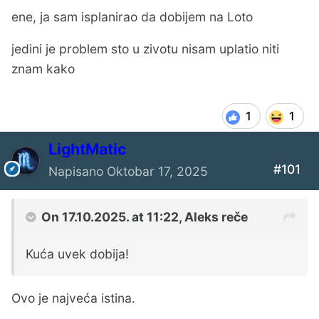
ene, ja sam isplanirao da dobijem na Loto
jedini je problem sto u zivotu nisam uplatio niti
znam kako
1
1
LightMatic
#101
Napisano
Oktobar 17, 2025
On 17.10.2025. at 11:22,
Aleks
reče
Kuća uvek dobija!
Ovo je najveća istina.