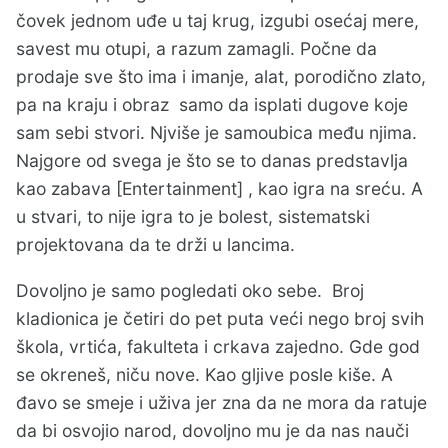
čovek jednom uđe u taj krug, izgubi osećaj mere,
savest mu otupi, a razum zamagli. Počne da
prodaje sve što ima i imanje, alat, porodično zlato,
pa na kraju i obraz samo da isplati dugove koje
sam sebi stvori. Njviše je samoubica među njima.
Najgore od svega je što se to danas predstavlja
kao zabava [Entertainment] , kao igra na sreću. A
u stvari, to nije igra to je bolest, sistematski
projektovana da te drži u lancima.
Dovoljno je samo pogledati oko sebe. Broj
kladionica je četiri do pet puta veći nego broj svih
škola, vrtića, fakulteta i crkava zajedno. Gde god
se okreneš, niču nove. Kao gljive posle kiše. A
đavo se smeje i uživa jer zna da ne mora da ratuje
da bi osvojio narod, dovoljno mu je da nas nauči