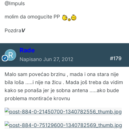
@Impuls
molim da omogucite PP
Pozdra
V
Rade
#179
Napisano
Jun 27, 2012
Malo sam povećao brzinu , mada i ona stara nije
bila loša .....i nije na žicu . Mada još treba da vidim
kako se ponaša jer je sobna antena .....ako bude
problema montiraće krovnu