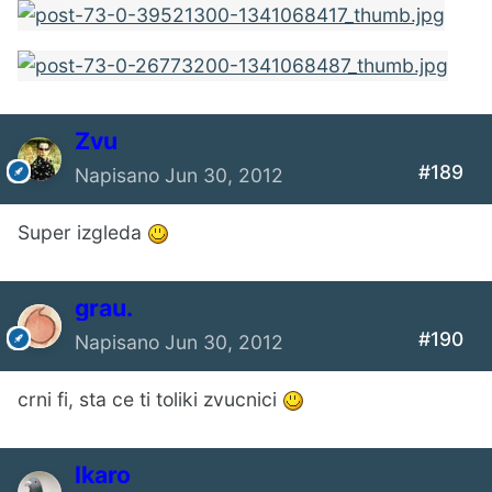
Zvu
#189
Napisano
Jun 30, 2012
Super izgleda
grau.
#190
Napisano
Jun 30, 2012
crni fi, sta ce ti toliki zvucnici
Ikaro