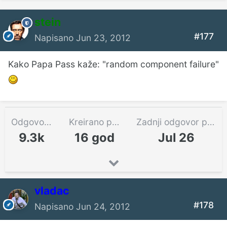
stein
#177
Napisano
Jun 23, 2012
Kako Papa Pass kaže: "random component failure"
Odgovora
Kreirano pre
Zadnji odgovor pre
9.3k
16 god
Jul 26
vladac
#178
Napisano
Jun 24, 2012