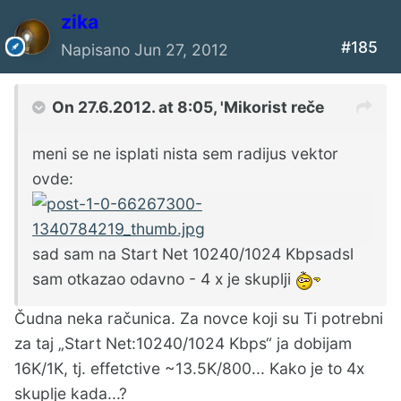
zika
#185
Napisano
Jun 27, 2012
On 27.6.2012. at 8:05, 'Mikorist reče
meni se ne isplati nista sem radijus vektor
ovde:
sad sam na Start Net 10240/1024 Kbpsadsl
sam otkazao odavno - 4 x je skuplji
Čudna neka računica. Za novce koji su Ti potrebni
za taj „Start Net:10240/1024 Kbps“ ja dobijam
16K/1K, tj. effetctive ~13.5K/800... Kako je to 4x
skuplje kada...?