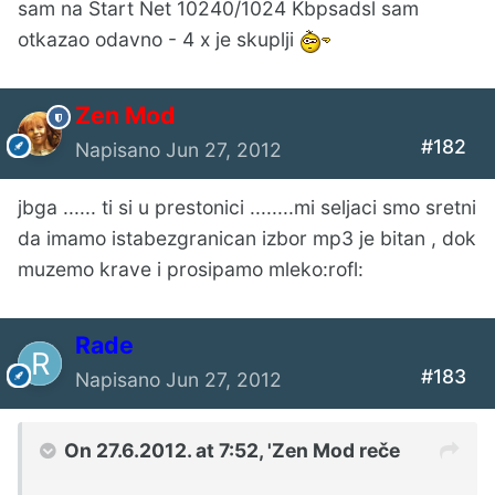
sam na Start Net 10240/1024 Kbpsadsl sam
otkazao odavno - 4 x je skuplji
Zen Mod
#182
Napisano
Jun 27, 2012
jbga ...... ti si u prestonici ........mi seljaci smo sretni
da imamo istabezgranican izbor mp3 je bitan , dok
muzemo krave i prosipamo mleko:rofl:
Rade
#183
Napisano
Jun 27, 2012
On 27.6.2012. at 7:52, 'Zen Mod reče