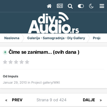
Naslovna
Galerija - Samogradnja - Diy Gallery
Project 
Čime se zanimam... (ovih dana )
Od
Impuls
Januar 29, 2010
in
Project gallery/WIKI
PREV
Strana 9 od 424
DALJE