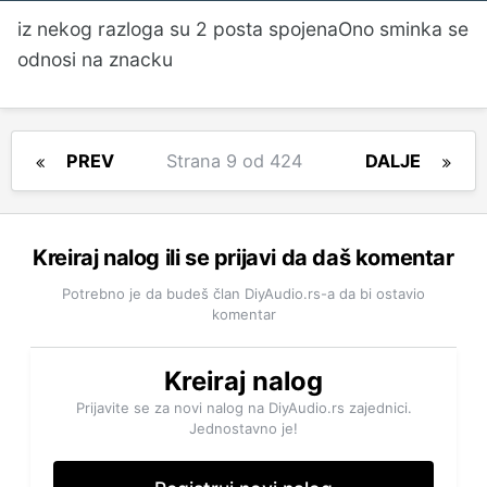
iz nekog razloga su 2 posta spojenaOno sminka se
odnosi na znacku
PREV
Strana 9 od 424
DALJE
Kreiraj nalog ili se prijavi da daš komentar
Potrebno je da budeš član DiyAudio.rs-a da bi ostavio
komentar
Kreiraj nalog
Prijavite se za novi nalog na DiyAudio.rs zajednici.
Jednostavno je!