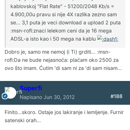
kablovskoj "Flat Rate" - 51200/2048 Kb/s =
4.900,00u pravu si nije 4X razlika zezno sam
se... 3,1 puta je veci download a upload 2 puta
:msn-rofl:znaci lelekom ceni da je 16 mega
ADSL-a isto kao i 50 mega na kablu
Dobro je, samo me nemoj (i Ti) grditi... :msn-
rofl:Da ne bude nejasnoća: plaćam oko 2500 za
ovo što imam. Ćutim 'di sam ni za 'di sam nisam...
Superfi
#188
Napisano
Jun 30, 2012
Finito...skoro. Ostaje jos lakiranje i lemljenje. Furnir
satenski orah...