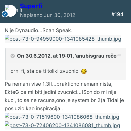
Superfi
#194
Napisano
Jun 30, 2012
Nije Dynaudio...Scan Speak.
On 30.6.2012. at 19:01, 'anubisgrau reče
crni fi, sta ce ti toliki zvucnici
Pa nemam vise 1.3II...prakticno nemam nista,
EkteG ce mi biti jedini zvucnici...(Sonido mi nije
kuci, to se ne racuna,ono je system br 2)a Tidal je
posluzio kao inspiracija...