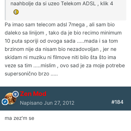
naahbolje da si uzeo Telekom ADSL , klik 4
Pa imao sam telecom adsl 7mega , ali sam bio
daleko sa linijom , tako da je bio recimo minimum
10 puta sporiji od ovoga sada .....mada i sa tom
brzinom nije da nisam bio nezadovoljan , jer ne
skidam ni muziku ni filmove niti bilo šta što ima
veze sa tim .....mislim , ovo sad je za moje potrebe
supersonično brzo .....
Zen Mod
#184
Napisano
Jun 27, 2012
ma zez'm se