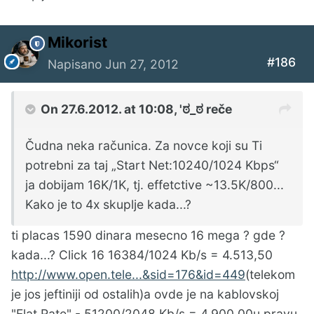
Mikorist
#186
Napisano
Jun 27, 2012
On 27.6.2012. at 10:08, 'ಠ_ಠ reče
Čudna neka računica. Za novce koji su Ti
potrebni za taj „Start Net:10240/1024 Kbps“
ja dobijam 16K/1K, tj. effetctive ~13.5K/800...
Kako je to 4x skuplje kada...?
ti placas 1590 dinara mesecno 16 mega ? gde ?
kada...? Click 16 16384/1024 Kb/s = 4.513,50
http://www.open.tele...&sid=176&id=449
(telekom
je jos jeftiniji od ostalih)a ovde je na kablovskoj
"Flat Rate" - 51200/2048 Kb/s = 4.900,00u pravu