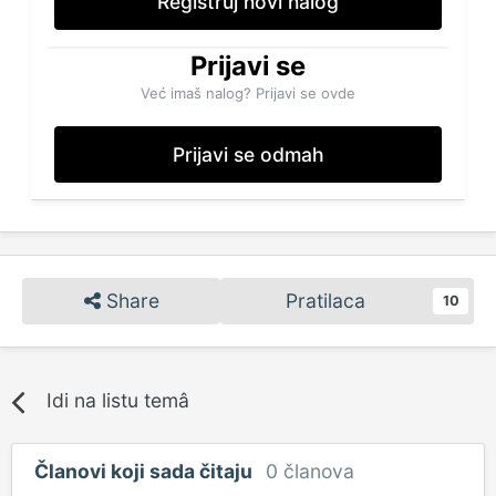
Registruj novi nalog
Prijavi se
Već imaš nalog? Prijavi se ovde
Prijavi se odmah
Share
Pratilaca
10
Idi na listu temâ
Članovi koji sada čitaju
0 članova