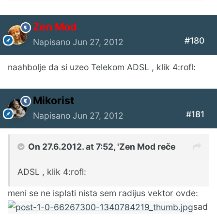
Zen Mod
#180
Napisano
Jun 27, 2012
naahbolje da si uzeo Telekom ADSL , klik 4:rofl:
Mikorist
#181
Napisano
Jun 27, 2012
On 27.6.2012. at 7:52, 'Zen Mod reče
ADSL , klik 4:rofl:
meni se ne isplati nista sem radijus vektor ovde:
sad