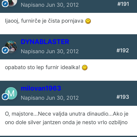
#191
Napisano
Jun 30, 2012
Ijaooj, furnirče je čista pornjava
DYNABLASTER
#192
Napisano
Jun 30, 2012
opabato sto lep furnir idealka!
milovan1963
#193
Napisano
Jun 30, 2012
O, majstore...Nece valjda unutra dinaudio...Ako je
ono dole silver jantzen onda je nesto vrlo ozbiljno