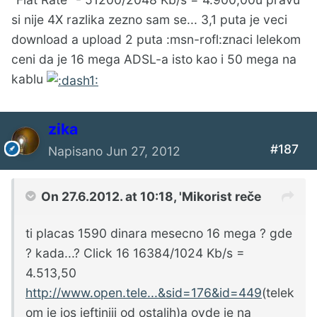
si nije 4X razlika zezno sam se... 3,1 puta je veci
download a upload 2 puta :msn-rofl:znaci lelekom
ceni da je 16 mega ADSL-a isto kao i 50 mega na
kablu
zika
#187
Napisano
Jun 27, 2012
On 27.6.2012. at 10:18, 'Mikorist reče
ti placas 1590 dinara mesecno 16 mega ? gde
? kada...? Click 16 16384/1024 Kb/s =
4.513,50
http://www.open.tele...&sid=176&id=449
(telek
om je jos jeftiniji od ostalih)a ovde je na