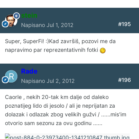
stein
#195
Napisano
Jul 1, 2012
Super, SuperFi! :)Kad završiš, pozovi me da
napravimo par reprezentativnih fotki
Rade
#196
Napisano
Jul 2, 2012
Caorle , nekih 20-tak km dalje od daleko
poznatijeg lido di jesolo / ali je neprijatan za
dolazak i odlazak zbog velikih gužvi / ......mis'im
otvorio sam sezonu za ovu godinu ......