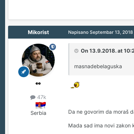
Mikorist
Napisano
Septembar 13, 2018
On 13.9.2018. at 10:
masnadebelaguska
👀
47k
Da ne govorim da moraš d
Serbia
Mada sad ima novi zakon ko