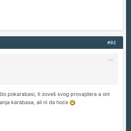
#92
nešto pokarabasi, ti zoveš svog provajdera a oni
ranja karabasa, ali ni da hoće