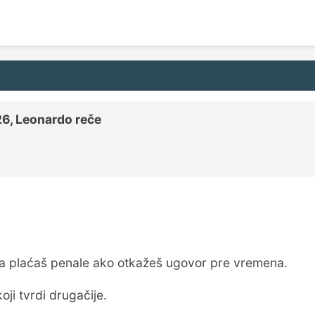
26,
Leonardo
reče
a plaćaš penale ako otkažeš ugovor pre vremena.
ji tvrdi drugačije.