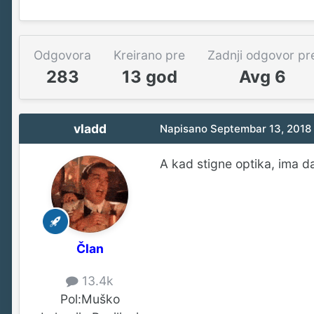
Odgovora
Kreirano pre
Zadnji odgovor pr
283
13 god
Avg 6
vladd
Napisano
Septembar 13, 2018
A kad stigne optika, ima d
Član
13.4k
Pol:
Muško