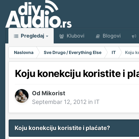
Pregledaj
Klubovi
Blogovi
Naslovna
Sve Drugo / Everything Else
IT
Koju k
Koju konekciju koristite i p
Od
Mikorist
Septembar 12, 2012
in
IT
Koju konekciju koristite i plaćate?