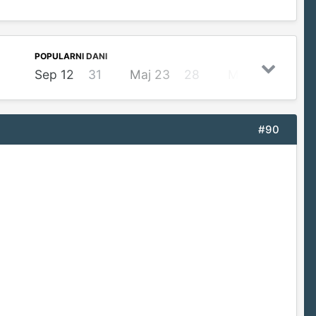
POPULARNI DANI
Sep 12
31
Maj 23
28
Maj 24
27
#90