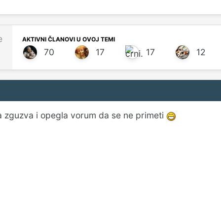
e
AKTIVNI ČLANOVI U OVOJ TEMI
70
17
17
12
a zguzva i opegla vorum da se ne primeti