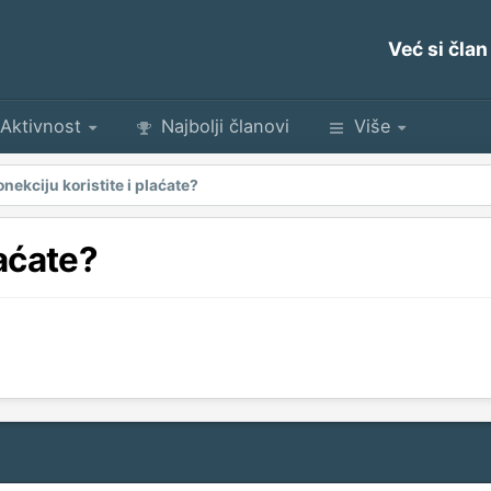
Već si član
Aktivnost
Najbolji članovi
Više
onekciju koristite i plaćate?
laćate?