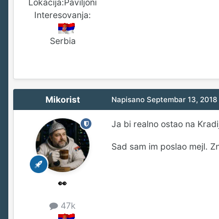
Lokacija:
Paviljoni
Interesovanja:
Serbia
Mikorist
Napisano
Septembar 13, 2018
Ja bi realno ostao na Kradi
Sad sam im poslao mejl. Z
👀
47k