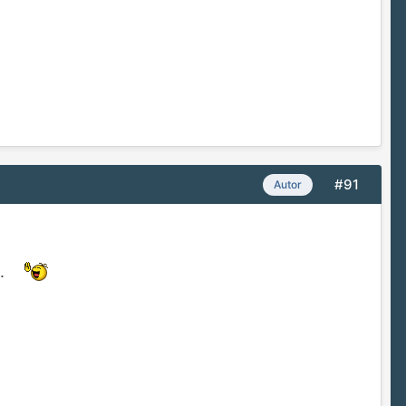
#91
Autor
u.