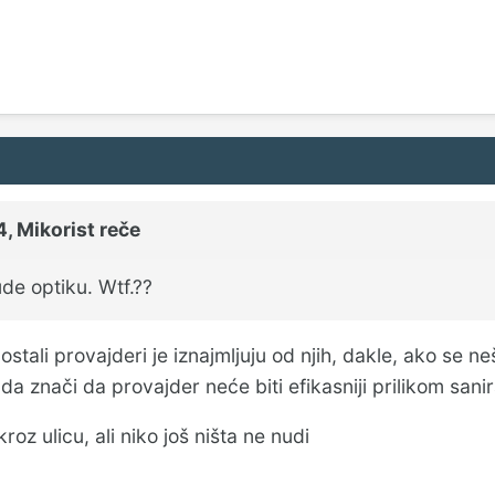
4,
Mikorist
reče
de optiku. Wtf.??
ostali provajderi je iznajmljuju od njih, dakle, ako se 
a znači da provajder neće biti efikasniji prilikom sani
oz ulicu, ali niko još ništa ne nudi