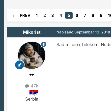
PREV
1
2
3
4
5
6
7
8
9
1
Mikorist
Napisano
Septembar 13, 2018
Sad mi bio i Telekom. Nude
👀
47k
Serbia