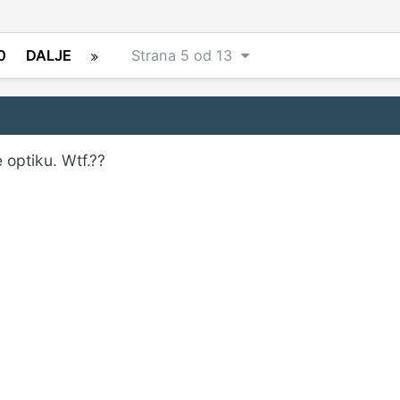
0
DALJE
Strana 5 od 13
 optiku. Wtf.??