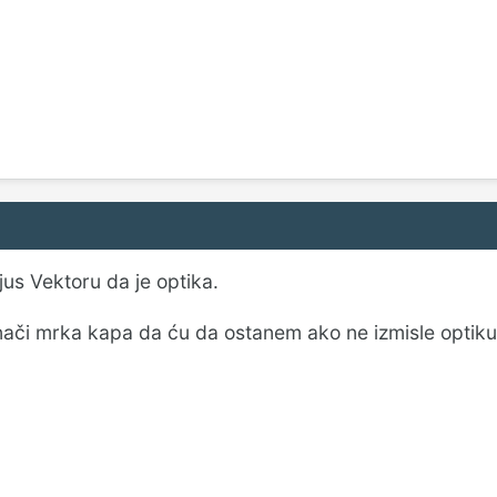
jus Vektoru da je optika.
nači mrka kapa da ću da ostanem ako ne izmisle optik