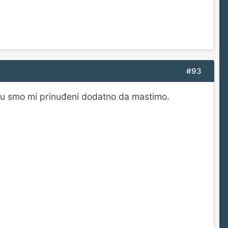
#93
ju smo mi prinuđeni dodatno da mastimo.