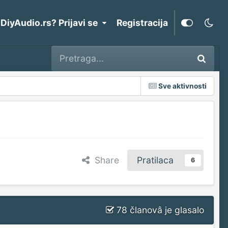
 DiyAudio.rs? Prijavi se
Registracija
Sve aktivnosti
Share
Pratilaca
6
78 članovâ je glasalo