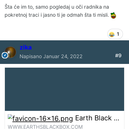
Šta će im to, samo pogledaj u oči radnika na
pokretnoj traci i jasno ti je odmah šta ti misli.
1
zika
#9
Napisano
Januar 24, 2022
Earth Black Box
WWW.EARTHSBLACKBOX.COM