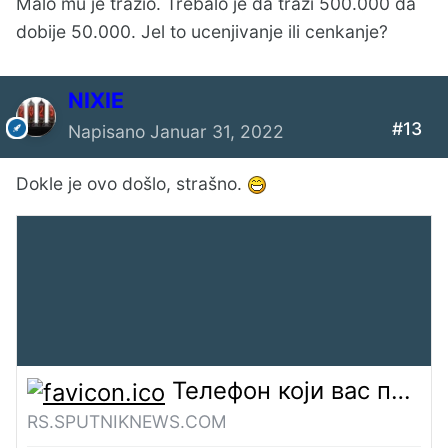
Malo mu je tražio. Trebalo je da traži 500.000 da
dobije 50.000. Jel to ucenjivanje ili cenkanje?
NIXIE
#13
Napisano
Januar 31, 2022
Dokle je ovo došlo, strašno.
Телефон који вас препознаје чак и док носите маску /фото/ - 31.01.2022, Sputnik Србија
RS.SPUTNIKNEWS.COM