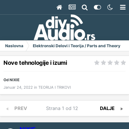
Naslovna
Elektronski Delovi i Teorija / Parts and Theory
Nove tehnologije i izumi
Od
NIXIE
Januar 24, 2022
in
TEORIJA I TRIKOVI
PREV
Strana 1 od 12
DALJE