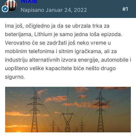
NIXIE
#1
Napisano
Januar 24, 2022
Ima još, očigledno ja da se ubrzala trka za
beterijama, Lithium je samo jedna loša epizoda.
Verovatno će se zadržati još neko vreme u
mobilnim telefonima i sitnim igračkama, ali za
industriju alternativnih izvora energije, automobile i
uopšteno velike kapacitete biće nešto drugo
sigurno.