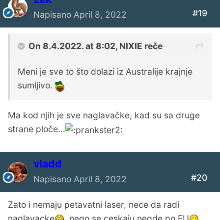
#19
Napisano
April 8, 2022
On 8.4.2022. at 8:02,
NIXIE
reče
Meni je sve to što dolazi iz Australije krajnje
sumljivo.
Ma kod njih je sve naglavačke, kad su sa druge
strane ploče...
vladd
#20
Napisano
April 8, 2022
Zato i nemaju petavatni laser, nece da radi
naglavacke
, nego se ceskaju negde po EU