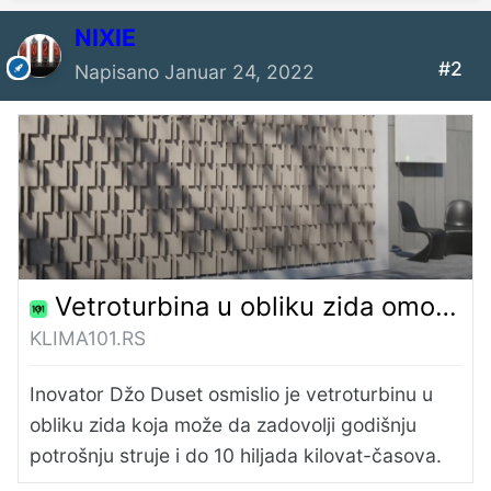
NIXIE
#2
Napisano
Januar 24, 2022
Vetroturbina u obliku zida omogućava iskorišćavanje energije vetra i u gradovima
KLIMA101.RS
Inovator Džo Duset osmislio je vetroturbinu u
obliku zida koja može da zadovolji godišnju
potrošnju struje i do 10 hiljada kilovat-časova.