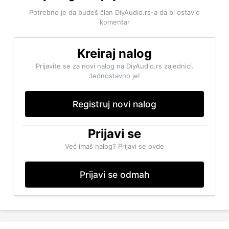
Potrebno je da budeš član DiyAudio.rs-a da bi ostavio
komentar
Kreiraj nalog
Prijavite se za novi nalog na DiyAudio.rs zajednici.
Jednostavno je!
Registruj novi nalog
Prijavi se
Već imaš nalog? Prijavi se ovde
Prijavi se odmah