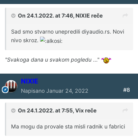
On 24.1.2022. at 7:46,
NIXIE
reče
Sad smo stvarno unepredili diyaudio.rs. Novi
nivo skroz.
"Svakoga dana u svakom pogledu
..."
NIXIE
#8
Napisano
Januar 24, 2022
On 24.1.2022. at 7:55,
Vix
reče
Ma mogu da provale sta misli radnik u fabrici