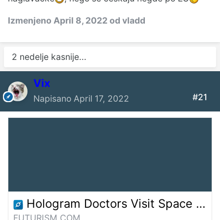
Izmenjeno
April 8, 2022
od vladd
2 nedelje kasnije...
Vix
#21
Napisano
April 17, 2022
Hologram Doctors Visit Space Station For The First Time Ever
FUTURISM.COM