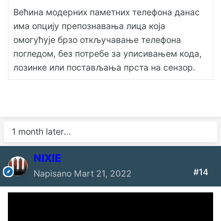
Већина модерних паметних телефона данас
има опцију препознавања лица која
омогућује брзо откључавање телефона
погледом, без потребе за уписивањем кода,
лозинке или постављања прста на сензор.
1 month later...
NIXIE
#14
Napisano
Mart 21, 2022