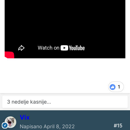
1
3 nedelje kasnije...
Vix
#15
Napisano
April 8, 2022