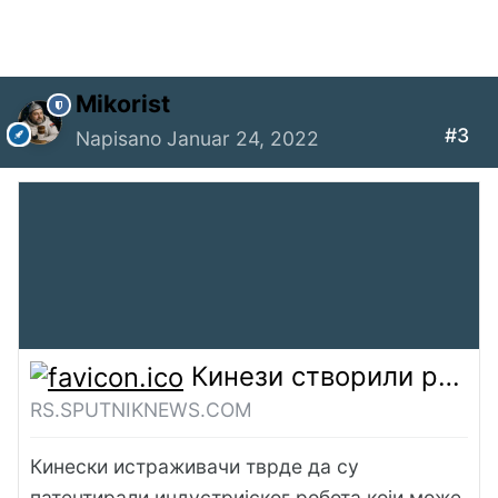
Mikorist
#3
Napisano
Januar 24, 2022
Кинези створили робота који чита мисли: Зна о чему размишља радник у фабрици - 13.01.2022, Sputnik Србија
RS.SPUTNIKNEWS.COM
Кинески истраживачи тврде да су
патентирали индустријског робота који може