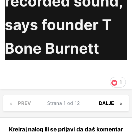
recorded sound,'
says founder T
Bone Burnett
1
PREV
Strana 1 od 12
DALJE
Kreiraj nalog ili se prijavi da daš komentar