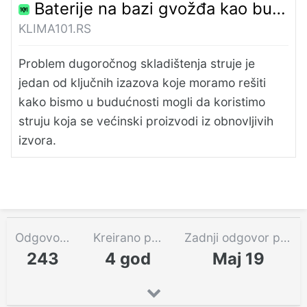
Baterije na bazi gvožđa kao budućnost dugoročnog skladištenja energije?
KLIMA101.RS
Problem dugoročnog skladištenja struje je
jedan od ključnih izazova koje moramo rešiti
kako bismo u budućnosti mogli da koristimo
struju koja se većinski proizvodi iz obnovljivih
izvora.
Odgovora
Kreirano pre
Zadnji odgovor pre
243
4 god
Maj 19