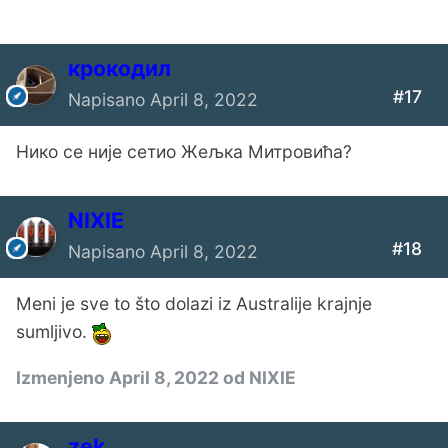
крокодил
#17
Napisano
April 8, 2022
Нико се није сетио Жељка Митровића?
NIXIE
#18
Napisano
April 8, 2022
Meni je sve to što dolazi iz Australije krajnje
sumljivo.
Izmenjeno
April 8, 2022
od NIXIE
zek