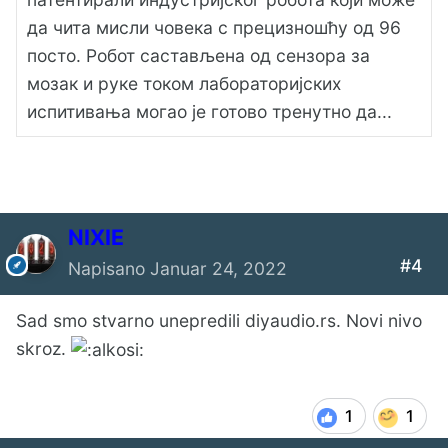
да чита мисли човека с прецизношћу од 96
посто. Робот састављена од сензора за
мозак и руке током лабораторијских
испитивања могао је готово тренутно да...
NIXIE
#4
Napisano
Januar 24, 2022
Sad smo stvarno unepredili diyaudio.rs. Novi nivo
skroz.
1
1