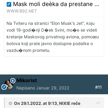
Mask moli deèka da prestane da prati njegov privatni avion: "Daæu ti novac"
WWW.B92.NET
Na Tviteru na stranici "Elon Musk's Jet", koju
vodi 19-godi�nji D�ek Svini, mo�e se videti
kretanje Maskovog privatnog aviona, pomoæu
botova koji prate javno dostupne podatke o
vazdu�nom prometu.
Mikorist
#11
Napisano
Januar 29, 2022
On 29.1.2022. at 9:13,
NIXIE
reče