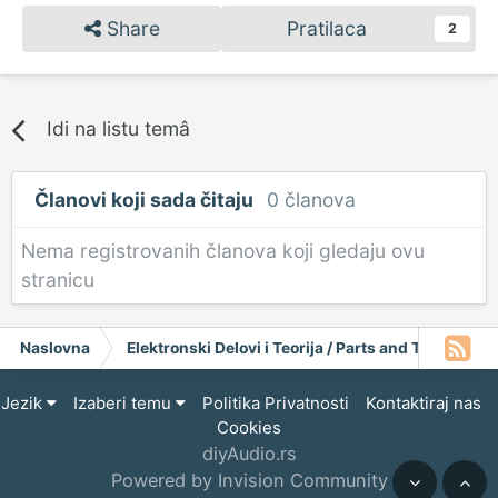
Share
Pratilaca
2
Idi na listu temâ
Članovi koji sada čitaju
0 članova
Nema registrovanih članova koji gledaju ovu
stranicu
Naslovna
Elektronski Delovi i Teorija / Parts and Theory
Jezik
Izaberi temu
Politika Privatnosti
Kontaktiraj nas
Cookies
diyAudio.rs
Powered by Invision Community