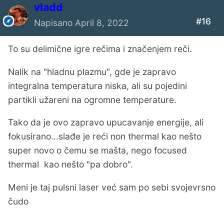
vladd
#16
Napisano
April 8, 2022
To su delimične igre rečima i značenjem reči.
Nalik na "hladnu plazmu", gde je zapravo
integralna temperatura niska, ali su pojedini
partikli užareni na ogromne temperature.
Tako da je ovo zapravo upucavanje energije, ali
fokusirano...slađe je reći non thermal kao nešto
super novo o čemu se mašta, nego focused
thermal kao nešto "pa dobro".
Meni je taj pulsni laser već sam po sebi svojevrsno
čudo