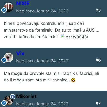
NIXIE
#5
Napisano
Januar 24, 2022
Kinezi povećavaju kontrolu misli, sad će i
ministarstvo da formiraju. Da su to imali u AUS ...
znali bi tačno ko im šta misli.
Vix
#6
Napisano
Januar 24, 2022
Ma mogu da provale sta misli radnik u fabrici, ali
da li mogu znati sta misli radnica...
Mikorist
#7
Napisano
Januar 24, 2022