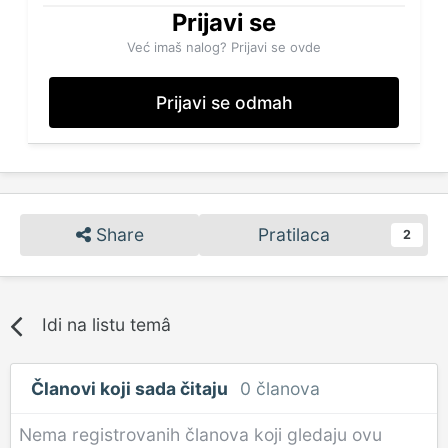
Prijavi se
Već imaš nalog? Prijavi se ovde
Prijavi se odmah
Share
Pratilaca
2
Idi na listu temâ
Članovi koji sada čitaju
0 članova
Nema registrovanih članova koji gledaju ovu