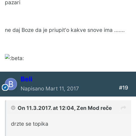
pazari
ne daj Boze da je priupit'o kakve snove ima .......
Beli
#19
Napisano
Mart 11, 2017
On 11.3.2017. at 12:04,
Zen Mod
reče
drzte se topika