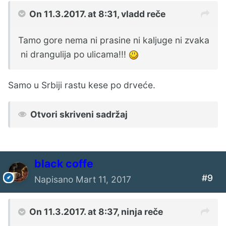
On 11.3.2017. at 8:31,
vladd
reče
Tamo gore nema ni prasine ni kaljuge ni zvaka
ni drangulija po ulicama!!!
Samo u Srbiji rastu kese po drveće.
Otvori skriveni sadržaj
black coffe
#9
Napisano
Mart 11, 2017
On 11.3.2017. at 8:37,
ninja
reče