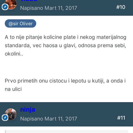
#10
Napisano
Mart 11, 2017
@sir Oliver
A to nije pitanje kolicine plate i nekog materijalnog
standarda, vec haosa u glavi, odnosa prema sebi,
okolini..
Prvo primetih onu cistocu i lepotu u kutiji, a onda i
na ulici
ninja
#11
Napisano
Mart 11, 2017