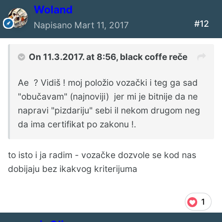
Woland
#12
Napisano
Mart 11, 2017
On 11.3.2017. at 8:56,
black coffe
reče
Ae ? Vidiš ! moj položio vozački i teg ga sad
"obučavam" (najnoviji) jer mi je bitnije da ne
napravi "pizdariju" sebi il nekom drugom neg
da ima certifikat po zakonu !.
to isto i ja radim - vozačke dozvole se kod nas
dobijaju bez ikakvog kriterijuma
1