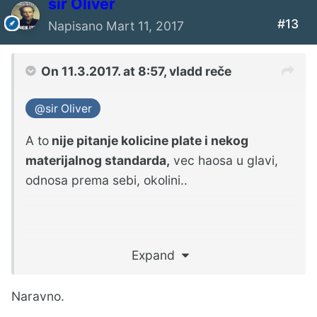
sir Oliver
#13
Napisano
Mart 11, 2017
On 11.3.2017. at 8:57,
vladd
reče
@sir Oliver
A to
nije pitanje kolicine plate i nekog
materijalnog standarda,
vec haosa u glavi,
odnosa prema sebi, okolini..
Prvo primetih onu cistocu i lepotu u kutiji, a
Expand
onda i na ulici
Naravno.