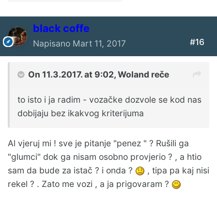
black coffe
#16
Napisano
Mart 11, 2017
On 11.3.2017. at 9:02,
Woland
reče
to isto i ja radim - vozačke dozvole se kod nas
dobijaju bez ikakvog kriterijuma
Al vjeruj mi ! sve je pitanje "penez " ? Rušili ga
"glumci" dok ga nisam osobno provjerio ? , a htio
sam da bude za istač ? i onda ?
, tipa pa kaj nisi
rekel ? . Zato me vozi , a ja prigovaram ?