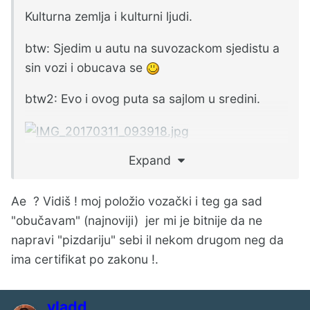
Kulturna zemlja i kulturni ljudi.
btw: Sjedim u autu na suvozackom sjedistu a
sin vozi i obucava se
btw2: Evo i ovog puta sa sajlom u sredini.
Expand
Ae ? Vidiš ! moj položio vozački i teg ga sad
"obučavam" (najnoviji) jer mi je bitnije da ne
napravi "pizdariju" sebi il nekom drugom neg da
ima certifikat po zakonu !.
vladd