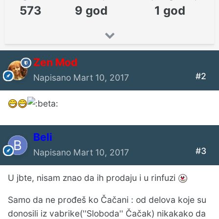
573
9 god
1 god
Zen Mod
#2
Napisano
Mart 10, 2017
Beli
#3
Napisano
Mart 10, 2017
U jbte, nisam znao da ih prodaju i u rinfuzi
Samo da ne prođeš ko Čačani : od delova koje su
donosili iz vabrike(''Sloboda'' Čačak) nikakako da