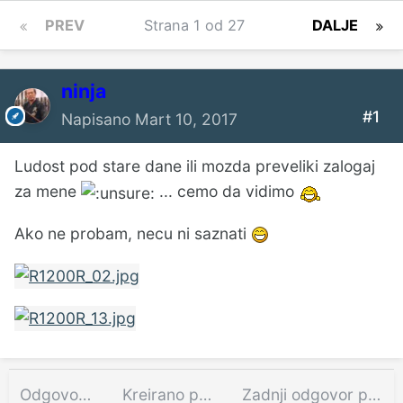
PREV
Strana 1 od 27
DALJE
ninja
#1
Napisano
Mart 10, 2017
Ludost pod stare dane ili mozda preveliki zalogaj
za mene
... cemo da vidimo
Ako ne probam, necu ni saznati
Odgovora
Kreirano pre
Zadnji odgovor pre