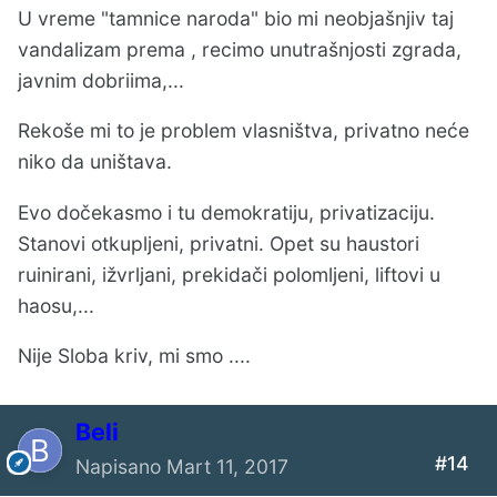
U vreme "tamnice naroda" bio mi neobjašnjiv taj
vandalizam prema , recimo unutrašnjosti zgrada,
javnim dobriima,...
Rekoše mi to je problem vlasništva, privatno neće
niko da uništava.
Evo dočekasmo i tu demokratiju, privatizaciju.
Stanovi otkupljeni, privatni. Opet su haustori
ruinirani, ižvrljani, prekidači polomljeni, liftovi u
haosu,...
Nije Sloba kriv, mi smo ....
Beli
#14
Napisano
Mart 11, 2017