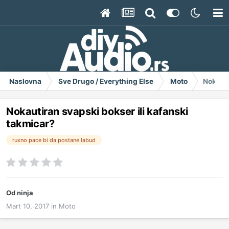
Naslovna
Sve Drugo / Everything Else
Moto
Nokauti
Nokautiran svapski bokser ili kafanski
takmicar?
ruxno pace bi da postane labud
Od
ninja
Mart 10, 2017
in
Moto