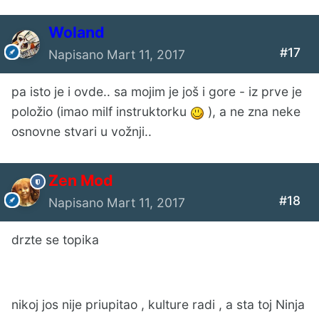
Woland
#17
Napisano
Mart 11, 2017
pa isto je i ovde.. sa mojim je još i gore - iz prve je
položio (imao milf instruktorku
), a ne zna neke
osnovne stvari u vožnji..
Zen Mod
#18
Napisano
Mart 11, 2017
drzte se topika
nikoj jos nije priupitao , kulture radi , a sta toj Ninja