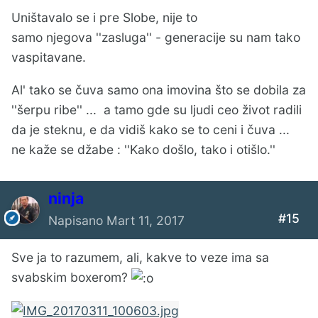
Uništavalo se i pre Slobe, nije to
samo njegova ''zasluga'' - generacije su nam tako
vaspitavane.
Al' tako se čuva samo ona imovina što se dobila za
''šerpu ribe'' ... a tamo gde su ljudi ceo život radili
da je steknu, e da vidiš kako se to ceni i čuva ...
ne kaže se džabe : ''Kako došlo, tako i otišlo.''
ninja
#15
Napisano
Mart 11, 2017
Sve ja to razumem, ali, kakve to veze ima sa
svabskim boxerom?