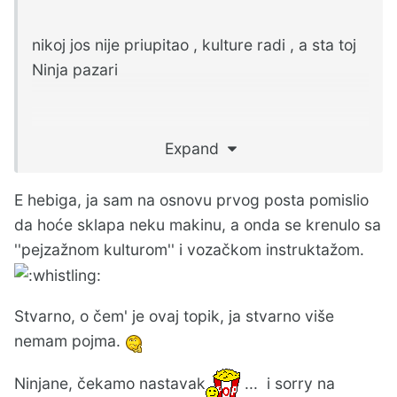
nikoj jos nije priupitao , kulture radi , a sta toj
Ninja pazari
Expand
ne daj Boze da je priupit'o kakve snove ima
.......
E hebiga, ja sam na osnovu prvog posta pomislio
da hoće sklapa neku makinu, a onda se krenulo sa
''pejzažnom kulturom'' i vozačkom instruktažom.
Stvarno, o čem' je ovaj topik, ja stvarno više
nemam pojma.
Ninjane, čekamo nastavak
... i sorry na