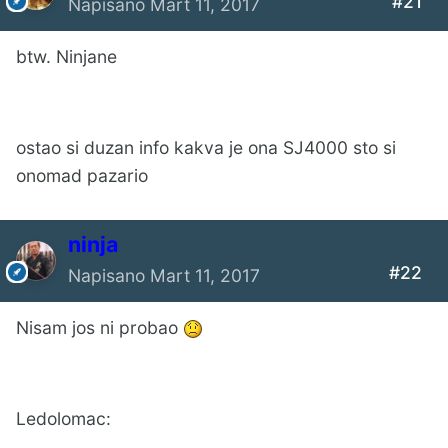
#21
Napisano
Mart 11, 2017
btw. Ninjane
ostao si duzan info kakva je ona SJ4000 sto si
onomad pazario
ninja
#22
Napisano
Mart 11, 2017
Nisam jos ni probao
Ledolomac: