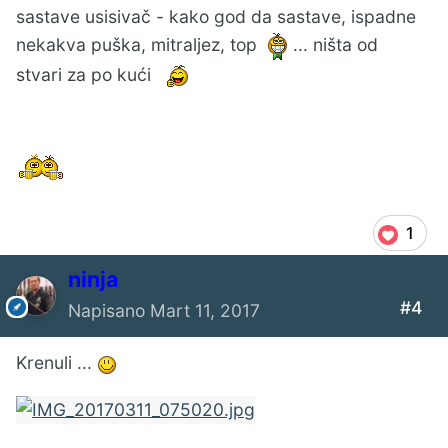
sastave usisivač - kako god da sastave, ispadne
nekakva puška, mitraljez, top
... ništa od
stvari za po kući
1
ninja
#4
Napisano
Mart 11, 2017
Krenuli ...