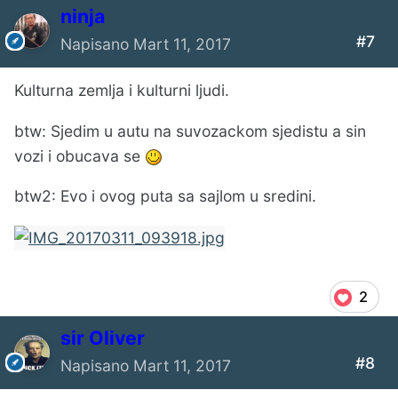
ninja
#7
Napisano
Mart 11, 2017
Kulturna zemlja i kulturni ljudi.
btw: Sjedim u autu na suvozackom sjedistu a sin
vozi i obucava se
btw2: Evo i ovog puta sa sajlom u sredini.
2
sir Oliver
#8
Napisano
Mart 11, 2017