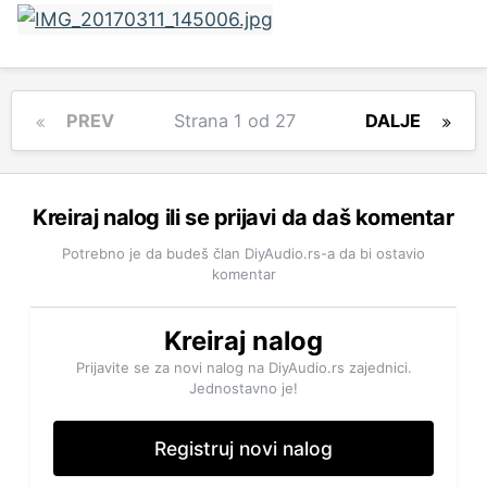
PREV
Strana 1 od 27
DALJE
Kreiraj nalog ili se prijavi da daš komentar
Potrebno je da budeš član DiyAudio.rs-a da bi ostavio
komentar
Kreiraj nalog
Prijavite se za novi nalog na DiyAudio.rs zajednici.
Jednostavno je!
Registruj novi nalog