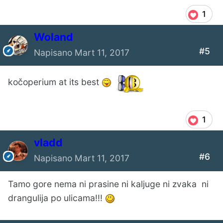
1
Woland
#5
Napisano
Mart 11, 2017
kočoperium at its best
1
vladd
#6
Napisano
Mart 11, 2017
Tamo gore nema ni prasine ni kaljuge ni zvaka ni
drangulija po ulicama!!!