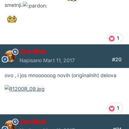
smetnji.
1
Zen Mod
#20
Napisano
Mart 11, 2017
ovo , i jos mnoooooog novih (originalnih) delova
1
Zen Mod