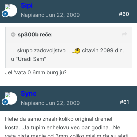
Sipi
#60
Napisano
Jun 22, 2009
sp300b reče:
... skupo zadovoljstvo...
citavih 2099 din.
u "Uradi Sam"
Jel 'vata 0.6mm burgiju?
Sync
#61
Napisano
Jun 22, 2009
Hehe da samo znash koliko original dremel
kosta...Ja tupim enhelovu vec par godina...Ne
vata nista manje od 3mm koliko mislim da su alati