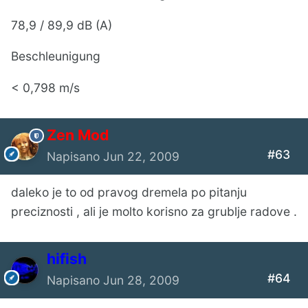
78,9 / 89,9 dB (A)
Beschleunigung
< 0,798 m/s
Zen Mod
#63
Napisano
Jun 22, 2009
daleko je to od pravog dremela po pitanju
preciznosti , ali je molto korisno za grublje radove .
hifish
#64
Napisano
Jun 28, 2009