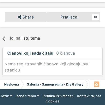
Share
Pratilaca
13
Idi na listu temâ
Članovi koji sada čitaju
0 članova
Nema registrovanih članova koji gledaju ovu
stranicu
Naslovna
Galerija - Samogradnja - Diy Gallery
Fresh G
Jezik
Izaberi temu
Politika Privatnosti
Kontaktiraj nas
Cookies