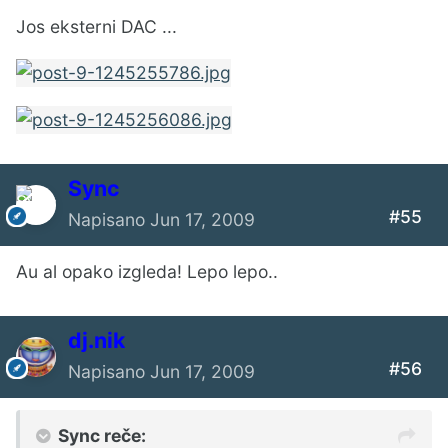
Jos eksterni DAC ...
Sync
#55
Napisano
Jun 17, 2009
Au al opako izgleda! Lepo lepo..
dj.nik
#56
Napisano
Jun 17, 2009
Sync reče: