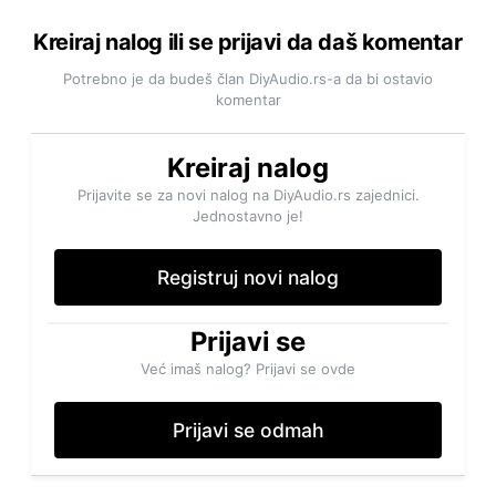
Kreiraj nalog ili se prijavi da daš komentar
Potrebno je da budeš član DiyAudio.rs-a da bi ostavio
komentar
Kreiraj nalog
Prijavite se za novi nalog na DiyAudio.rs zajednici.
Jednostavno je!
Registruj novi nalog
Prijavi se
Već imaš nalog? Prijavi se ovde
Prijavi se odmah