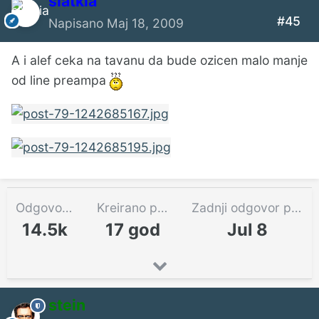
slatkia
#45
Napisano
Maj 18, 2009
A i alef ceka na tavanu da bude ozicen malo manje
od line preampa
Odgovora
Kreirano pre
Zadnji odgovor pre
14.5k
17 god
Jul 8
stein