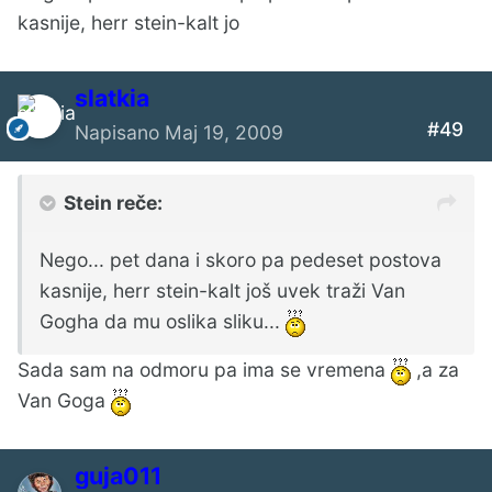
kasnije, herr stein-kalt jo
slatkia
#49
Napisano
Maj 19, 2009
Stein reče:
Nego... pet dana i skoro pa pedeset postova
kasnije, herr stein-kalt još uvek traži Van
Gogha da mu oslika sliku...
Sada sam na odmoru pa ima se vremena
,a za
Van Goga
guja011