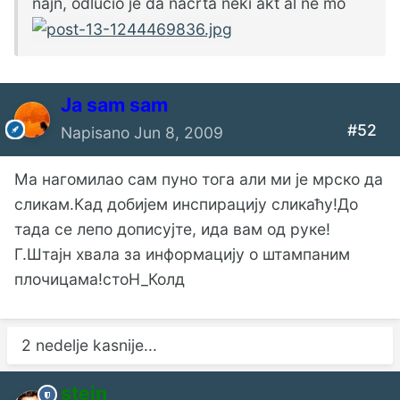
najn, odlucio je da nacrta neki akt al ne mo
Ја sam sam
#52
Napisano
Jun 8, 2009
Ма нагомилао сам пуно тога али ми је мрско да
сликам.Кад добијем инспирацију сликаћу!До
тада се лепо дописујте, ида вам од руке!
Г.Штајн хвала за информацију о штампаним
плочицама!стоН_Колд
2 nedelje kasnije...
stein