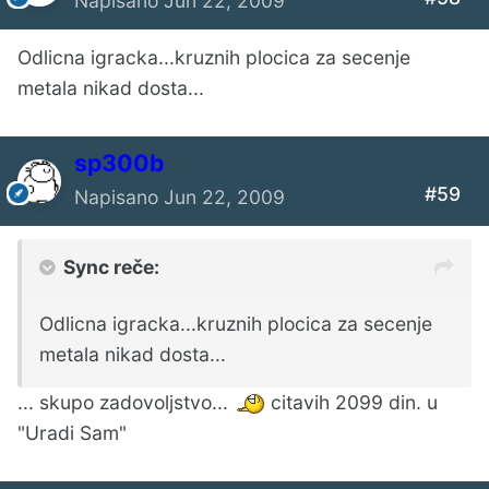
Napisano
Jun 22, 2009
Odlicna igracka...kruznih plocica za secenje
metala nikad dosta...
sp300b
#59
Napisano
Jun 22, 2009
Sync reče:
Odlicna igracka...kruznih plocica za secenje
metala nikad dosta...
... skupo zadovoljstvo...
citavih 2099 din. u
"Uradi Sam"