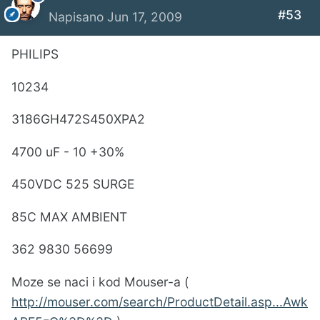
#53
Napisano
Jun 17, 2009
PHILIPS
10234
3186GH472S450XPA2
4700 uF - 10 +30%
450VDC 525 SURGE
85C MAX AMBIENT
362 9830 56699
Moze se naci i kod Mouser-a (
http://mouser.com/search/ProductDetail.asp...Awk