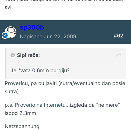
svi.
sp300b
#62
Napisano
Jun 22, 2009
Sipi reče:
Jel 'vata 0.6mm burgiju?
Provericu, pa cu javiti (sutra/eventualno dan posle
sutra)
p.s.
Proverio na Internetu
...izgleda da "ne mere"
ispod 2.3mm
Netzspannung