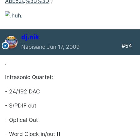
ABE5zQ%3D%3D
)
dj.nik
#54
Napisano
Jun 17, 2009
.
Infrasonic Quartet:
- 24/192 DAC
- S/PDIF out
- Optical Out
- Word Clock in/out
!!