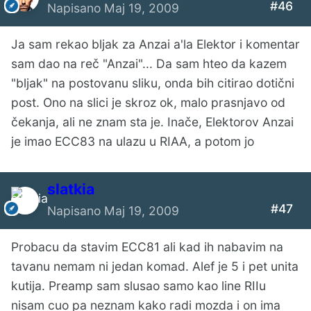
#46
Napisano
Maj 19, 2009
Ja sam rekao bljak za Anzai a'la Elektor i komentar
sam dao na reč "Anzai"... Da sam hteo da kazem
"bljak" na postovanu sliku, onda bih citirao dotični
post. Ono na slici je skroz ok, malo prasnjavo od
čekanja, ali ne znam sta je. Inače, Elektorov Anzai
je imao ECC83 na ulazu u RIAA, a potom jo
slatkia
#47
Napisano
Maj 19, 2009
Probacu da stavim ECC81 ali kad ih nabavim na
tavanu nemam ni jedan komad. Alef je 5 i pet unita
kutija. Preamp sam slusao samo kao line RIIu
nisam cuo pa neznam kako radi mozda i on ima