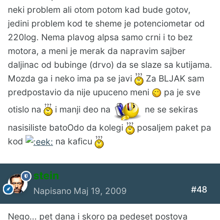
neki problem ali otom potom kad bude gotov,
jedini problem kod te sheme je potenciometar od
220log. Nema plavog alpsa samo crni i to bez
motora, a meni je merak da napravim sajber
daljinac od bubinge (drvo) da se slaze sa kutijama.
Mozda ga i neko ima pa se javi
Za BLJAK sam
predpostavio da nije upuceno meni
pa je sve
otislo na
i manji deo na
ne se sekiras
nasisiliste batoOdo da kolegi
posaljem paket pa
kod
na kaficu
stein
#48
Napisano
Maj 19, 2009
Nego... pet dana i skoro pa pedeset postova