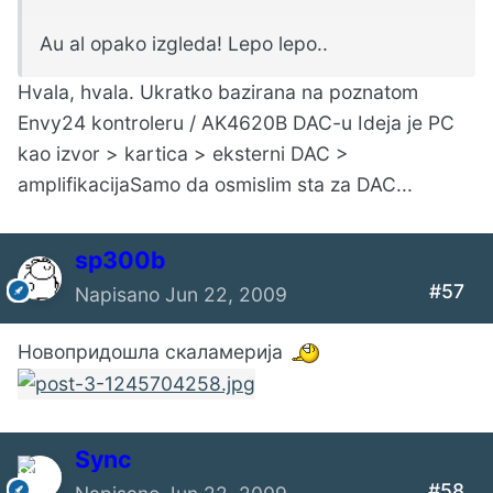
Au al opako izgleda! Lepo lepo..
Hvala, hvala. Ukratko bazirana na poznatom
Envy24 kontroleru / AK4620B DAC-u Ideja je PC
kao izvor > kartica > eksterni DAC >
amplifikacijaSamo da osmislim sta za DAC...
sp300b
#57
Napisano
Jun 22, 2009
Новопридошлa скаламеријa
Sync
#58