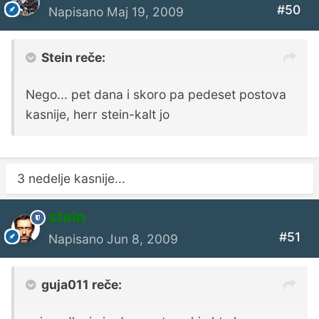
#50
Napisano
Maj 19, 2009
Stein reče:
Nego... pet dana i skoro pa pedeset postova
kasnije, herr stein-kalt jo
3 nedelje kasnije...
stein
#51
Napisano
Jun 8, 2009
guja011 reče: