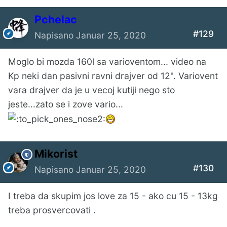
Pchelac
#129
Napisano
Januar 25, 2020
Moglo bi mozda 160l sa varioventom... video na
Kp neki dan pasivni ravni drajver od 12". Variovent
vara drajver da je u vecoj kutiji nego sto
jeste...zato se i zove vario...
Mikorist
#130
Napisano
Januar 25, 2020
I treba da skupim jos love za 15 - ako cu 15 - 13kg
treba prosvercovati .