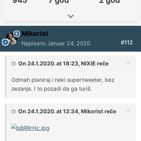
945
7 god
2 god
Mikorist
#112
Napisano
Januar 24, 2020
On 24.1.2020. at 18:23,
NIXIE
reče
Odmah planiraj i neki supertweeter, bez
zezanja. I to pozadi da ga turiš.
On 24.1.2020. at 12:34,
Mikorist
reče