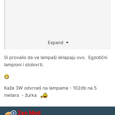
Expand
Si provalio da ve lampaši sklapaju ovo. Egzotični
lampioni i stolovrti.
Kaže 3W odvrneš na lampama - 102db na 5
metara - žurka
Zen Mod