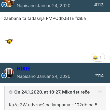
#113
Napisano
Januar 24, 2020
zaebana ta tadasnja PMPOdbJBTE fizika
1
NIXIE
#114
Napisano
Januar 24, 2020
On 24.1.2020. at 18:27,
Mikorist
reče
Kaže 3W odvrneš na lampama - 102db na 5