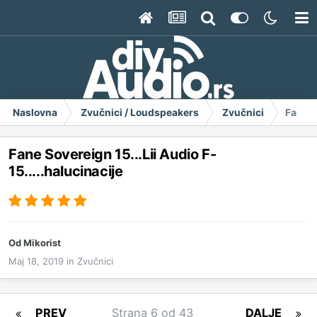
Naslovna
Zvučnici / Loudspeakers
Zvučnici
Fane S
Fane Sovereign 15...Lii Audio F-
15.....halucinacije
Od
Mikorist
Maj 18, 2019
in
Zvučnici
PREV
Strana 6 od 43
DALJE