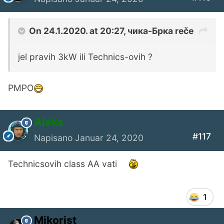
On 24.1.2020. at 20:27,
чика-Брка
reče
jel pravih 3kW ili Technics-ovih ?
PMPO
Aleks
#117
Napisano
Januar 24, 2020
Technicsovih class AA vati
1
Mikorist