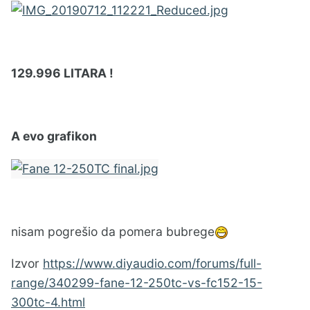
129.996 LITARA !
A evo grafikon
nisam pogrešio da pomera bubrege
Izvor
https://www.diyaudio.com/forums/full-
range/340299-fane-12-250tc-vs-fc152-15-
300tc-4.html