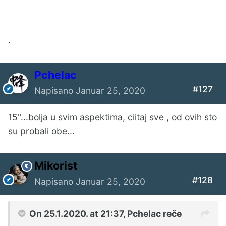
.
Pchelac
#127
Napisano
Januar 25, 2020
15"...bolja u svim aspektima, ciitaj sve , od ovih sto
su probali obe...
Mikorist
#128
Napisano
Januar 25, 2020
On 25.1.2020. at 21:37,
Pchelac
reče