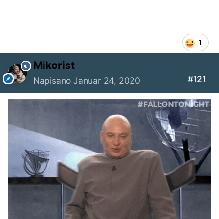
1
Mikorist
#121
Napisano
Januar 24, 2020