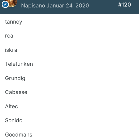
#120
Napisano
Januar 24, 2020
tannoy
rca
iskra
Telefunken
Grundig
Cabasse
Altec
Sonido
Goodmans