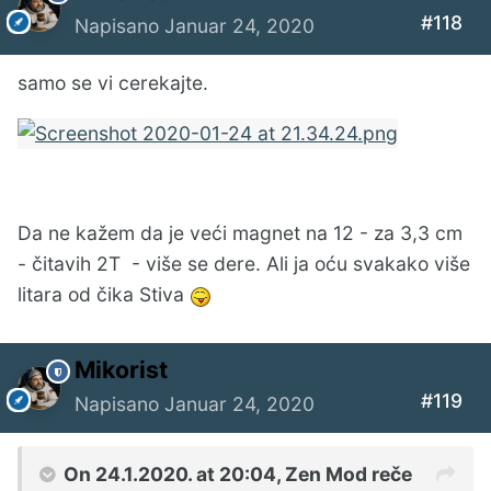
#118
Napisano
Januar 24, 2020
samo se vi cerekajte.
Da ne kažem da je veći magnet na 12 - za 3,3 cm
- čitavih 2T - više se dere. Ali ja oću svakako više
litara od čika Stiva
Mikorist
#119
Napisano
Januar 24, 2020
On 24.1.2020. at 20:04,
Zen Mod
reče