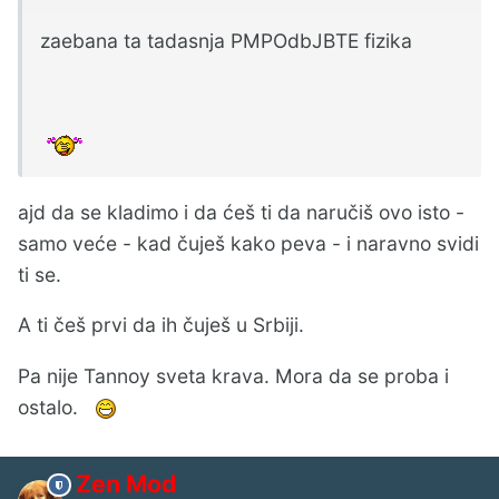
zaebana ta tadasnja PMPOdbJBTE fizika
ajd da se kladimo i da ćeš ti da naručiš ovo isto -
samo veće - kad čuješ kako peva - i naravno svidi
ti se.
A ti češ prvi da ih čuješ u Srbiji.
Pa nije Tannoy sveta krava. Mora da se proba i
ostalo.
Zen Mod