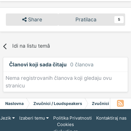
Share
Pratilaca
5
Idi na listu temâ
Članovi koji sada čitaju
0 članova
Nema registrovanih članova koji gledaju ovu
stranicu
Naslovna
Zvučnici / Loudspeakers
Zvučnici
Fane S
Jezik
Izaberi temu
Politika Privatnosti
Kontaktiraj nas
Cookies