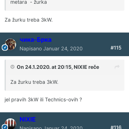
metara - žurka
Za žurku treba 3kW.
чика-Брка
#115
Napisano
Januar 24, 2020
On 24.1.2020. at 20:15,
NIXIE
reče
Za žurku treba 3kW.
jel pravih 3kW ili Technics-ovih ?
NIXIE
#116
Napisano
Januar 24, 2020