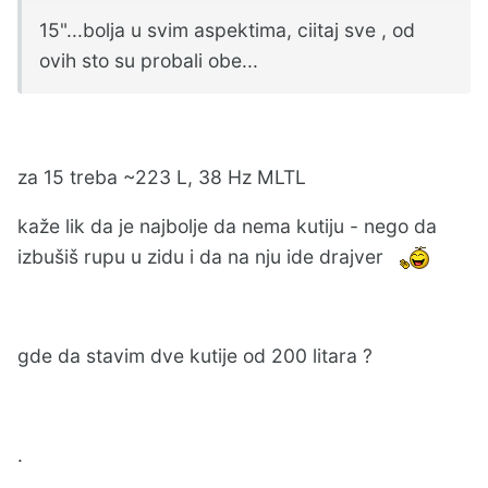
15"...bolja u svim aspektima, ciitaj sve , od
ovih sto su probali obe...
za 15 treba ~223 L, 38 Hz MLTL
kaže lik da je najbolje da nema kutiju - nego da
izbušiš rupu u zidu i da na nju ide drajver
gde da stavim dve kutije od 200 litara ?
.