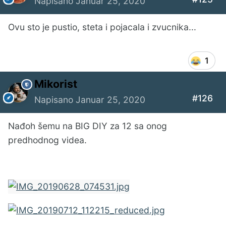
Napisano
Januar 25, 2020
Ovu sto je pustio, steta i pojacala i zvucnika...
1
Mikorist
#126
Napisano
Januar 25, 2020
Nađoh šemu na BIG DIY za 12 sa onog
predhodnog videa.