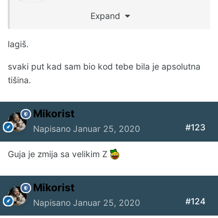
Grundig
Expand
Cabasse
lagiš.
Altec
svaki put kad sam bio kod tebe bila je apsolutna
Sonido
tišina.
Goodmans
Mikorist
Panasonic
#123
Napisano
Januar 25, 2020
Bose
Guja je zmija sa velikim Z
Fostex
Foster
Mikorist
#124
Seas
Napisano
Januar 25, 2020