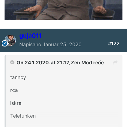
guja011
#122
Napisano
Januar 25, 2020
On 24.1.2020. at 21:17,
Zen Mod
reče
tannoy
rca
iskra
Telefunken