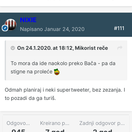
NIXIE
#111
Napisano
Januar 24, 2020
On 24.1.2020. at 18:12,
Mikorist
reče
To
mora da ide naokolo preko Bača - pa da
stigne na proleće
Odmah planiraj i neki supertweeter, bez zezanja. I
to pozadi da ga turiš.
Odgovora
Kreirano pre
Zadnji odgovor pre