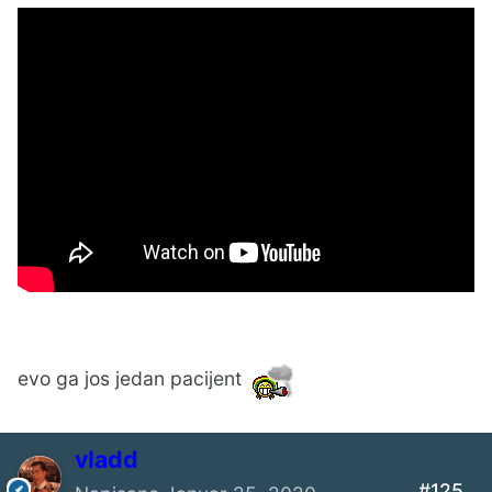
Pioneer
to je sto imam od zvucnika sto vredi pomenuti
....... i onda ispada da ja pricam samo o tann
evo ga jos jedan pacijent
vladd
#125