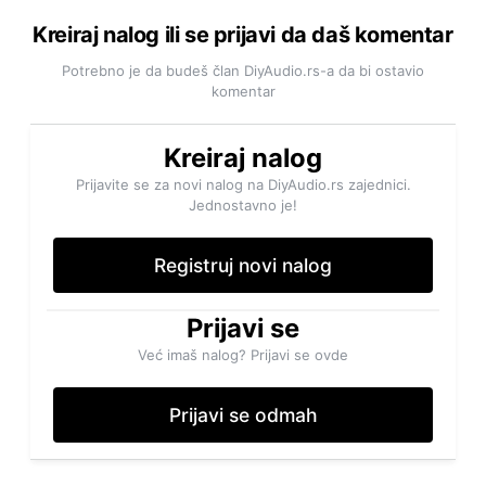
Kreiraj nalog ili se prijavi da daš komentar
Potrebno je da budeš član DiyAudio.rs-a da bi ostavio
komentar
Kreiraj nalog
Prijavite se za novi nalog na DiyAudio.rs zajednici.
Jednostavno je!
Registruj novi nalog
Prijavi se
Već imaš nalog? Prijavi se ovde
Prijavi se odmah