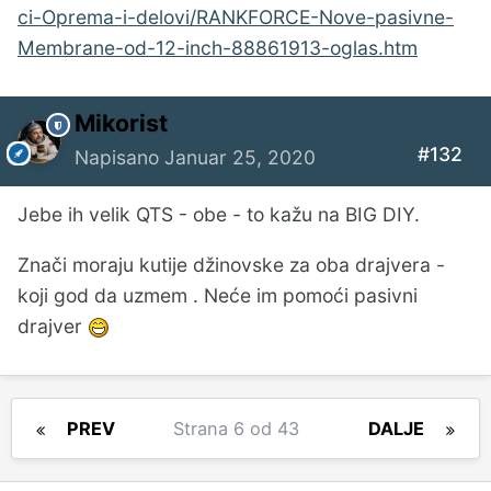
ci-Oprema-i-delovi/RANKFORCE-Nove-pasivne-
Membrane-od-12-inch-88861913-oglas.htm
Mikorist
#132
Napisano
Januar 25, 2020
Jebe ih velik QTS - obe - to kažu na BIG DIY.
Znači moraju kutije džinovske za oba drajvera -
koji god da uzmem . Neće im pomoći pasivni
drajver
PREV
Strana 6 od 43
DALJE