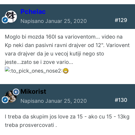
Pchelac
#129
Napisano
Januar 25, 2020
Moglo bi mozda 160l sa varioventom... video na
Kp neki dan pasivni ravni drajver od 12". Variovent
vara drajver da je u vecoj kutiji nego sto
jeste...zato se i zove vario...
Mikorist
#130
Napisano
Januar 25, 2020
I treba da skupim jos love za 15 - ako cu 15 - 13kg
treba prosvercovati .