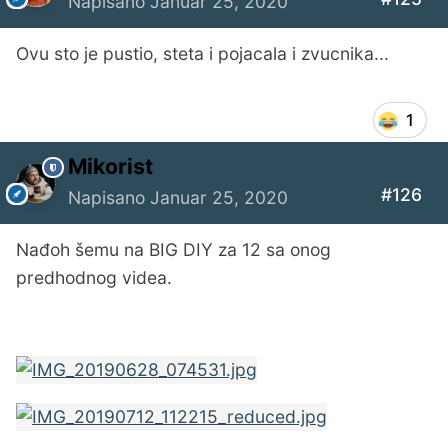
Napisano
Januar 25, 2020
Ovu sto je pustio, steta i pojacala i zvucnika...
1
Mikorist
#126
Napisano
Januar 25, 2020
Nađoh šemu na BIG DIY za 12 sa onog
predhodnog videa.