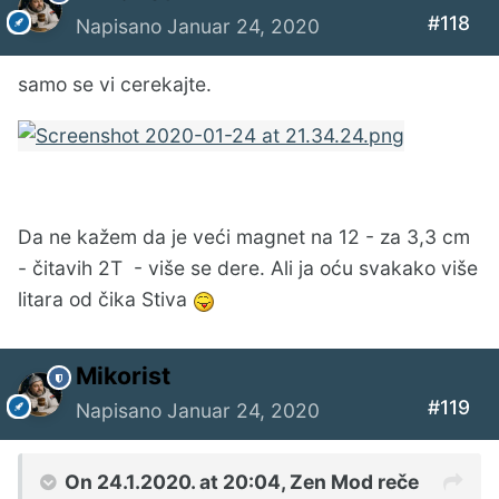
#118
Napisano
Januar 24, 2020
samo se vi cerekajte.
Da ne kažem da je veći magnet na 12 - za 3,3 cm
- čitavih 2T - više se dere. Ali ja oću svakako više
litara od čika Stiva
Mikorist
#119
Napisano
Januar 24, 2020
On 24.1.2020. at 20:04,
Zen Mod
reče