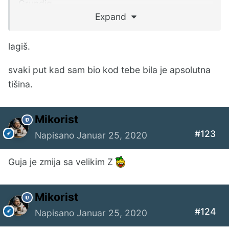
Grundig
Expand
Cabasse
lagiš.
Altec
svaki put kad sam bio kod tebe bila je apsolutna
Sonido
tišina.
Goodmans
Mikorist
Panasonic
#123
Napisano
Januar 25, 2020
Bose
Guja je zmija sa velikim Z
Fostex
Foster
Mikorist
#124
Seas
Napisano
Januar 25, 2020