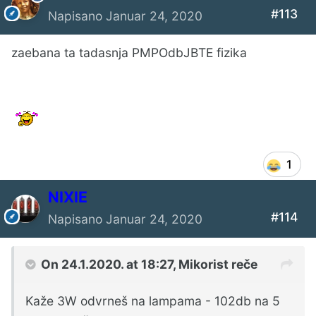
#113
Napisano
Januar 24, 2020
zaebana ta tadasnja PMPOdbJBTE fizika
1
NIXIE
#114
Napisano
Januar 24, 2020
On 24.1.2020. at 18:27,
Mikorist
reče
Kaže 3W odvrneš na lampama - 102db na 5