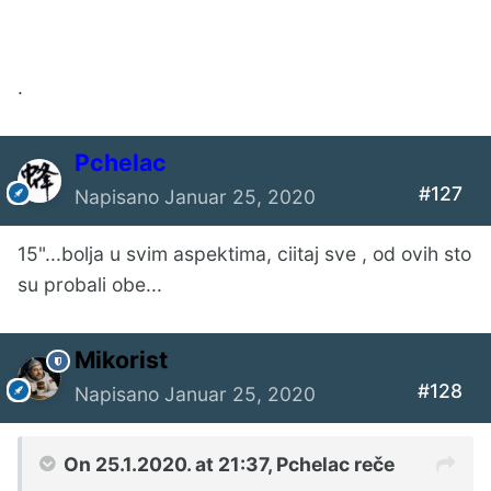
.
Pchelac
#127
Napisano
Januar 25, 2020
15"...bolja u svim aspektima, ciitaj sve , od ovih sto
su probali obe...
Mikorist
#128
Napisano
Januar 25, 2020
On 25.1.2020. at 21:37,
Pchelac
reče