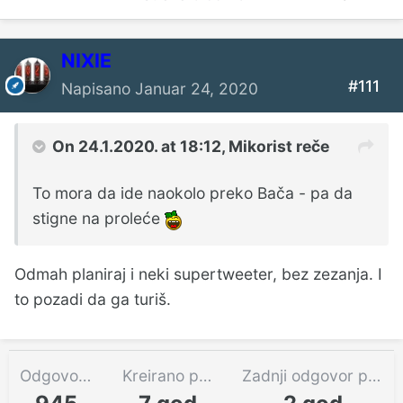
NIXIE
#111
Napisano
Januar 24, 2020
On 24.1.2020. at 18:12,
Mikorist
reče
To
mora da ide naokolo preko Bača - pa da
stigne na proleće
Odmah planiraj i neki supertweeter, bez zezanja. I
to pozadi da ga turiš.
Odgovora
Kreirano pre
Zadnji odgovor pre