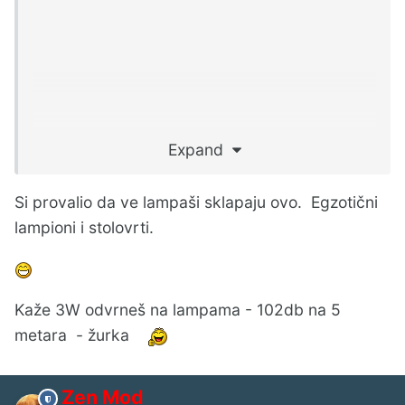
Expand
Si provalio da ve lampaši sklapaju ovo. Egzotični
lampioni i stolovrti.
Kaže 3W odvrneš na lampama - 102db na 5
metara - žurka
Zen Mod