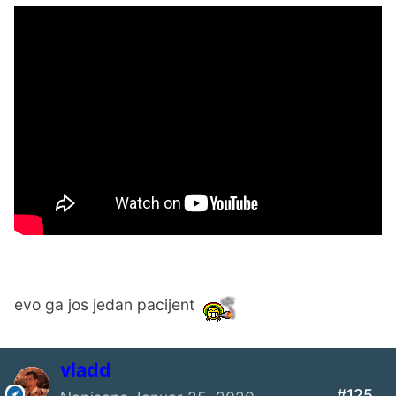
Pioneer
to je sto imam od zvucnika sto vredi pomenuti
....... i onda ispada da ja pricam samo o tann
evo ga jos jedan pacijent
vladd
#125