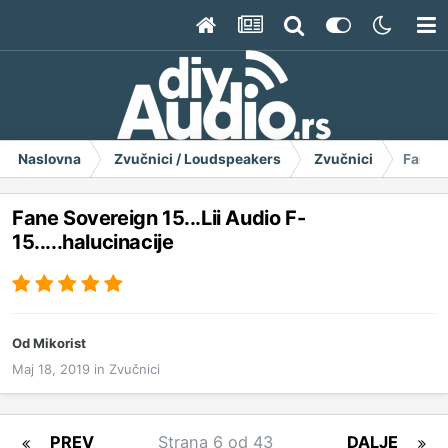
Naslovna
Zvučnici / Loudspeakers
Zvučnici
Fane S
Fane Sovereign 15...Lii Audio F-
15.....halucinacije
Od
Mikorist
Maj 18, 2019
in
Zvučnici
PREV
Strana 6 od 43
DALJE