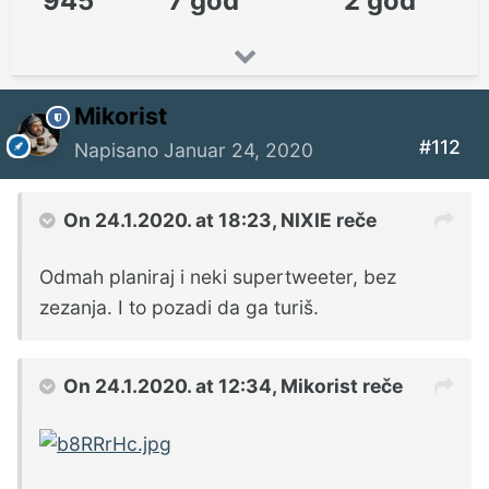
945
7 god
2 god
Mikorist
#112
Napisano
Januar 24, 2020
On 24.1.2020. at 18:23,
NIXIE
reče
Odmah planiraj i neki supertweeter, bez
zezanja. I to pozadi da ga turiš.
On 24.1.2020. at 12:34,
Mikorist
reče