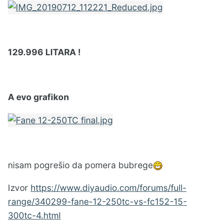
129.996 LITARA !
A evo grafikon
nisam pogrešio da pomera bubrege
Izvor
https://www.diyaudio.com/forums/full-
range/340299-fane-12-250tc-vs-fc152-15-
300tc-4.html