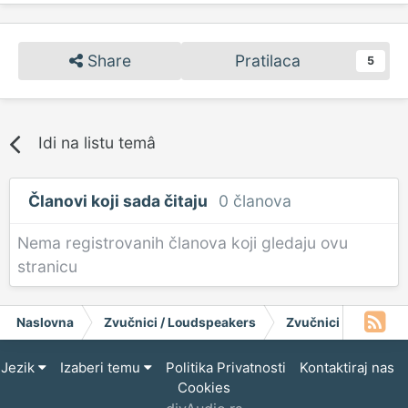
Share
Pratilaca
5
Idi na listu temâ
Članovi koji sada čitaju
0 članova
Nema registrovanih članova koji gledaju ovu
stranicu
Naslovna
Zvučnici / Loudspeakers
Zvučnici
Fane S
Jezik
Izaberi temu
Politika Privatnosti
Kontaktiraj nas
Cookies