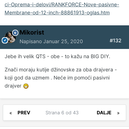
ci-Oprema-i-delovi/RANKFORCE-Nove-pasivne-
Membrane-od-12-inch-88861913-oglas.htm
Mikorist
#132
Napisano
Januar 25, 2020
Jebe ih velik QTS - obe - to kažu na BIG DIY.
Znači moraju kutije džinovske za oba drajvera -
koji god da uzmem . Neće im pomoći pasivni
drajver
PREV
Strana 6 od 43
DALJE