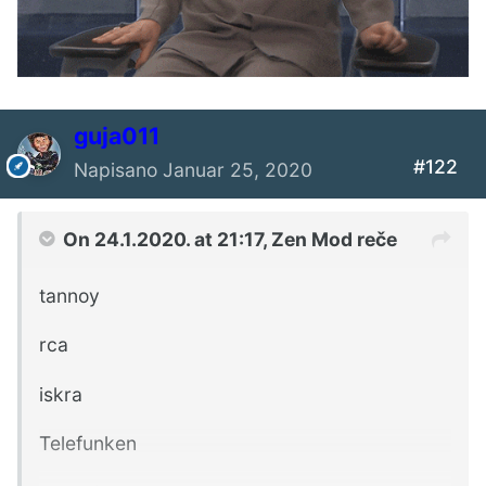
guja011
#122
Napisano
Januar 25, 2020
On 24.1.2020. at 21:17,
Zen Mod
reče
tannoy
rca
iskra
Telefunken