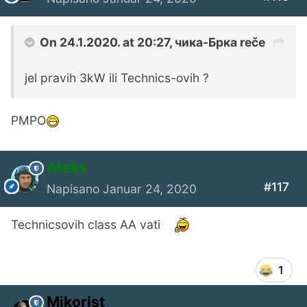
On 24.1.2020. at 20:27,
чика-Брка
reče
jel pravih 3kW ili Technics-ovih ?
PMPO
Aleks
#117
Napisano
Januar 24, 2020
Technicsovih class AA vati
1
Mikorist