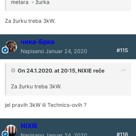
metara - žurka
Za žurku treba 3kW.
чика-Брка
#115
Napisano
Januar 24, 2020
On 24.1.2020. at 20:15,
NIXIE
reče
Za žurku treba 3kW.
jel pravih 3kW ili Technics-ovih ?
NIXIE
#116
Napisano
Januar 24, 2020