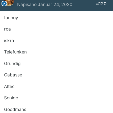
#120
Napisano
Januar 24, 2020
tannoy
rca
iskra
Telefunken
Grundig
Cabasse
Altec
Sonido
Goodmans