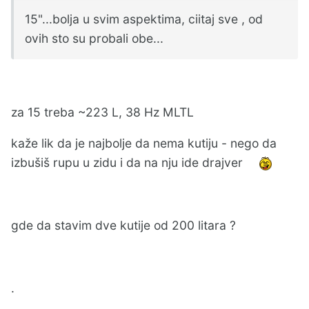
15"...bolja u svim aspektima, ciitaj sve , od
ovih sto su probali obe...
za 15 treba ~223 L, 38 Hz MLTL
kaže lik da je najbolje da nema kutiju - nego da
izbušiš rupu u zidu i da na nju ide drajver
gde da stavim dve kutije od 200 litara ?
.