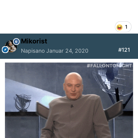
1
Mikorist
#121
Napisano
Januar 24, 2020