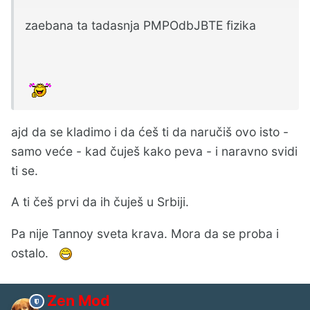
zaebana ta tadasnja PMPOdbJBTE fizika
ajd da se kladimo i da ćeš ti da naručiš ovo isto -
samo veće - kad čuješ kako peva - i naravno svidi
ti se.
A ti češ prvi da ih čuješ u Srbiji.
Pa nije Tannoy sveta krava. Mora da se proba i
ostalo.
Zen Mod