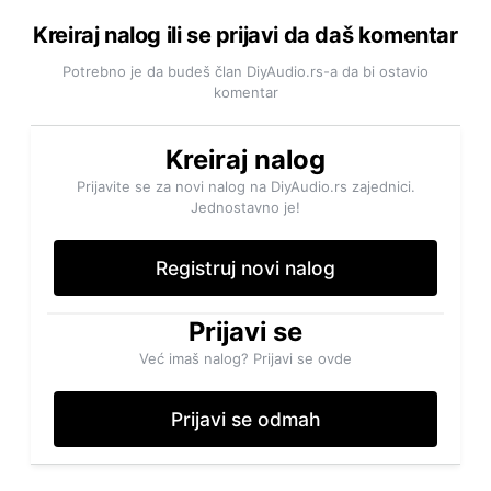
Kreiraj nalog ili se prijavi da daš komentar
Potrebno je da budeš član DiyAudio.rs-a da bi ostavio
komentar
Kreiraj nalog
Prijavite se za novi nalog na DiyAudio.rs zajednici.
Jednostavno je!
Registruj novi nalog
Prijavi se
Već imaš nalog? Prijavi se ovde
Prijavi se odmah