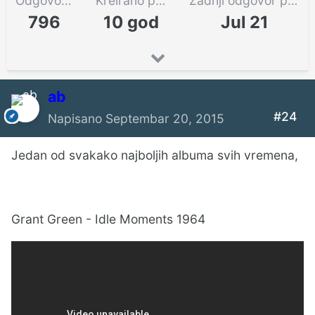
Odgovora
Kreirano pre
Zadnji odgovor pre
796
10 god
Jul 21
ab
#24
Napisano
Septembar 20, 2015
Jedan od svakako najboljih albuma svih vremena,
Grant Green - Idle Moments 1964