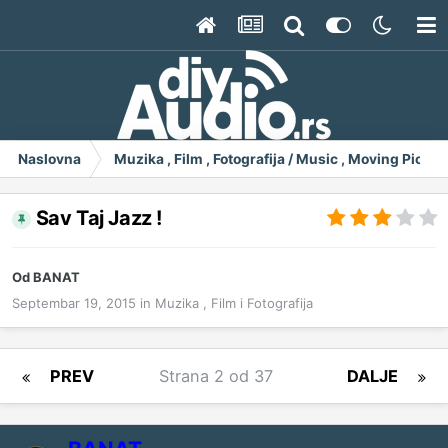
Naslovna
Muzika , Film , Fotografija / Music , Moving Pict
Sav Taj Jazz !
Od
BANAT
Septembar 19, 2015
in
Muzika , Film i Fotografija
PREV
Strana 2 od 37
DALJE