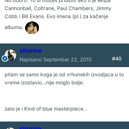
No dobro. To si možeš priuštiti ako ti je ekipa
Cannonball, Coltrane, Paul Chambers, Jimmy
Cobb i Bill Evans. Evo imena (pl.) za kačenje
albuma.
shonne
#40
Napisano
Septembar 22, 2015
pitam se samo koga je od vrhunskih izvodjaca u to
vreme izostavio...nije moglo bolje.
zato je i Kind of blue masterpiece...
shonne