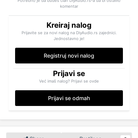
Potrebno je da budeš član DiyAudio.rs-a da bi ostavio
komentar
Kreiraj nalog
Prijavite se za novi nalog na DiyAudio.rs zajednici.
Jednostavno je!
Registruj novi nalog
Prijavi se
Već imaš nalog? Prijavi se ovde
Prijavi se odmah