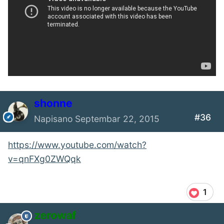
shonne
#36
Napisano
Septembar 22, 2015
https://www.youtube.com/watch?
v=qnFXg0ZWQqk
1
zerowaf