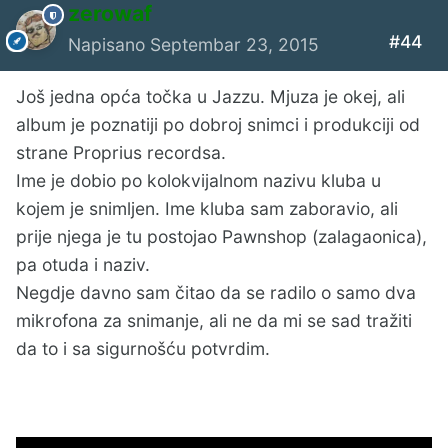
zerowaf
#44
Napisano
Septembar 23, 2015
Još jedna opća točka u Jazzu. Mjuza je okej, ali
album je poznatiji po dobroj snimci i produkciji od
strane Proprius recordsa.
Ime je dobio po kolokvijalnom nazivu kluba u
kojem je snimljen. Ime kluba sam zaboravio, ali
prije njega je tu postojao Pawnshop (zalagaonica),
pa otuda i naziv.
Negdje davno sam čitao da se radilo o samo dva
mikrofona za snimanje, ali ne da mi se sad tražiti
da to i sa sigurnošću potvrdim.