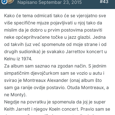
#43
Napisano
Septembar 23, 2015
Kako će tema odmicati tako će se vjerojatno sve
više specifične mjuze pojavljivati u njoj tako da
mislim da je dobro u prvim postovima postaviti
neke općeprihvaćene točke u jazz glazbi. Jedna
od takvih (uz već spomenute od moje strane i od
drugih sudionika) je svakako Jarrettov koncert u
Kelnu iz 1974.
Za album sam saznao na zgodan način. S jednim
simpatičnim djevojčurkom sam se vozio u autu i
svirao je Montreaux Alexander (onaj album što
sam ga ranije ovdje postavio. Otuda Montreaux, a
ne Monty).
Negdje na povratku je spomenula da joj je super
Keith Jarrett i njegov Koeln concert. Pravio sam se