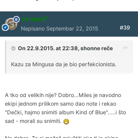
zerowaf
#39
Napisano
Septembar 22, 2015
On 22.9.2015. at 22:38, shonne reče
Kazu za Mingusa da je bio perfekcionista.
A tko od velikih nije? Dobro...Miles je navodno
ekipi jednom prilikom samo dao note i rekao
"Dečki, hajmo snimiti album Kind of Blue".....i što
sad - morali su snimiti.