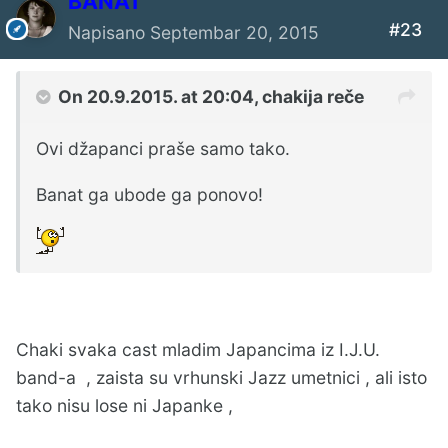
BANAT
#23
Napisano
Septembar 20, 2015
On 20.9.2015. at 20:04, chakija reče
Ovi džapanci praše samo tako.
Banat ga ubode ga ponovo!
Chaki svaka cast mladim Japancima iz I.J.U.
band-a , zaista su vrhunski Jazz umetnici , ali isto
tako nisu lose ni Japanke ,