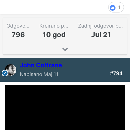
1
Odgovora
Kreirano pre
Zadnji odgovor pre
796
10 god
Jul 21
John Coltrane
#794
Napisano
Maj 11