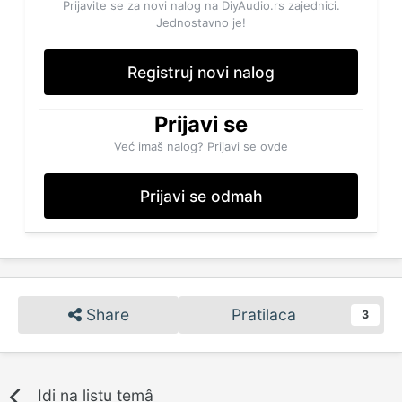
Prijavite se za novi nalog na DiyAudio.rs zajednici.
Jednostavno je!
Registruj novi nalog
Prijavi se
Već imaš nalog? Prijavi se ovde
Prijavi se odmah
Share
Pratilaca
3
Idi na listu temâ