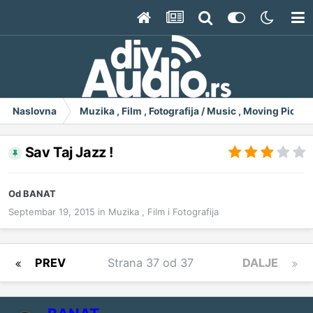
Naslovna
Muzika , Film , Fotografija / Music , Moving Pict
Sav Taj Jazz !
Od
BANAT
Septembar 19, 2015
in
Muzika , Film i Fotografija
PREV
Strana 37 od 37
DALJE