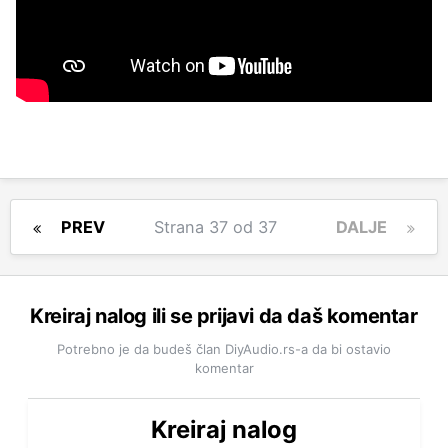
PREV
Strana 37 od 37
DALJE
Kreiraj nalog ili se prijavi da daš komentar
Potrebno je da budeš član DiyAudio.rs-a da bi ostavio
komentar
Kreiraj nalog