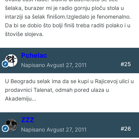
šelaka, burazer mi je radio gornju ploču stola u
intarziji sa šelak finišom.Izgledalo je fenomenalno.
Da bi se dobio što bolji finiš treba raditi polako i u
štoviše slojeva.
Pchelac
#25
Napisano
Avgust 27, 2011
U Beogradu selak ima da se kupi u Rajicevoj ulici u
prodavnici Talenat, odmah pored ulaza u
Akademiju...
ZZZ
#26
Napisano
Avgust 27, 2011