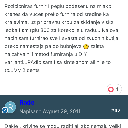
Pozicioniras furnir I peglu podesenu na mlako
krenes da vuces preko furnira od sredine ka
krajevima, uz pripravnu krpu za skidanje viska
lepka I smirglu 300 za korekcije u radu... Na ovaj
nacin sam furnirao sve I svasta od zvucnih kutija
preko namestaja pa do bubnjeva
zaista
najzahvalniji metod furniranja u DIY
varijanti...RAdio sam I sa sintelanom ali nije to
to...My 2 cents
1
Rade
#42
Napisano
Avgust 29, 2011
Dakle , krivine se mogu raditi ali ako nemaju veliki