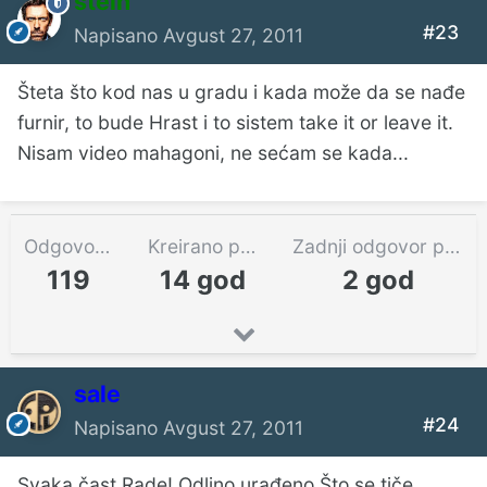
stein
#23
Napisano
Avgust 27, 2011
Šteta što kod nas u gradu i kada može da se nađe
furnir, to bude Hrast i to sistem take it or leave it.
Nisam video mahagoni, ne sećam se kada...
Odgovora
Kreirano pre
Zadnji odgovor pre
119
14 god
2 god
sale
#24
Napisano
Avgust 27, 2011
Svaka čast Rade! Odlino urađeno.Što se tiče