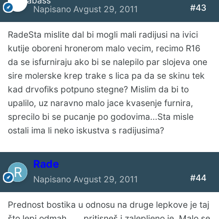
#43
Napisano
Avgust 29, 2011
RadeSta mislite dal bi mogli mali radijusi na ivici
kutije oboreni hronerom malo vecim, recimo R16
da se isfurniraju ako bi se nalepilo par slojeva one
sire molerske krep trake s lica pa da se skinu tek
kad drvofiks potpuno stegne? Mislim da bi to
upalilo, uz naravno malo jace kvasenje furnira,
sprecilo bi se pucanje po godovima...Sta misle
ostali ima li neko iskustva s radijusima?
Rade
#44
Napisano
Avgust 29, 2011
Prednost bostika u odnosu na druge lepkove je taj
što lepi odmah ......pritisneš i zalepljeno je .Malo se