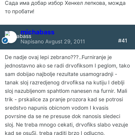
Сада има добар избор Хенкел лепкова, можда
то пробати!
michabass
#41
Napisano
Avgust 29, 2011
De nadje ovaj lepi zebrano???..Furniranje je
jednostavno ako se radi drvofiksom I peglom, tako
sam dobijao najbolje rezultate usamogradnji -
tanak sloj razredjenog drvofiksa na kutiju I deblji
sloj nazubljenom spahtlom nanesen na furnir. Mali
trik - prskalice za pranje prozora kad se potrosi
sredstvo napunis obicnom vodom I kvasis
povrsine da se ne presuse dok nanosis sledeci
sloj. Ne treba mnogo cekati, drvofiks slabo vezuje
kad se osuSi, treba raditi brzo I odlucno.