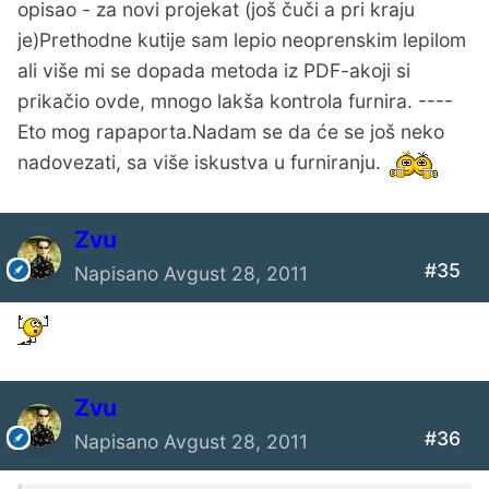
opisao - za novi projekat (još čuči a pri kraju
je)Prethodne kutije sam lepio neoprenskim lepilom
ali više mi se dopada metoda iz PDF-akoji si
prikačio ovde, mnogo lakša kontrola furnira. ----
Eto mog rapaporta.Nadam se da će se još neko
nadovezati, sa više iskustva u furniranju.
Zvu
#35
Napisano
Avgust 28, 2011
Zvu
#36
Napisano
Avgust 28, 2011