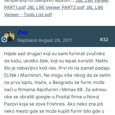
temperaturno osetljivim lepkom...
JBL L96 Veneer
PART1.pdf
JBL L96 Veneer PART2.pdf
JBL L96
Veneer - Tools List.pdf
Zvu
#32
Napisano
Avgust 28, 2011
Hajde sad drugari koji su sami furnirali zvučnike
da kažu, ukoliko žele, koji su lepak koristili. Nešto
što je nabavljivo kod nas. Prvi mi na pamet padaju
Dj.Nik i Machinori. Ne mogu više nikog da se setim
na prvu loptu. Inače, u Beogradu se furnir može
naći u firmama Alpofurniri i Mimax 88. Za adresu
obe se obratiti google-u.Postoji firma u Novoj
Pazovi koja se zove Frishreis. Ako neko zna još
neko mesto gde se može kupiti furnir bilo gde u