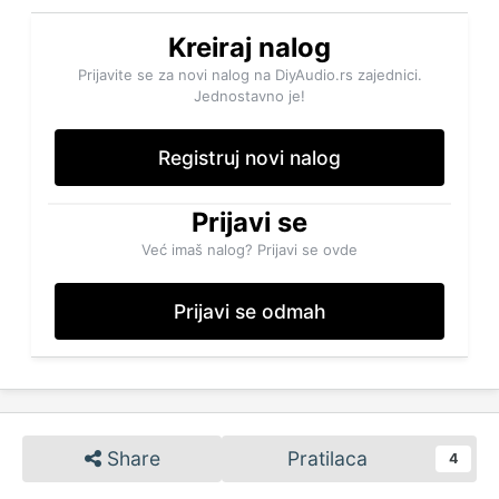
Kreiraj nalog
Prijavite se za novi nalog na DiyAudio.rs zajednici.
Jednostavno je!
Registruj novi nalog
Prijavi se
Već imaš nalog? Prijavi se ovde
Prijavi se odmah
Share
Pratilaca
4