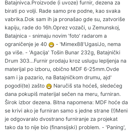
Batajnivca.Proizvode (i uvoze) furnir, dezena za
birati po volji. Rade samo pre podne, kao svaka
vabrika.Dok sam ih ja pronašao gde su, zatvoriše
kapiju, rade do 16h.Oprez vozači, u Zemunskoj,
Batajnica - snimaju novim 'foto' radarom a
ograničenje je 40
- 'Mimex88'UgasiJo, nema
ga više. - 'Agacija' Tošin Bunar 232g, Batajnički
Drum 303...Furnir prodaju kroz uslugu lepljenja na
materijal po izboru, obično MDF 6-25mm.Ovde
sam i ja pazario, na Batajničkom drumu, ajd'
pogodi(te) zašto
Naručiš sta hoćeš, sledećeg
dana pokupiš materijal sečen na meru, furniran.
Širok izbor dezena. Bitna napomena: MDF hoće da
se krivi ako je furniran samo s jedne strane (!)Meni
je odgovaralo dvostrano furniranje za projekat
tako da to nije bio (finansijski) problem. - 'Paning',