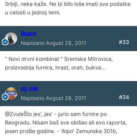
Srbiji, neka kaže. Ne bi bilo loše imati sve podatke
u celosti u jednoj temi.
Ikaro
#33
Napisano
Avgust 28, 2011
" Novi drvni kombinat " Sremska Mitrovica,
proizvodnja furnira, hrast, orah, bukva...
dj.nik
#34
Napisano
Avgust 28, 2011
@ZvuleŠto jes', jes' - jurio sam furnire po
Beogradu. Nisam baš sve obišao ali evo raporta,
jesen prošle godine. - 'Alpo' Zemunska 301b,