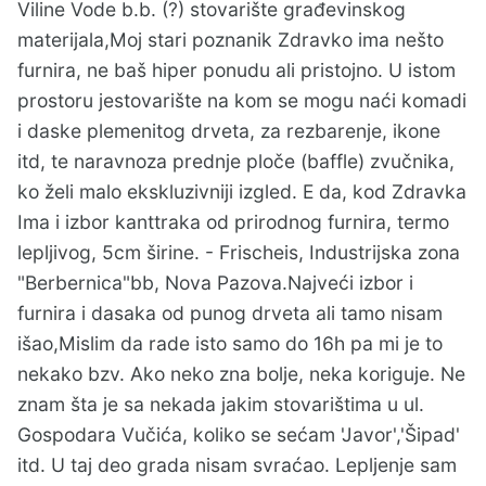
Viline Vode b.b. (?) stovarište građevinskog
materijala,Moj stari poznanik Zdravko ima nešto
furnira, ne baš hiper ponudu ali pristojno. U istom
prostoru jestovarište na kom se mogu naći komadi
i daske plemenitog drveta, za rezbarenje, ikone
itd, te naravnoza prednje ploče (baffle) zvučnika,
ko želi malo ekskluzivniji izgled. E da, kod Zdravka
Ima i izbor kanttraka od prirodnog furnira, termo
lepljivog, 5cm širine. - Frischeis, Industrijska zona
"Berbernica"bb, Nova Pazova.Najveći izbor i
furnira i dasaka od punog drveta ali tamo nisam
išao,Mislim da rade isto samo do 16h pa mi je to
nekako bzv. Ako neko zna bolje, neka koriguje. Ne
znam šta je sa nekada jakim stovarištima u ul.
Gospodara Vučića, koliko se sećam 'Javor','Šipad'
itd. U taj deo grada nisam svraćao. Lepljenje sam