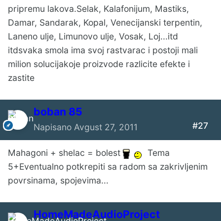
pripremu lakova.Selak, Kalafonijum, Mastiks,
Damar, Sandarak, Kopal, Venecijanski terpentin,
Laneno ulje, Limunovo ulje, Vosak, Loj...itd
itdsvaka smola ima svoj rastvarac i postoji mali
milion solucijakoje proizvode razlicite efekte i
zastite
boban 85
#27
Napisano
Avgust 27, 2011
Mahagoni + shelac = bolest
Tema
5+Eventualno potkrepiti sa radom sa zakrivljenim
povrsinama, spojevima...
HomeMadeAudioProject