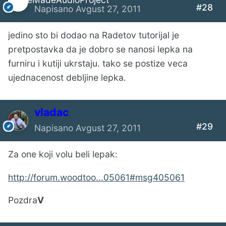
#28
Napisano
Avgust 27, 2011
jedino sto bi dodao na Radetov tutorijal je
pretpostavka da je dobro se nanosi lepka na
furniru i kutiji ukrstaju. tako se postize veca
ujednacenost debljine lepka.
vladac
#29
Napisano
Avgust 27, 2011
Za one koji volu beli lepak:
http://forum.woodtoo...05061#msg405061
Pozdra
V