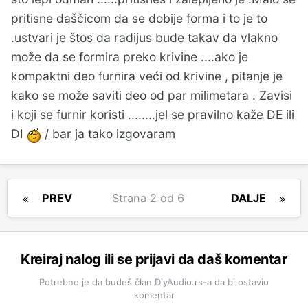
pritisne daščicom da se dobije forma i to je to
.ustvari je štos da radijus bude takav da vlakno
može da se formira preko krivine ....ako je
kompaktni deo furnira veći od krivine , pitanje je
kako se može saviti deo od par milimetara . Zavisi
i koji se furnir koristi ........jel se pravilno kaže DE ili
DI
/ bar ja tako izgovaram
PREV
Strana 2 od 6
DALJE
Kreiraj nalog ili se prijavi da daš komentar
Potrebno je da budeš član DiyAudio.rs-a da bi ostavio
komentar