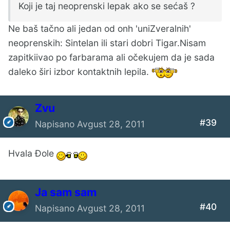
Koji je taj neoprenski lepak ako se sećaš ?
Ne baš tačno ali jedan od onh 'uniZveralnih'
neoprenskih: Sintelan ili stari dobri Tigar.Nisam
zapitkiivao po farbarama ali očekujem da je sada
daleko širi izbor kontaktnih lepila.
Zvu
#39
Napisano
Avgust 28, 2011
Hvala Đole
Ја sam sam
#40
Napisano
Avgust 28, 2011