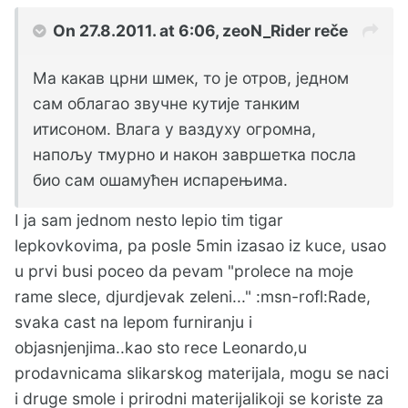
On 27.8.2011. at 6:06, zeoN_Rider reče
Ма какав црни шмек, то је отров, једном
сам облагао звучне кутије танким
итисоном. Влага у ваздуху огромна,
напољу тмурно и након завршетка посла
био сам ошамућен испарењима.
I ja sam jednom nesto lepio tim tigar
lepkovkovima, pa posle 5min izasao iz kuce, usao
u prvi busi poceo da pevam "prolece na moje
rame slece, djurdjevak zeleni..." :msn-rofl:Rade,
svaka cast na lepom furniranju i
objasnjenjima..kao sto rece Leonardo,u
prodavnicama slikarskog materijala, mogu se naci
i druge smole i prirodni materijalikoji se koriste za