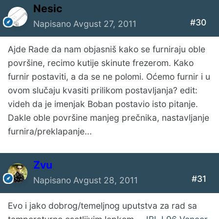
Nesic
#30
Napisano
Avgust 27, 2011
Ajde Rade da nam objasniš kako se furniraju oble
površine, recimo kutije skinute frezerom. Kako
furnir postaviti, a da se ne polomi. Oćemo furnir i u
ovom slučaju kvasiti prilikom postavljanja? edit:
videh da je imenjak Boban postavio isto pitanje.
Dakle oble površine manjeg prečnika, nastavljanje
furnira/preklapanje...
Zvu
#31
Napisano
Avgust 28, 2011
Evo i jako dobrog/temeljnog uputstva za rad sa