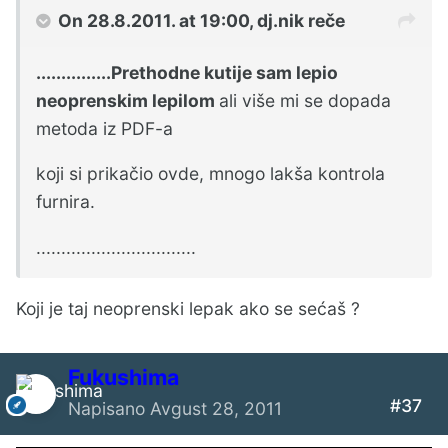
On 28.8.2011. at 19:00, dj.nik reče
...............Prethodne kutije sam lepio
neoprenskim lepilom
ali više mi se dopada
metoda iz PDF-a
koji si prikačio ovde, mnogo lakša kontrola
furnira.
................................
Koji je taj neoprenski lepak ako se sećaš ?
Fukushima
#37
Napisano
Avgust 28, 2011