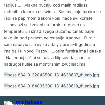
radijus ......vlakna pucaju kod malih radijusa
rađenih u kućnim uslovima . Sastavljanje furnira se
radi sa papirnom trakom koju inače svi koriste
.....navlaži se i zalepi na furnir , otporno na
temperaturu i iznad svega izuzetno tanak papir
tako da pod presom ne ostavlja tragove . Furnir
sam nabavio u Trevisu / Italy / pre 5-6 godina a
ima ga i u Novoj Pazovi .....osim furnira ima i daske
. Na jednoj sličici se nalazi filipsov daljinac , a
nadrugoj kutije sa montiranim zvučnjacima
michabass