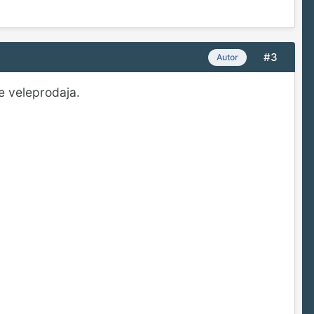
#3
Autor
e veleprodaja.