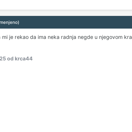
zmenjeno)
e da mi je rekao da ima neka radnja negde u njegovom kr
025
od krca44