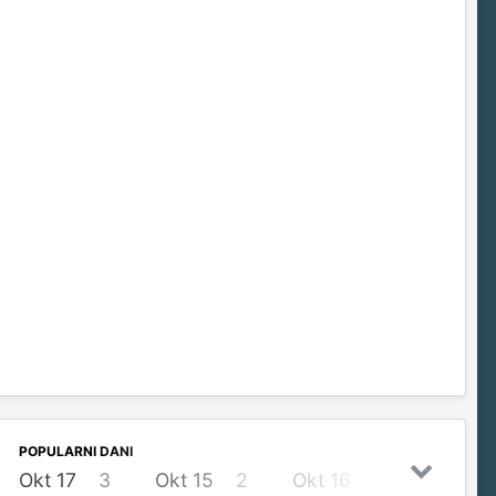
POPULARNI DANI
Okt 17
3
Okt 15
2
Okt 16
2
Okt 14