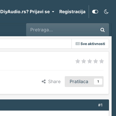
 DiyAudio.rs? Prijavi se
Registracija
Sve aktivnosti
Share
Pratilaca
1
#1