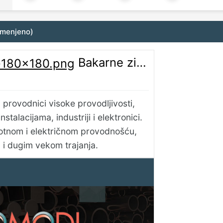
zmenjeno)
Bakarne zice - Elektroleum
 provodnici visoke provodljivosti,
nstalacijama, industriji i elektronici.
lotnom i električnom provodnošću,
 i dugim vekom trajanja.