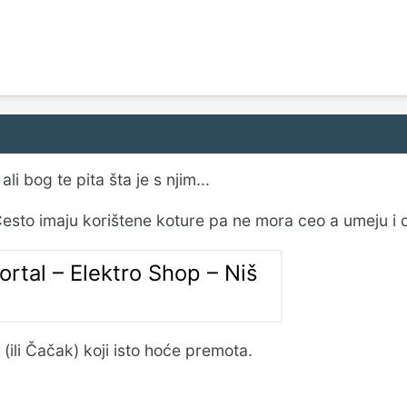
li bog te pita šta je s njim...
esto imaju korištene koture pa ne mora ceo a umeju i 
ortal – Elektro Shop – Niš
 (ili Čačak) koji isto hoće premota.