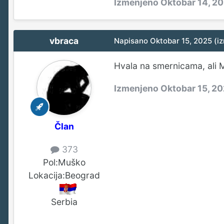
Izmenjeno
Oktobar 14, 2
vbraca
Napisano
Oktobar 15, 2025
(i
Hvala na smernicama, ali M
Izmenjeno
Oktobar 15, 2
Član
373
Pol:
Muško
Lokacija:
Beograd
Serbia