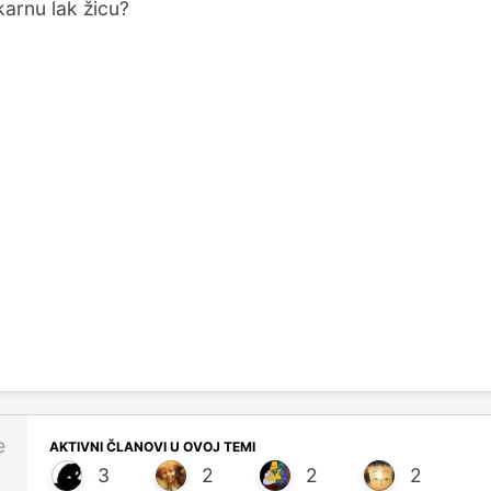
arnu lak žicu?
e
AKTIVNI ČLANOVI U OVOJ TEMI
3
2
2
2