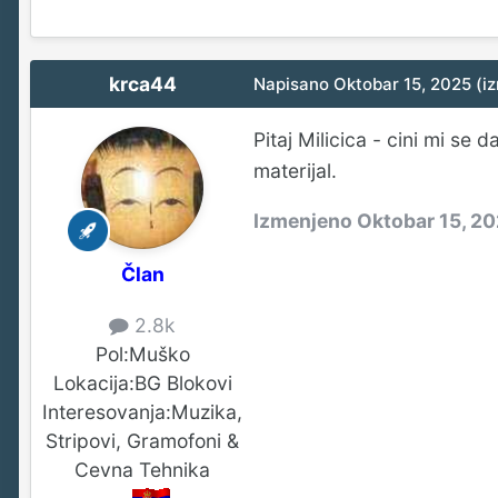
krca44
Napisano
Oktobar 15, 2025
(i
Pitaj Milicica - cini mi s
materijal.
Izmenjeno
Oktobar 15, 2
Član
2.8k
Pol:
Muško
Lokacija:
BG Blokovi
Interesovanja:
Muzika,
Stripovi, Gramofoni &
Cevna Tehnika