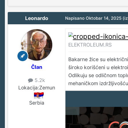
Leonardo
Napisano
Oktobar 14, 2025
(i
ELEKTROLEUM.RS
Bakarne žice su električni
Član
široko korišćeni u elektroi
Odlikuju se odličnom top
5.2k
mehaničkom izdržljivošću
Lokacija:
Zemun
Serbia