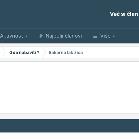
Već si član
Aktivnost
Najbolji članovi
Više
Gde nabaviti ?
Bakarna lak žica