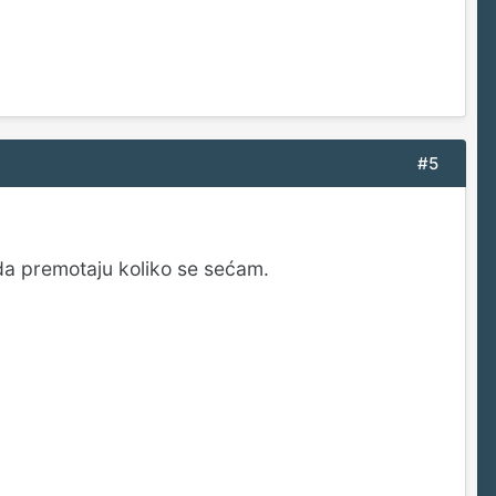
#5
da premotaju koliko se sećam.