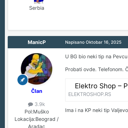
Serbia
ManicP
Napisano
Oktobar 16, 2025
U BG bio neki tip na Pevcu a
Probati ovde. Telefonom. Č
Elektro Shop – P
Član
ELEKTROSHOP.RS
3.9k
Ima i na KP neki tip Valjevo
Pol:
Muško
Lokacija:
Beograd /
Aradac