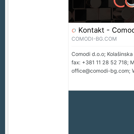
Kontakt - Comodi
COMODI-BG.COM
Comodi d.o.o; Kolašinska u
fax: +381 11 28 52 718; 
office@comodi-bg.com
;