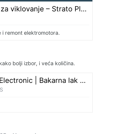
 – Strato Plus | Fiting za vodovod i grejanje
 i remont elektromotora.
ko bolji izbor, i veća količina.
ectronic | Bakarna lak žica
S