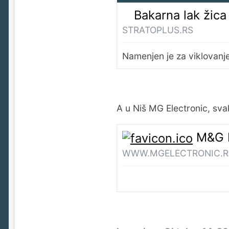
Bakarna lak žica za viklovanje
STRATOPLUS.RS
Namenjen je za viklovanje
A u Niš MG Electronic, svaka
M&G El
WWW.MGELECTRONIC.R