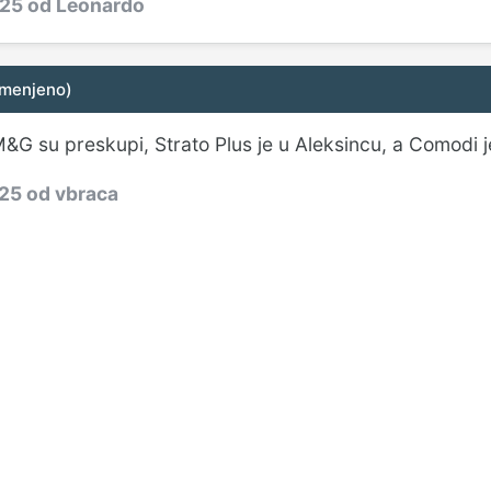
025
od Leonardo
zmenjeno)
&G su preskupi, Strato Plus je u Aleksincu, a Comodi j
025
od vbraca