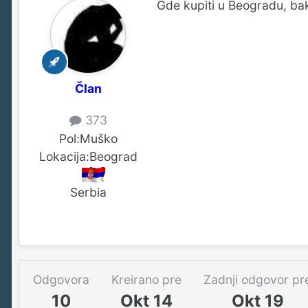
Gde kupiti u Beogradu, bak
Član
373
Pol:
Muško
Lokacija:
Beograd
Serbia
Odgovora
Kreirano pre
Zadnji odgovor pr
10
Okt 14
Okt 19