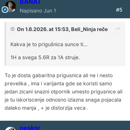
BANAT
#5
Napisano
Jun 1
On 1.6.2026. at 15:53,
Beli_Ninja
reče
Kakva je to prigušnica sunce ti...
1H a svega 5.6R za 1A struje.
To je dosta gabaritna prigusnica ali ne i nesto
prevelika , ima i varijanta gde se koristi samo
jedan zicani snazni otpornik umesto prigusnice ali
je tu iskoriscenje odnosno izlazna snaga pojacala
daleko manja , + je distorzija veca .
neskor