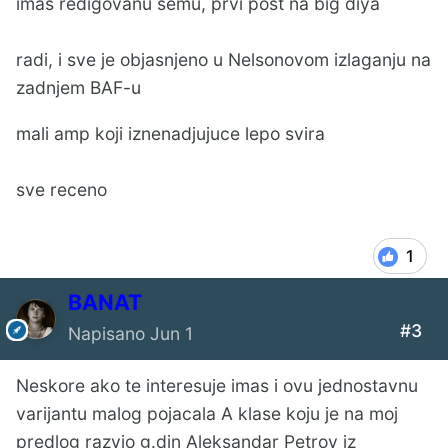
imas redigovanu semu, prvi post na big diya
radi, i sve je objasnjeno u Nelsonovom izlaganju na
zadnjem BAF-u
mali amp koji iznenadjujuce lepo svira
sve receno
1
BANAT
#3
Napisano
Jun 1
Neskore ako te interesuje imas i ovu jednostavnu
varijantu malog pojacala A klase koju je na moj
predlog razvio g.din Aleksandar Petrov iz