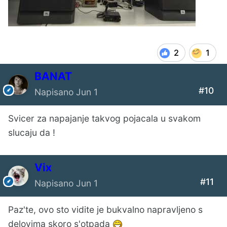
2
1
BANAT
#10
Napisano
Jun 1
Svicer za napajanje takvog pojacala u svakom
slucaju da !
Vix
#11
Napisano
Jun 1
Paz'te, ovo sto vidite je bukvalno napravljeno s
delovima skoro s'otpada