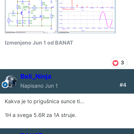
Izmenjeno
Jun 1
od BANAT
3
Beli_Ninja
#4
Napisano
Jun 1
Kakva je to prigušnica sunce ti...
1H a svega 5.6R za 1A struje.