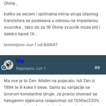
Ohma ,
koliko se secam i optimalna mirna struja izlaznog
tranzistora se podesava u odnosu na impedansu
zvucnika , tako da za 16 Ohma zvucnik moze biti i
daleko ispod 1A .
Izmenjeno
Jun 1
od BANAT
Vix
#9
Napisano
Jun 1
Ma sve je to Zen. Mislim na pojacalo. Isti Zen iz
1994 te ili koke li bese. Samo su varijacije sa
izvorom konstantne struje. Ja pravio onomad sa
halogenim sijalicama (stapicima) od 1500w/220V,