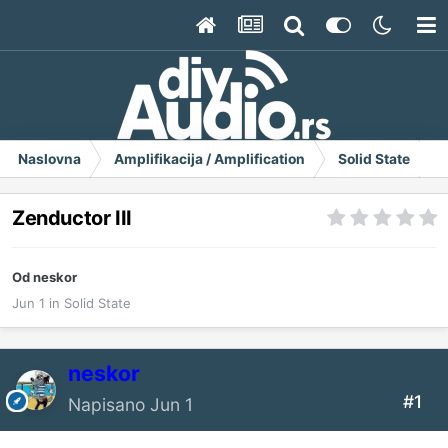
Naslovna
Amplifikacija / Amplification
Solid State
Z
Zenductor III
Od
neskor
Jun 1
in
Solid State
neskor
#1
Napisano
Jun 1