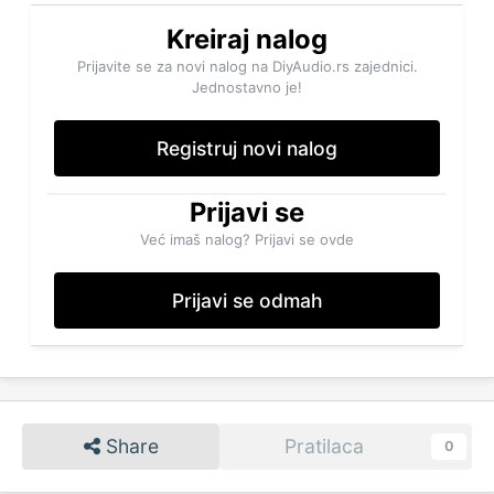
Kreiraj nalog
Prijavite se za novi nalog na DiyAudio.rs zajednici.
Jednostavno je!
Registruj novi nalog
Prijavi se
Već imaš nalog? Prijavi se ovde
Prijavi se odmah
Share
Pratilaca
0