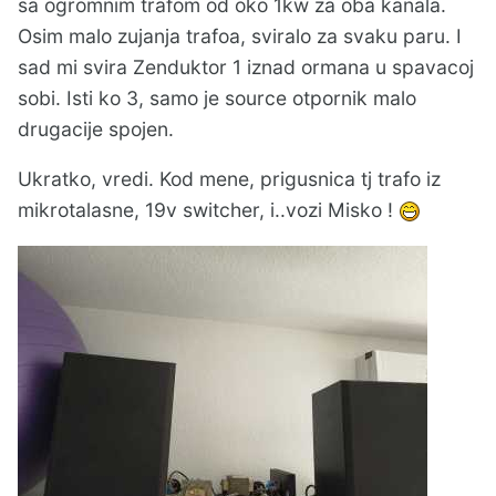
sa ogromnim trafom od oko 1kw za oba kanala.
Osim malo zujanja trafoa, sviralo za svaku paru. I
sad mi svira Zenduktor 1 iznad ormana u spavacoj
sobi. Isti ko 3, samo je source otpornik malo
drugacije spojen.
Ukratko, vredi. Kod mene, prigusnica tj trafo iz
mikrotalasne, 19v switcher, i..vozi Misko !