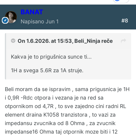
BANAT
#8
Napisano
Jun 1
On 1.6.2026. at 15:53,
Beli_Ninja
reče
Kakva je to prigušnica sunce ti...
1H a svega 5.6R za 1A struje.
Beli moram da se ispravim , sama prigusnica je 1H
i 0,9R -Rdc otpora i vezana je na red sa
otpornikom od 4,7R , to sve zajedno cini radni RL
element draina K1058 tranzistora , to vazi za
impedansu zvucnika od 8 Ohma , za zvucnik
impedanse16 Ohma taj otpornik moze biti i 12