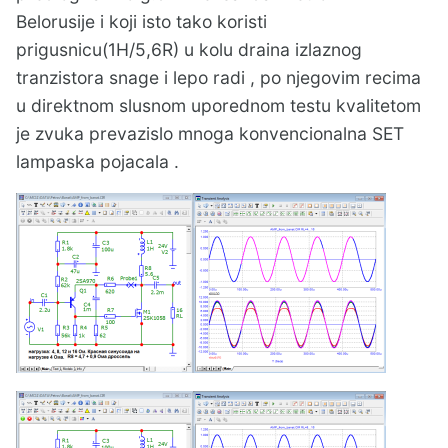
Belorusije i koji isto tako koristi
prigusnicu(1H/5,6R) u kolu draina izlaznog
tranzistora snage i lepo radi , po njegovim recima
u direktnom slusnom uporednom testu kvalitetom
je zvuka prevazislo mnoga konvencionalna SET
lampaska pojacala .