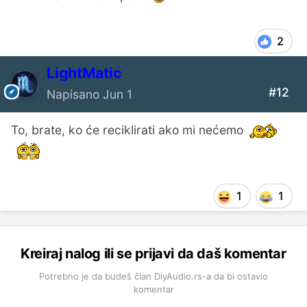
2
LightMatic
#12
Napisano
Jun 1
To, brate, ko će reciklirati ako mi nećemo
1
1
Kreiraj nalog ili se prijavi da daš komentar
Potrebno je da budeš član DiyAudio.rs-a da bi ostavio
komentar