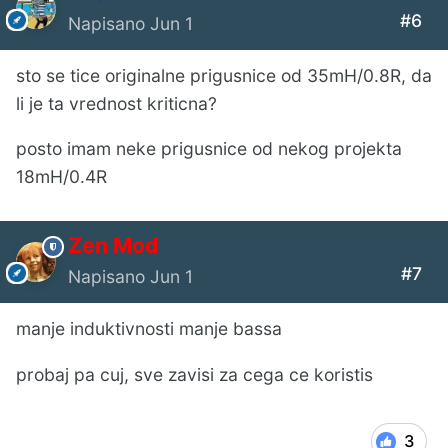
#6
Napisano
Jun 1
sto se tice originalne prigusnice od 35mH/0.8R, da
li je ta vrednost kriticna?
posto imam neke prigusnice od nekog projekta
18mH/0.4R
Zen Mod
#7
Napisano
Jun 1
manje induktivnosti manje bassa
probaj pa cuj, sve zavisi za cega ce koristis
3