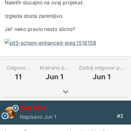
Naletih slucajno na ovaj projekat.
Izgleda dosta zanimljivo.
Jel' neko pravio nesto slicno?
Odgovora
Kreirano pre
Zadnji odgovor pre
11
Jun 1
Jun 1
Zen Mod
#2
Napisano
Jun 1