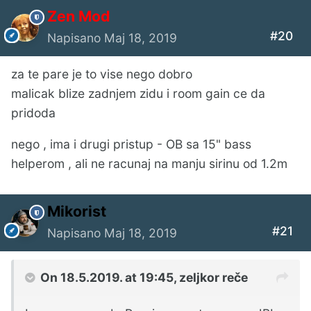
Zen Mod
#20
Napisano
Maj 18, 2019
za te pare je to vise nego dobro
malicak blize zadnjem zidu i room gain ce da
pridoda
nego , ima i drugi pristup - OB sa 15" bass
helperom , ali ne racunaj na manju sirinu od 1.2m
Mikorist
#21
Napisano
Maj 18, 2019
On 18.5.2019. at 19:45,
zeljkor
reče