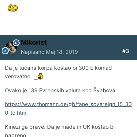
Mikorist
#3
Napisano
Maj 18, 2019
Da je tučana korpa koštao bi 300 E komad
verovatno
Ovako je 139 Evropskih valuta kod Švabova
https://www.thomann.de/gb/fane_sovereign_15_30
0_tc.htm
Kinezi ga prave. Da je made in UK koštao bi
papreno.