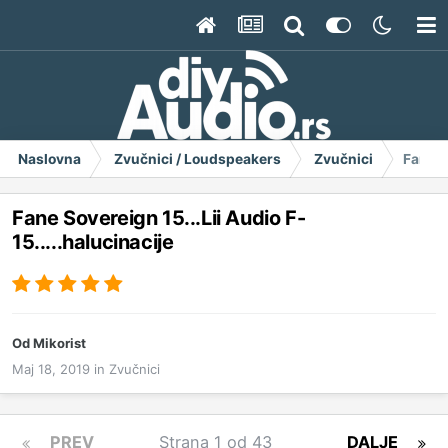
Naslovna
Zvučnici / Loudspeakers
Zvučnici
Fane S
Fane Sovereign 15...Lii Audio F-
15.....halucinacije
Od
Mikorist
Maj 18, 2019
in
Zvučnici
PREV
Strana 1 od 43
DALJE