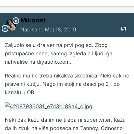
Mikorist
#1
Napisano
Maj 18, 2019
Zaljubio se u drajver na prvi pogled. Zbog
pristupačne cene, samog izgleda a i ljudi ga
nahvališe na diyaudio.com.
Realno mu ne treba nikakva skretnica. Neki čak ne
prave ni kutiju. Nego im stoji na dasci po 2 , po
kanalu u OB.
Neki čak kažu da im ne treba ni supertviter. Kažu
da ih zvuk najviše podseća na Tannoy. Odnosno