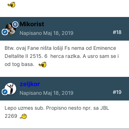
Mikorist
#18
Napisano
Maj 18, 2019
Btw. ovaj Fane ništa lošiji Fs nema od Eminence
Deltalite II 2515. 6 herca razlka. A usro sam se i
od tog basa.
zeljkor
#19
Napisano
Maj 18, 2019
Lepo uzmes sub. Propisno nesto npr. sa JBL
2269