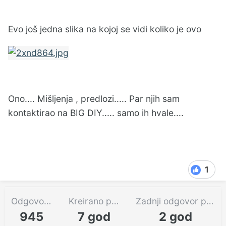
Evo još jedna slika na kojoj se vidi koliko je ovo
Ono.... Mišljenja , predlozi..... Par njih sam
kontaktirao na BIG DIY..... samo ih hvale....
1
Odgovora
Kreirano pre
Zadnji odgovor pre
945
7 god
2 god