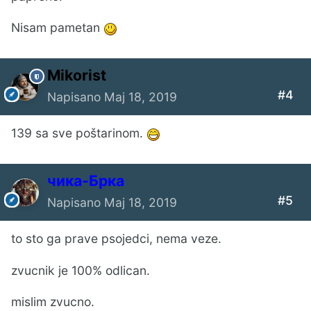
Nisam pametan
Mikorist
#4
Napisano
Maj 18, 2019
139 sa sve poštarinom.
чика-Брка
#5
Napisano
Maj 18, 2019
to sto ga prave psojedci, nema veze.
zvucnik je 100% odlican.
mislim zvucno.