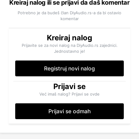
Kreiraj nalog ili se prijavi da daš komentar
Potrebno je da budeš član DiyAudio.rs-a da bi ostavio
komentar
Kreiraj nalog
Prijavite se za novi nalog na DiyAudio.rs zajednici.
Jednostavno je!
Registruj novi nalog
Prijavi se
Već imaš nalog? Prijavi se ovde
Prijavi se odmah