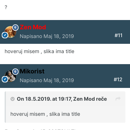
?
Zen Mod
#11
Napisano
Maj 18, 2019
hoveruj misem , slika ima title
Mikorist
#12
Napisano
Maj 18, 2019
On 18.5.2019. at 19:17,
Zen Mod
reče
hoveruj misem , slika ima title