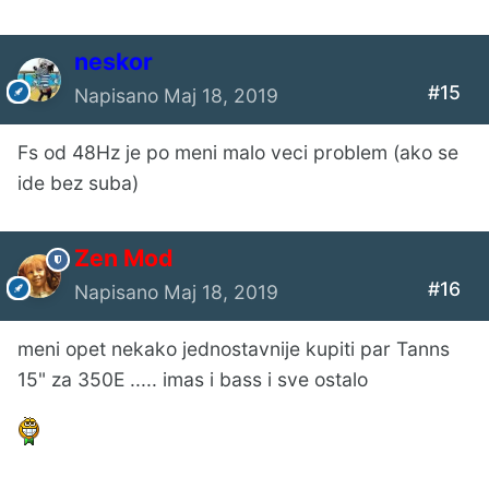
neskor
#15
Napisano
Maj 18, 2019
Fs od 48Hz je po meni malo veci problem (ako se
ide bez suba)
Zen Mod
#16
Napisano
Maj 18, 2019
meni opet nekako jednostavnije kupiti par Tanns
15" za 350E ..... imas i bass i sve ostalo