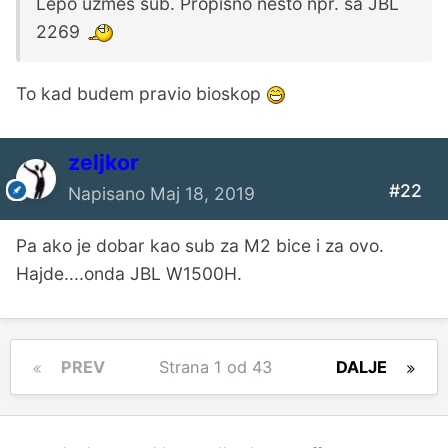
Lepo uzmes sub. Propisno nesto npr. sa JBL
2269
To kad budem pravio bioskop
zeljkor
#22
Napisano
Maj 18, 2019
Pa ako je dobar kao sub za M2 bice i za ovo.
Hajde....onda JBL W1500H.
PREV
Strana 1 od 43
DALJE