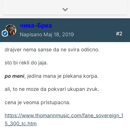
чика-Брка
#2
Napisano
Maj 18, 2019
drajver nema sanse da ne svira odlicno.
sto bi rekli do jaja.
po meni
, jedina mana je plekana korpa.
ali, to ne moze da pokvari ukupan zvuk.
cena je veoma pristupacna.
https://www.thomannmusic.com/fane_sovereign_1
5_300_tc.htm