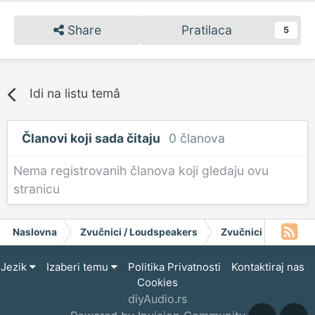
Share
Pratilaca
5
Idi na listu temâ
Članovi koji sada čitaju
0 članova
Nema registrovanih članova koji gledaju ovu
stranicu
Naslovna
Zvučnici / Loudspeakers
Zvučnici
Fane S
Jezik
Izaberi temu
Politika Privatnosti
Kontaktiraj nas
Cookies
diyAudio.rs