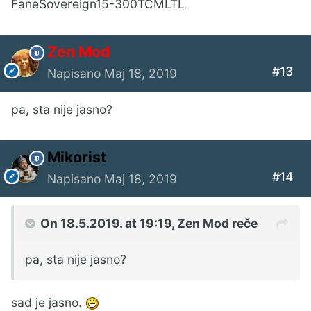
FaneSovereign15-300TCMLTL
Zen Mod
#13
Napisano
Maj 18, 2019
pa, sta nije jasno?
Mikorist
#14
Napisano
Maj 18, 2019
On 18.5.2019. at 19:19,
Zen Mod
reče
pa, sta nije jasno?
sad je jasno.