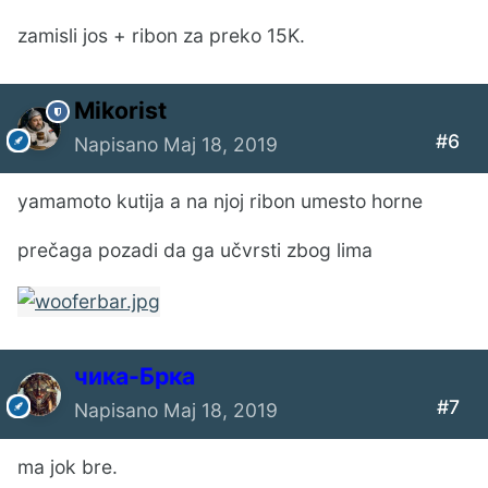
zamisli jos + ribon za preko 15K.
Mikorist
#6
Napisano
Maj 18, 2019
yamamoto kutija a na njoj ribon umesto horne
prečaga pozadi da ga učvrsti zbog lima
чика-Брка
#7
Napisano
Maj 18, 2019
ma jok bre.