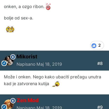
onken, a ozgo ribon.
bolje od sex-a.
2
Mikorist
#8
Napisano
Maj 18, 2019
Može i onken. Nego kako ubaciti prečagu unutra
kad je zatvorena kutija
Zen Mod
#9
Napisano
Maj 18, 2019