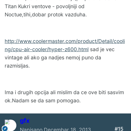
Titan Kukri ventove - povoljniji od
Noctue,tihi,dobar protok vazduha.
http://www.coolermaster.com/product/Detail/cooli
ng/cpu-air-cooler/hyper-z600.html
sad je vec
vintage ali ako ga nadjes nemoj puno da
razmisljas.
Ima i drugih opcija ali mislim da ce ove biti sasvim
ok.Nadam se da sam pomogao.
gfx
#15
Napisano
Decembar 18, 2013