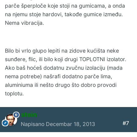
parče šperploče koje stoji na gumicama, a onda
na njemu stoje hardovi, takođe gumice između.
Nema vibracija.
Bilo bi vrlo glupo lepiti na zidove kućišta neke
sunđere, flic, ili bilo koji drugi TOPLOTNI izolator.
Ako baš hoćeš dodatnu zvučnu izolaciju (mada
nema potrebe) našrafi dodatno parče lima,
aluminiuma ili nešto drugo što dobro provodi
toplotu.
stein
#7
Napisano
Decembar 18, 2013