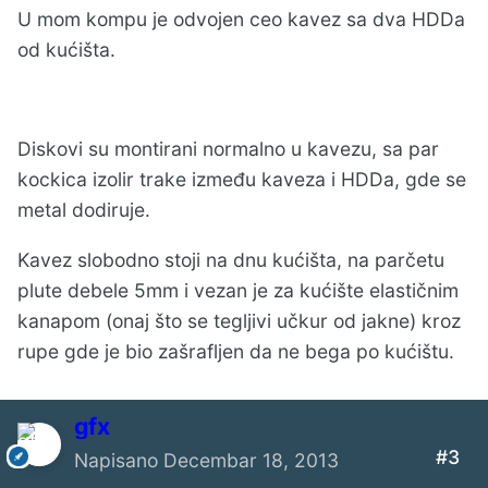
U mom kompu je odvojen ceo kavez sa dva HDDa
od kućišta.
Diskovi su montirani normalno u kavezu, sa par
kockica izolir trake između kaveza i HDDa, gde se
metal dodiruje.
Kavez slobodno stoji na dnu kućišta, na parčetu
plute debele 5mm i vezan je za kućište elastičnim
kanapom (onaj što se tegljivi učkur od jakne) kroz
rupe gde je bio zašrafljen da ne bega po kućištu.
gfx
#3
Napisano
Decembar 18, 2013