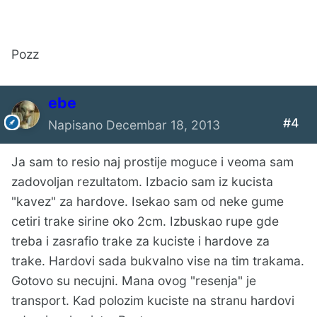
Pozz
ebe
#4
Napisano
Decembar 18, 2013
Ja sam to resio naj prostije moguce i veoma sam
zadovoljan rezultatom. Izbacio sam iz kucista
"kavez" za hardove. Isekao sam od neke gume
cetiri trake sirine oko 2cm. Izbuskao rupe gde
treba i zasrafio trake za kuciste i hardove za
trake. Hardovi sada bukvalno vise na tim trakama.
Gotovo su necujni. Mana ovog "resenja" je
transport. Kad polozim kuciste na stranu hardovi