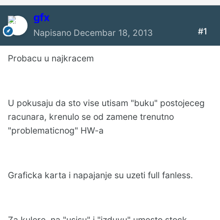
gfx
#1
Napisano
Decembar 18, 2013
Probacu u najkracem
U pokusaju da sto vise utisam "buku" postojeceg
racunara, krenulo se od zamene trenutno
"problematicnog" HW-a
Graficka karta i napajanje su uzeti full fanless.
Za kulere, na "usisu" i "izduvu" umesto stock