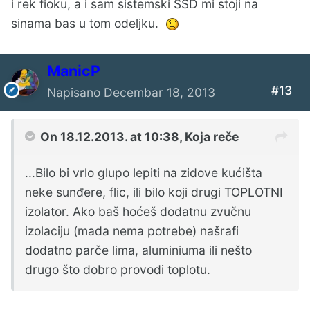
i rek fioku, a i sam sistemski SSD mi stoji na
sinama bas u tom odeljku.
ManicP
#13
Napisano
Decembar 18, 2013
On 18.12.2013. at 10:38, Koja reče
...Bilo bi vrlo glupo lepiti na zidove kućišta
neke sunđere, flic, ili bilo koji drugi TOPLOTNI
izolator. Ako baš hoćeš dodatnu zvučnu
izolaciju (mada nema potrebe) našrafi
dodatno parče lima, aluminiuma ili nešto
drugo što dobro provodi toplotu.