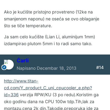
Ako je kućište pristojno provetreno (12ke na
smanjenom naponu) ne oseća se ovo oblaganje
što se tiče temperature.
Ja sam celo kućište (Lian Li, aluminijum 1mm)
izdampirao plutom 5mm i to radi samo tako.
Čarli
#14
Napisano
Decembar 18, 2013
http://www.titan-
cd.com/Y_product_C_uni_cpucooler_e.php?
id=336
verzija RPW/KU (3 po redu).Koristim ga
oko godinu dana na CPU 100w tdp.Tih,lak za
montazu,cena 2k din.Takodje,preporuka ide za