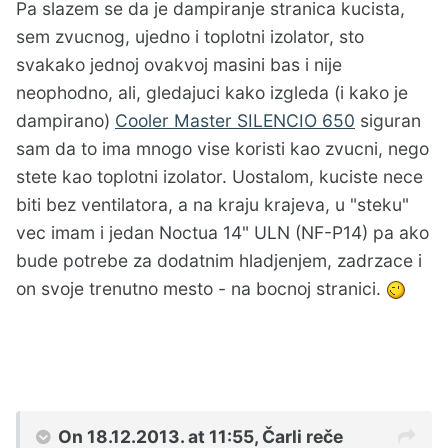
Pa slazem se da je dampiranje stranica kucista,
sem zvucnog, ujedno i toplotni izolator, sto
svakako jednoj ovakvoj masini bas i nije
neophodno, ali, gledajuci kako izgleda (i kako je
dampirano)
Cooler Master SILENCIO 650
siguran
sam da to ima mnogo vise koristi kao zvucni, nego
stete kao toplotni izolator. Uostalom, kuciste nece
biti bez ventilatora, a na kraju krajeva, u "steku"
vec imam i jedan Noctua 14" ULN (NF-P14) pa ako
bude potrebe za dodatnim hladjenjem, zadrzace i
on svoje trenutno mesto - na bocnoj stranici.
On 18.12.2013. at 11:55, Čarli reče