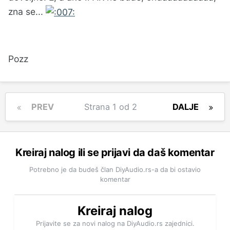
zna se...
Pozz
PREV
Strana 1 od 2
DALJE
Kreiraj nalog ili se prijavi da daš komentar
Potrebno je da budeš član DiyAudio.rs-a da bi ostavio
komentar
Kreiraj nalog
Prijavite se za novi nalog na DiyAudio.rs zajednici.