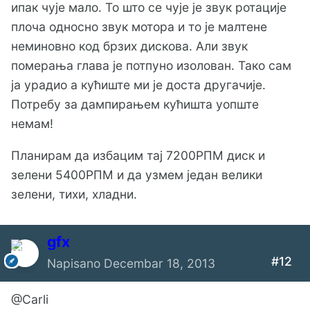
ипак чује мало. То што се чује је звук ротације
плоча односно звук мотора и то је малтене
неминовно код брзих дискова. Али звук
померања глава је потпуно изолован. Тако сам
ја урадио а кућиште ми је доста другачије.
Потребу за дампирањем кућишта уопште
немам!
Планирам да избацим тај 7200РПМ диск и
зелени 5400РПМ и да узмем један велики
зелени, тихи, хладни.
gfx
#12
Napisano
Decembar 18, 2013
@Carli