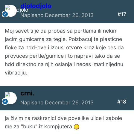
djolodjolo
#17
Napisano
Decembar 26, 2013
Moj savet ti je da probas sa pertlama ili nekim
jacim gumicama za tegle. Poizbacuj te plasticne
fioke za hdd-ove i izbusi otvore kroz koje ces da
provuces pertle/gumice i to napravi tako da se
hdd direktno na njih oslanja i neces imati nijednu
vibraciju.
crni.
#18
Napisano
Decembar 26, 2013
ja živim na raskrsnici dve povelike ulice i zabole
me za "buku" iz kompjutera