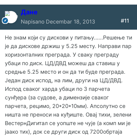
Дане
#11
Napisano
Decembar 18, 2013
Не знам који су дискови у питању......Решење ти
је да дискове држиш у 5.25 месту. Направи пар
хоризонталних преграда. У сваку преграду
убаци по диск. ЦД/ДВД можеш да ставиш у
средње 5.25 место и он да ти буде преграда.
Један диск испод, на лим, други на ЦД/ДВД.
Испод сваког харда убаци по 3 парчета
сунђера (за судове, а димензије сваког
парчета, рецимо, 20*20*10мм). Апсолутно се
ништа не преноси на куђиште. Овај тихи, зелени
ВестернДигитал се уопште не чује (а комп ми је
јаако тих), док се други диск од 7200обртаја