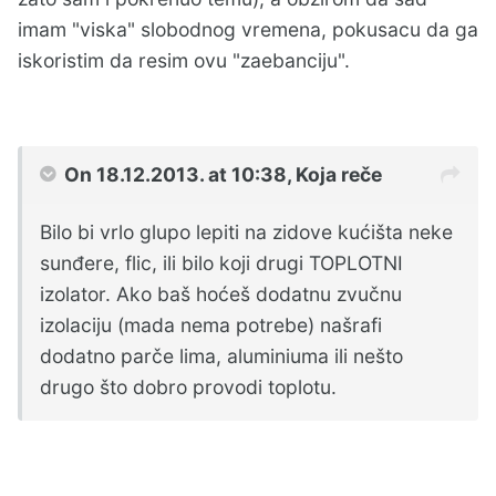
imam "viska" slobodnog vremena, pokusacu da ga
iskoristim da resim ovu "zaebanciju".
On 18.12.2013. at 10:38, Koja reče
Bilo bi vrlo glupo lepiti na zidove kućišta neke
sunđere, flic, ili bilo koji drugi TOPLOTNI
izolator. Ako baš hoćeš dodatnu zvučnu
izolaciju (mada nema potrebe) našrafi
dodatno parče lima, aluminiuma ili nešto
drugo što dobro provodi toplotu.