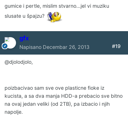
gumice i pertle, mislim stvarno...jel vi muziku
slusate u špajzu?
gfx
#19
Napisano
Decembar 26, 2013
@djolodjolo,
poizbacivao sam sve ove plasticne fioke iz
kucista, a sa dva manja HDD-a prebacio sve bitno
na ovaj jedan veliki (od 2TB), pa izbacio i njih
napolje.