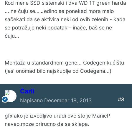
Kod mene SSD sistemski i dva WD 1T green harda
... ne čuju se... Jedino se ponekad mora malo
sačekati da se aktivira neki od ovih zelenih - kada
se potražuje neki podatak - inače, baš se ne
čuju...
Montaža u standardnom gene... Codegen kućištu
(jes' onomad bilo najskuplje od Codegena...)
Čarli
#8
Napisano
Decembar 18, 2013
gfx ako je izvodljivo uradi ovo sto je ManicP
naveo,moze prirucno da se sklepa.