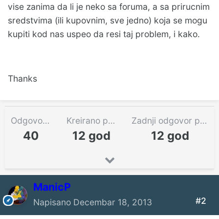
vise zanima da li je neko sa foruma, a sa prirucnim
sredstvima (ili kupovnim, sve jedno) koja se mogu
kupiti kod nas uspeo da resi taj problem, i kako.
Thanks
Odgovora
Kreirano pre
Zadnji odgovor pre
40
12 god
12 god
ManicP
#2
Napisano
Decembar 18, 2013