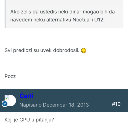
Ako zelis da ustedis neki dinar mogao bih da
navedem neku alternativu Noctua-i U12.
Svi predlozi su uvek dobrodosli.
Pozz
Čarli
#10
Napisano
Decembar 18, 2013
Koji je CPU u pitanju?