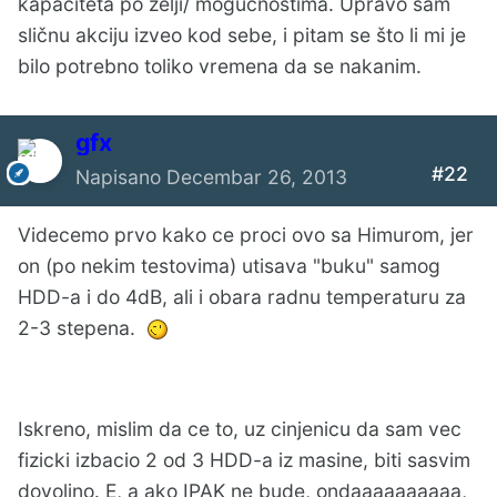
kapaciteta po želji/ mogućnostima. Upravo sam
sličnu akciju izveo kod sebe, i pitam se što li mi je
bilo potrebno toliko vremena da se nakanim.
gfx
#22
Napisano
Decembar 26, 2013
Videcemo prvo kako ce proci ovo sa Himurom, jer
on (po nekim testovima) utisava "buku" samog
HDD-a i do 4dB, ali i obara radnu temperaturu za
2-3 stepena.
Iskreno, mislim da ce to, uz cinjenicu da sam vec
fizicki izbacio 2 od 3 HDD-a iz masine, biti sasvim
dovoljno. E, a ako IPAK ne bude, ondaaaaaaaaaa,