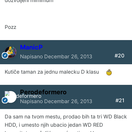
dozvoljeni mimimum
Pozz
ManicP
#20
Napisano
Decembar 26, 2013
Kutiče taman za jednu malecku D klasu
Perodeformero
#21
Napisano
Decembar 26, 2013
Da sam na tvom mestu, prodao bih ta tri WD Black
HDD, i umesto njih ubacio jedan WD RED