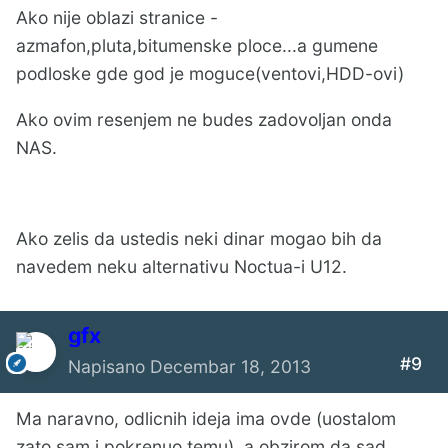
Ako nije oblazi stranice -
azmafon,pluta,bitumenske ploce...a gumene
podloske gde god je moguce(ventovi,HDD-ovi)
Ako ovim resenjem ne budes zadovoljan onda
NAS.
Ako zelis da ustedis neki dinar mogao bih da
navedem neku alternativu Noctua-i U12.
gfx
#9
Napisano
Decembar 18, 2013
Ma naravno, odlicnih ideja ima ovde (uostalom
zato sam i pokrenuo temu), a obzirom da sad