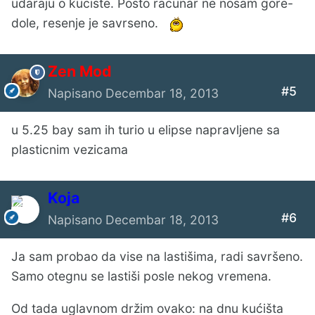
udaraju o kuciste. Posto racunar ne nosam gore-
dole, resenje je savrseno.
Zen Mod
#5
Napisano
Decembar 18, 2013
u 5.25 bay sam ih turio u elipse napravljene sa
plasticnim vezicama
Koja
#6
Napisano
Decembar 18, 2013
Ja sam probao da vise na lastišima, radi savršeno.
Samo otegnu se lastiši posle nekog vremena.
Od tada uglavnom držim ovako: na dnu kućišta