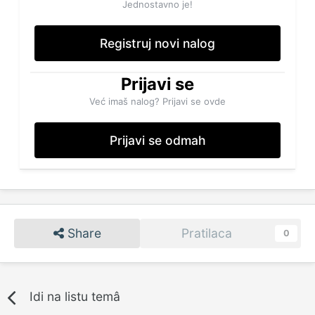
Jednostavno je!
Registruj novi nalog
Prijavi se
Već imaš nalog? Prijavi se ovde
Prijavi se odmah
Share
Pratilaca
0
Idi na listu temâ