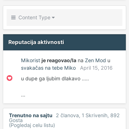
Content Type
Reputacija aktivnosti
Mikorist
je reagovao/la
na
Zen Mod
u
svakačas na tebe Miko
April 15, 2016
u dupe ga ljubim dlakavo .....
...
Trenutno na sajtu
2 članova
, 1 Skrivenih, 892
Gosta
(Pogledaj celu listu)