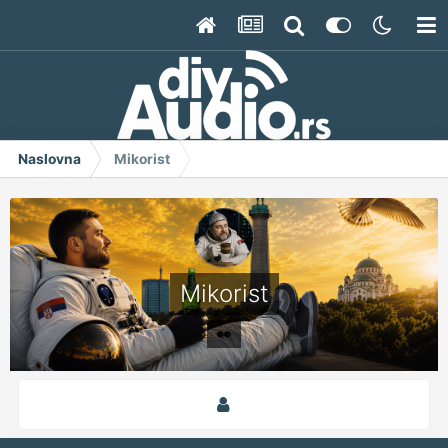
Naslovna
Mikorist
Mikorist
👀