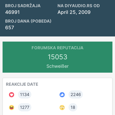
BROJ SADRŽAJA
NA DIYAUDIO.RS OD
46991
April 25, 2009
BROJ DANA (POBEDA)
657
FORUMSKA REPUTACIJA
15053
Schweißer
REAKCIJE DATE
1134
2246
1277
18