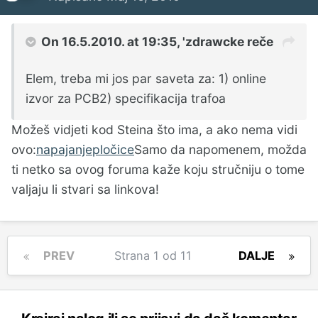
On 16.5.2010. at 19:35, 'zdrawcke reče
Elem, treba mi jos par saveta za: 1) online
izvor za PCB2) specifikacija trafoa
Možeš vidjeti kod Steina što ima, a ako nema vidi
ovo:
napajanje
pločice
Samo da napomenem, možda
ti netko sa ovog foruma kaže koju stručniju o tome
valjaju li stvari sa linkova!
PREV
Strana 1 od 11
DALJE