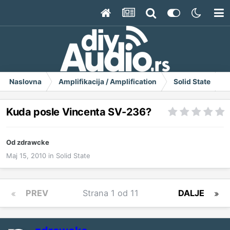
Naslovna
Amplifikacija / Amplification
Solid State
K
Kuda posle Vincenta SV-236?
Od
zdrawcke
Maj 15, 2010
in
Solid State
PREV
Strana 1 od 11
DALJE