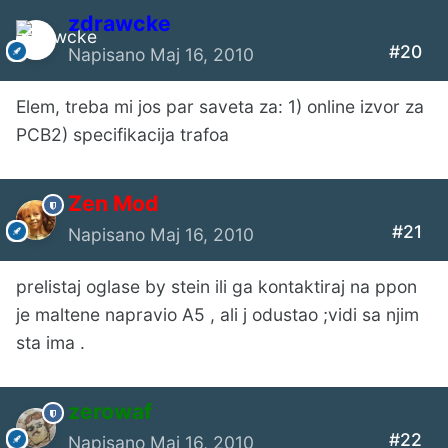
zdrawcke
#20
Napisano
Maj 16, 2010
Elem, treba mi jos par saveta za: 1) online izvor za
PCB2) specifikacija trafoa
Zen Mod
#21
Napisano
Maj 16, 2010
prelistaj oglase by stein ili ga kontaktiraj na ppon
je maltene napravio A5 , ali j odustao ;vidi sa njim
sta ima .
zerowaf
#22
Napisano
Maj 16, 2010