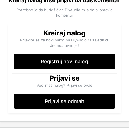
Kreiraj nalog ili se prijavi da daš komentar
Potrebno je da budeš član DiyAudio.rs-a da bi ostavio
komentar
Kreiraj nalog
Prijavite se za novi nalog na DiyAudio.rs zajednici.
Jednostavno je!
Registruj novi nalog
Prijavi se
Već imaš nalog? Prijavi se ovde
Prijavi se odmah