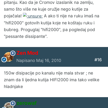
pitanju. Kao da je Cromov izaslanik na zemlju,
samo što više ne kuje oružje nego kutije za
pojačala!
A ako ti nije na ruku imaš na
"hifi2000" gotovih kutija koje ne koštaju ruku i
bubreg. Proguglaj "hifi2000", pa pogledaj pod
"pessante dissipante".
Zen Mod
#16
Napisano
Maj 16, 2010
150w disipacije po kanalu nije mala stvar ; ne
znam da li ijedna kutija HIFI2000 ima tako velike
hladnjake
zerowaf