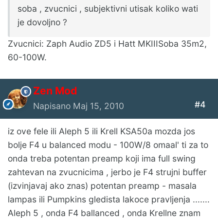
soba , zvucnici , subjektivni utisak koliko wati
je dovoljno ?
Zvucnici: Zaph Audio ZD5 i Hatt MKIIISoba 35m2,
60-100W.
Zen Mod
#4
Napisano
Maj 15, 2010
iz ove fele ili Aleph 5 ili Krell KSA50a mozda jos
bolje F4 u balanced modu - 100W/8 omaal' ti za to
onda treba potentan preamp koji ima full swing
zahtevan na zvucnicima , jerbo je F4 strujni buffer
(izvinjavaj ako znas) potentan preamp - masala
lampas ili Pumpkins gledista lakoce pravljenja .......
Aleph 5 , onda F4 ballanced , onda Krellne znam