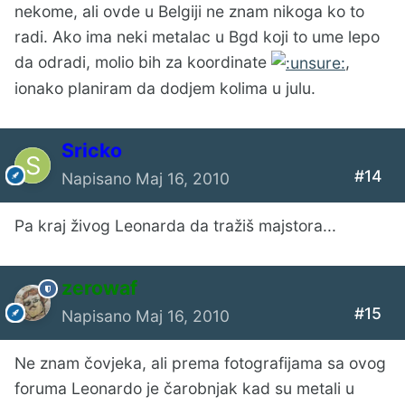
nekome, ali ovde u Belgiji ne znam nikoga ko to
radi. Ako ima neki metalac u Bgd koji to ume lepo
da odradi, molio bih za koordinate
,
ionako planiram da dodjem kolima u julu.
Sricko
#14
Napisano
Maj 16, 2010
Pa kraj živog Leonarda da tražiš majstora...
zerowaf
#15
Napisano
Maj 16, 2010
Ne znam čovjeka, ali prema fotografijama sa ovog
foruma Leonardo je čarobnjak kad su metali u