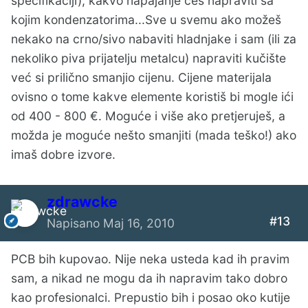
specifikaciji), kakvo napajanje ćeš napraviti sa
kojim kondenzatorima...Sve u svemu ako možeš
nekako na crno/sivo nabaviti hladnjake i sam (ili za
nekoliko piva prijatelju metalcu) napraviti kučište
već si prilično smanjio cijenu. Cijene materijala
ovisno o tome kakve elemente koristiš bi mogle ići
od 400 - 800 €. Moguće i više ako pretjeruješ, a
možda je moguće nešto smanjiti (mada teško!) ako
imaš dobre izvore.
zdrawcke
#13
Napisano
Maj 16, 2010
PCB bih kupovao. Nije neka usteda kad ih pravim
sam, a nikad ne mogu da ih napravim tako dobro
kao profesionalci. Prepustio bih i posao oko kutije