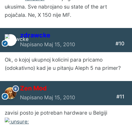
ukusima. Sve nabrojano su state of the art
pojačala. Ne, X 150 nije MF.
zdrawcke
#10
Napisano
Maj 15, 2010
Ok, o kojoj ukupnoj kolicini para pricamo
(odokativno) kad je u pitanju Aleph 5 na primer?
Zen Mod
#11
Napisano
Maj 15, 2010
zavisi posto je potreban hardware u Belgiji