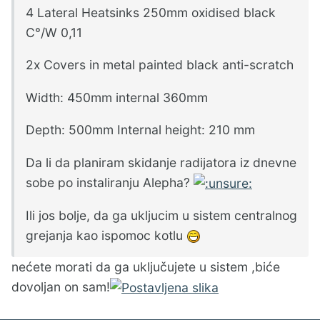
4 Lateral Heatsinks 250mm oxidised black
C°/W 0,11
2x Covers in metal painted black anti-scratch
Width: 450mm internal 360mm
Depth: 500mm Internal height: 210 mm
Da li da planiram skidanje radijatora iz dnevne
sobe po instaliranju Alepha?
Ili jos bolje, da ga ukljucim u sistem centralnog
grejanja kao ispomoc kotlu
nećete morati da ga uključujete u sistem ,biće
dovoljan on sam!