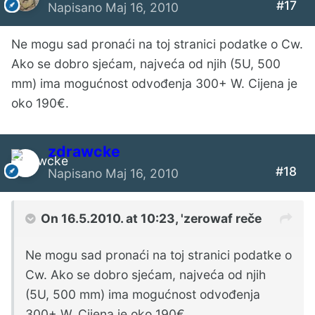
#17
Napisano
Maj 16, 2010
Ne mogu sad pronaći na toj stranici podatke o Cw.
Ako se dobro sjećam, najveća od njih (5U, 500
mm) ima mogućnost odvođenja 300+ W. Cijena je
oko 190€.
zdrawcke
#18
Napisano
Maj 16, 2010
On 16.5.2010. at 10:23, 'zerowaf reče
Ne mogu sad pronaći na toj stranici podatke o
Cw. Ako se dobro sjećam, najveća od njih
(5U, 500 mm) ima mogućnost odvođenja
300+ W. Cijena je oko 190€.