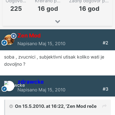
Odgovora
Kreirano pre
Zadnji odgovor pre
225
16 god
16 god
Zen Mod
#2
Napisano
Maj 15, 2010
soba , zvucnici , subjektivni utisak koliko wati je
dovoljno ?
zdrawcke
#3
Napisano
Maj 15, 2010
On 15.5.2010. at 16:22, 'Zen Mod reče