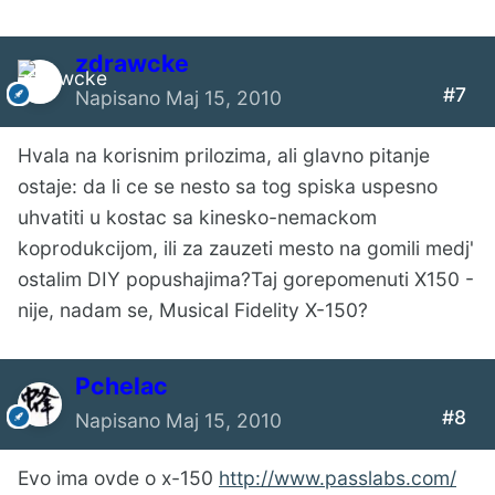
zdrawcke
#7
Napisano
Maj 15, 2010
Hvala na korisnim prilozima, ali glavno pitanje
ostaje: da li ce se nesto sa tog spiska uspesno
uhvatiti u kostac sa kinesko-nemackom
koprodukcijom, ili za zauzeti mesto na gomili medj'
ostalim DIY popushajima?Taj gorepomenuti X150 -
nije, nadam se, Musical Fidelity X-150?
Pchelac
#8
Napisano
Maj 15, 2010
Evo ima ovde o x-150
http://www.passlabs.com/