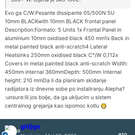
Evo ga C/W:Pesante dissipante 05/500N 5U
10mm BLACKwith 10mm BLACK frontal panel
Description:Formato: 5 Units 1x Frontal Panel in
aluminium 10mm oxidised black 450 mm1x Back in
metal painted black anti-scratch4 Lateral
Heatsinks 250mm oxidised black C°/W 0,112x
Covers in metal painted black anti-scratch Width:
450mm internal 360mmDepth: 500mm Internal
height: 210 mmDa li da planiram skidanje
radijatora iz dnevne sobe po instaliranju Alepha?
:unsure:Ili jos bolje, da ga ukljucim u sistem
centralnog grejanja kao ispomoc kotlu
gidjga
#19