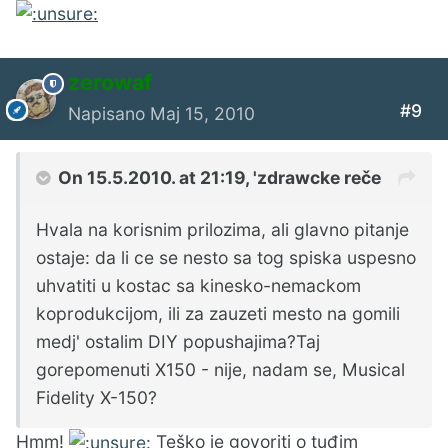
zerowaf
#9
Napisano
Maj 15, 2010
On 15.5.2010. at 21:19, 'zdrawcke reče
Hvala na korisnim prilozima, ali glavno pitanje
ostaje: da li ce se nesto sa tog spiska uspesno
uhvatiti u kostac sa kinesko-nemackom
koprodukcijom, ili za zauzeti mesto na gomili
medj' ostalim DIY popushajima?Taj
gorepomenuti X150 - nije, nadam se, Musical
Fidelity X-150?
Hmm!
Teško je govoriti o tuđim