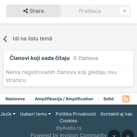
Share
Pratilaca
0
Idi na listu temâ
Članovi koji sada čitaju
0 članova
Nema registrovanih članova koji gledaju ovu
stranicu
Naslovna
Amplifikacija / Amplification
Solid State
K
Jezik
Izaberi temu
Politika Privatnosti
Kontaktiraj nas
Cookies
diyAudio.rs
Powered by Invision Community