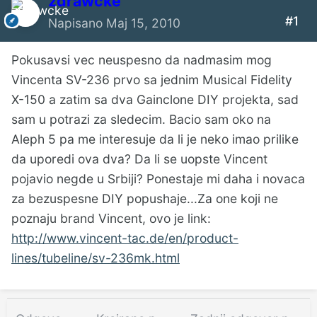
zdrawcke
#1
Napisano
Maj 15, 2010
Pokusavsi vec neuspesno da nadmasim mog
Vincenta SV-236 prvo sa jednim Musical Fidelity
X-150 a zatim sa dva Gainclone DIY projekta, sad
sam u potrazi za sledecim. Bacio sam oko na
Aleph 5 pa me interesuje da li je neko imao prilike
da uporedi ova dva? Da li se uopste Vincent
pojavio negde u Srbiji? Ponestaje mi daha i novaca
za bezuspesne DIY popushaje...Za one koji ne
poznaju brand Vincent, ovo je link:
http://www.vincent-tac.de/en/product-
lines/tubeline/sv-236mk.html