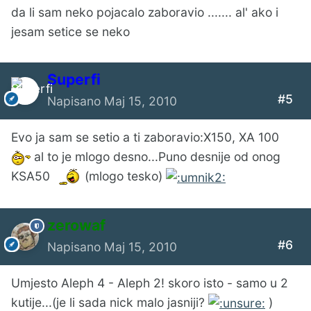
da li sam neko pojacalo zaboravio ....... al' ako i
jesam setice se neko
Superfi
#5
Napisano
Maj 15, 2010
Evo ja sam se setio a ti zaboravio:X150, XA 100
al to je mlogo desno...Puno desnije od onog
KSA50
(mlogo tesko)
zerowaf
#6
Napisano
Maj 15, 2010
Umjesto Aleph 4 - Aleph 2! skoro isto - samo u 2
kutije...(je li sada nick malo jasniji?
)