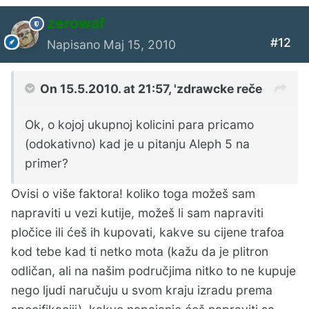
zerowaf
#12
Napisano
Maj 15, 2010
On 15.5.2010. at 21:57, 'zdrawcke reče
Ok, o kojoj ukupnoj kolicini para pricamo
(odokativno) kad je u pitanju Aleph 5 na
primer?
Ovisi o više faktora! koliko toga možeš sam
napraviti u vezi kutije, možeš li sam napraviti
pločice ili ćeš ih kupovati, kakve su cijene trafoa
kod tebe kad ti netko mota (kažu da je plitron
odličan, ali na našim područjima nitko to ne kupuje
nego ljudi naručuju u svom kraju izradu prema