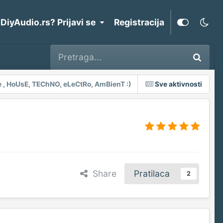
 DiyAudio.rs? Prijavi se
Registracija
 , HoUsE, TEChNO, eLeCtRo, AmBienT :)
Sve aktivnosti
Share
Pratilaca
2