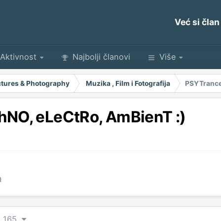
Već si član
Aktivnost
Najbolji članovi
Više
Pictures & Photography
Muzika , Film i Fotografija
PSYTrance
hNO, eLeCtRo, AmBienT :)
a
od 165