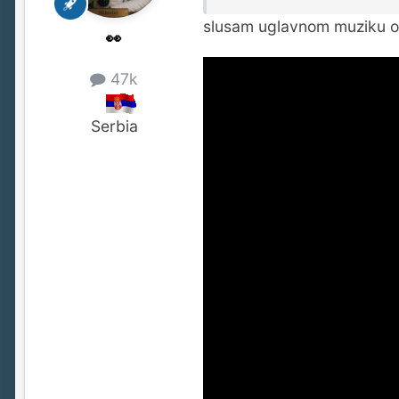
slusam uglavnom muziku o
👀
47k
Serbia