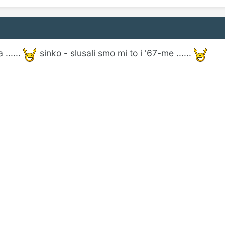
 ......
sinko - slusali smo mi to i '67-me ......