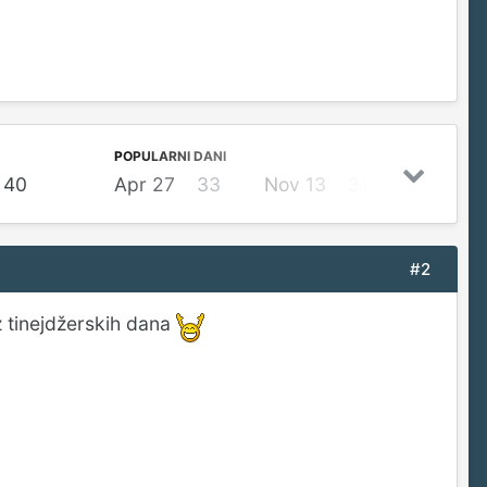
POPULARNI DANI
40
Apr 27
33
Nov 13
31
Maj 3
#2
z tinejdžerskih dana