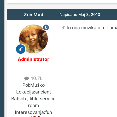
Zen Mod
Napisano
Maj 3, 2010
jel' to ona muzika u mrljama
Administrator
40.7k
Pol:
Muško
Lokacija:
ancient
Batsch , little service
room
Interesovanja:
fun