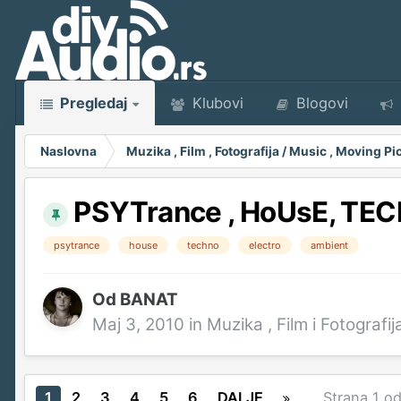
Pregledaj
Klubovi
Blogovi
Naslovna
Muzika , Film , Fotografija / Music , Moving 
PSYTrance , HoUsE, TEC
psytrance
house
techno
electro
ambient
Od
BANAT
Maj 3, 2010
in
Muzika , Film i Fotografij
1
2
3
4
5
6
DALJE
Strana 1 