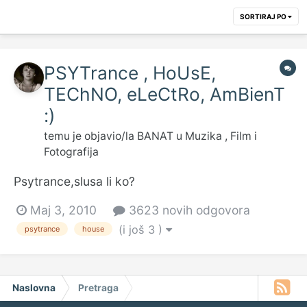
SORTIRAJ PO
PSYTrance , HoUsE,
TEChNO, eLeCtRo, AmBienT
:)
temu je objavio/la
BANAT
u
Muzika , Film i
Fotografija
Psytrance,slusa li ko?
Maj 3, 2010
3623 novih odgovora
(i još 3 )
psytrance
house
Naslovna
Pretraga