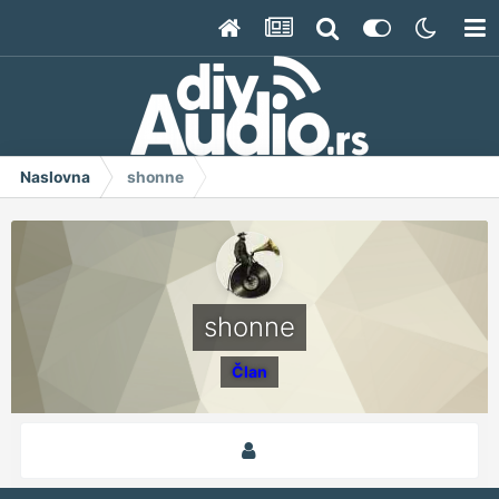
Naslovna
shonne
shonne
Član