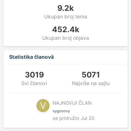
9.2k
Ukupan broj tema
452.4k
Ukupan broj objava
Statistika članovȃ
3019
5071
Svi članovi
Najviše na sajtu
NAJNOVIJI ČLAN
vygosovy
se pridružio
Jul 20