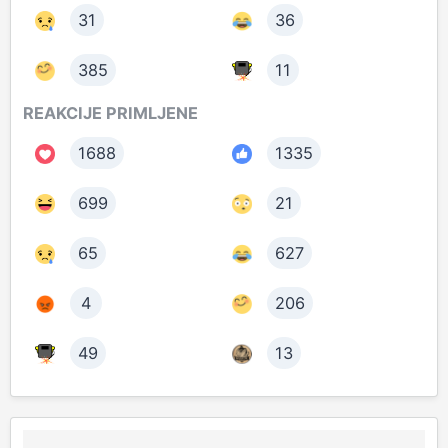
31
36
385
11
REAKCIJE PRIMLJENE
1688
1335
699
21
65
627
4
206
49
13