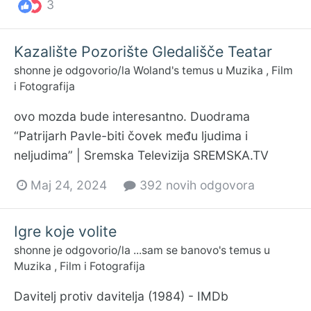
3
Kazalište Pozorište Gledališče Teatar
shonne
je odgovorio/la
Woland
's temus u
Muzika , Film
i Fotografija
ovo mozda bude interesantno. Duodrama
“Patrijarh Pavle-biti čovek među ljudima i
neljudima” | Sremska Televizija SREMSKA.TV
Maj 24, 2024
392 novih odgovora
Igre koje volite
shonne
je odgovorio/la
...sam se banovo
's temus u
Muzika , Film i Fotografija
Davitelj protiv davitelja (1984) - IMDb