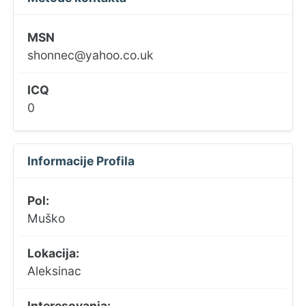
MSN
shonnec@yahoo.co.uk
ICQ
0
Informacije Profila
Pol:
Muško
Lokacija:
Aleksinac
Interesovanja: