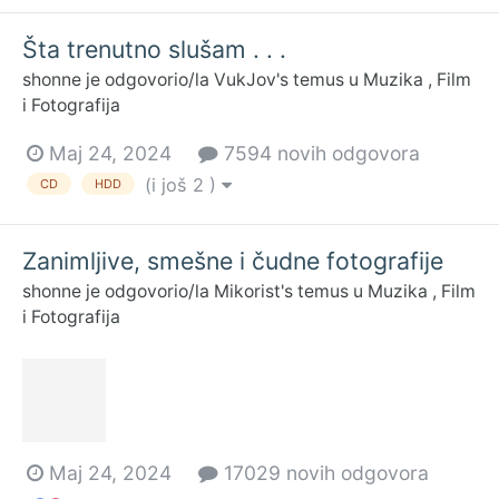
Šta trenutno slušam . . .
shonne
je odgovorio/la
VukJov
's temus u
Muzika , Film
i Fotografija
Maj 24, 2024
7594 novih odgovora
(i još 2 )
CD
HDD
Zanimljive, smešne i čudne fotografije
shonne
je odgovorio/la
Mikorist
's temus u
Muzika , Film
i Fotografija
Maj 24, 2024
17029 novih odgovora