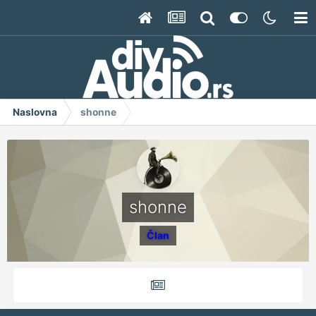
Naslovna
shonne
shonne
Član