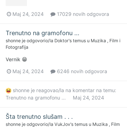
Maj 24, 2024
17029 novih odgovora
Trenutno na gramofonu ...
shonne
je odgovorio/la
Doktor
's temus u
Muzika , Film i
Fotografija
Vernik 😁
Maj 24, 2024
6246 novih odgovora
shonne
je reagovao/la na komentar na temu:
Trenutno na gramofonu ...
Maj 24, 2024
Šta trenutno slušam . . .
shonne
je odgovorio/la
VukJov
's temus u
Muzika , Film