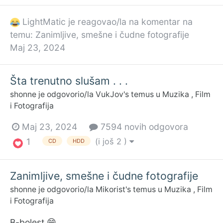
LightMatic
je reagovao/la na komentar na
temu:
Zanimljive, smešne i čudne fotografije
Maj 23, 2024
Šta trenutno slušam . . .
shonne
je odgovorio/la
VukJov
's temus u
Muzika , Film
i Fotografija
Maj 23, 2024
7594 novih odgovora
(i još 2 )
1
CD
HDD
Zanimljive, smešne i čudne fotografije
shonne
je odgovorio/la
Mikorist
's temus u
Muzika , Film
i Fotografija
B-bolest 😁