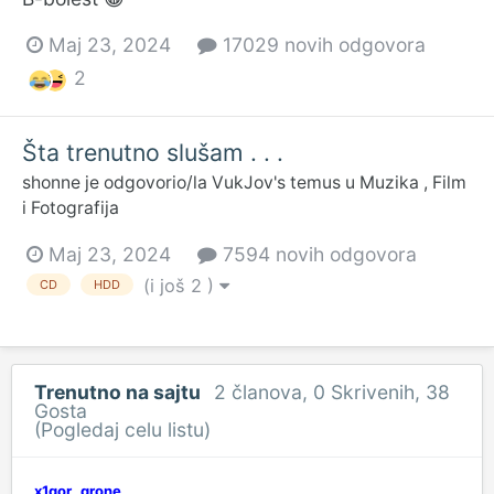
Maj 23, 2024
17029 novih odgovora
2
Šta trenutno slušam . . .
shonne
je odgovorio/la
VukJov
's temus u
Muzika , Film
i Fotografija
Maj 23, 2024
7594 novih odgovora
(i još 2 )
CD
HDD
Trenutno na sajtu
2 članova
, 0 Skrivenih, 38
Gosta
(Pogledaj celu listu)
x1gor
grone