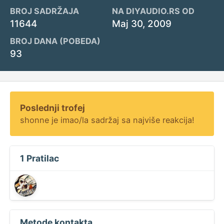
BROJ SADRŽAJA
NA DIYAUDIO.RS OD
11644
Maj 30, 2009
BROJ DANA (POBEDA)
93
Poslednji trofej
shonne je imao/la sadržaj sa najviše reakcija!
1 Pratilac
Metode kontakta