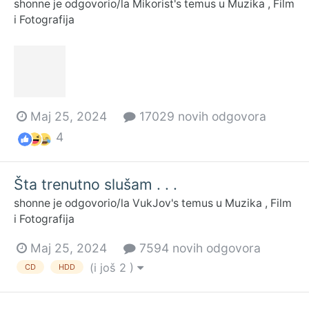
shonne
je odgovorio/la
Mikorist
's temus u
Muzika , Film
i Fotografija
Maj 25, 2024
17029 novih odgovora
4
Šta trenutno slušam . . .
shonne
je odgovorio/la
VukJov
's temus u
Muzika , Film
i Fotografija
Maj 25, 2024
7594 novih odgovora
(i još 2 )
CD
HDD