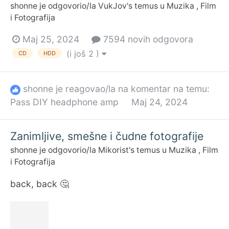
shonne
je odgovorio/la
VukJov
's temus u
Muzika , Film
i Fotografija
Maj 25, 2024
7594 novih odgovora
(i još 2 )
CD
HDD
shonne
je reagovao/la na komentar na temu:
Pass DIY headphone amp
Maj 24, 2024
Zanimljive, smešne i čudne fotografije
shonne
je odgovorio/la
Mikorist
's temus u
Muzika , Film
i Fotografija
back, back 🤔