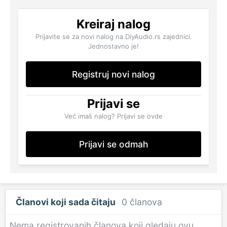
Kreiraj nalog
Prijavite se za novi nalog na DiyAudio.rs zajednici.
Jednostavno je!
Registruj novi nalog
Prijavi se
Već imaš nalog? Prijavi se ovde
Prijavi se odmah
Članovi koji sada čitaju
0 članova
Nema registrovanih članova koji gledaju ovu