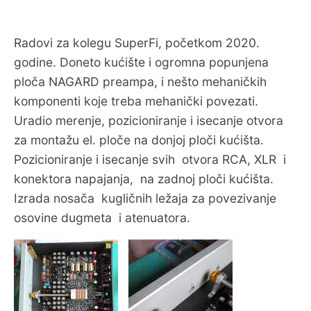
Radovi za kolegu SuperFi, početkom 2020.
godine. Doneto kućište i ogromna popunjena
ploča NAGARD preampa, i nešto mehaničkih
komponenti koje treba mehanički povezati.
Uradio merenje, pozicioniranje i isecanje otvora
za montažu el. ploče na donjoj ploči kućišta.
Pozicioniranje i isecanje svih
otvora RCA, XLR
i
konektora napajanja,
na zadnoj ploči kućišta.
Izrada nosača
kugličnih ležaja za povezivanje
osovine dugmeta
i atenuatora.