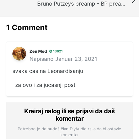
Bruno Putzeys preamp - BP preamp LA vol.5 - završena izrada. Mart 2020
1 Comment
Zen Mod
13621
Napisano
Januar 23, 2021
svaka cas na Leonardisanju
i za ovo i za jucasnji post
Kreiraj nalog ili se prijavi da daš
komentar
Potrebno je da budeš član DiyAudio.rs-a da bi ostavio
komentar