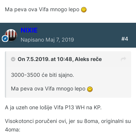
Ma peva ova Vifa mnogo lepo
NIXIE
#4
Napisano
Maj 7, 2019
On 7.5.2019. at 10:48,
Aleks
reče
3000-3500 će biti sjajno.
Ma peva ova Vifa mnogo lepo
A ja uzeh one lošije Vifa P13 WH na KP.
Visokotonci poručeni ovi, jer su 8oma, originalni su
4oma: