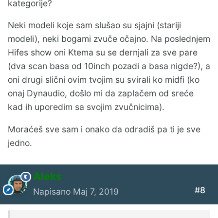
kategorije?
Neki modeli koje sam slušao su sjajni (stariji
modeli), neki bogami zvuče očajno. Na poslednjem
Hifes show oni Ktema su se dernjali za sve pare
(dva scan basa od 10inch pozadi a basa nigde?), a
oni drugi slični ovim tvojim su svirali ko midfi (ko
onaj Dynaudio, došlo mi da zaplačem od sreće
kad ih uporedim sa svojim zvučnicima).
Moraćeš sve sam i onako da odradiš pa ti je sve
jedno.
Aleks
#8
Napisano
Maj 7, 2019