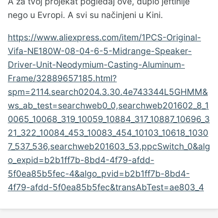
A za tvoj projekat pogledaj ove, duplo jeftinije
nego u Evropi. A svi su načinjeni u Kini.
https://www.aliexpress.com/item/1PCS-Original-
Vifa-NE180W-08-04-6-5-Midrange-Speaker-
Driver-Unit-Neodymium-Casting-Aluminum-
Frame/32889657185.html?
spm=2114.search0204.3.30.4e743344L5GHMM&
ws_ab_test=searchweb0_0,searchweb201602_8_1
0065_10068_319_10059_10884_317_10887_10696_3
21_322_10084_453_10083_454_10103_10618_1030
7_537_536,searchweb201603_53,ppcSwitch_0&alg
o_expid=b2b1ff7b-8bd4-4f79-afdd-
5f0ea85b5fec-4&algo_pvid=b2b1ff7b-8bd4-
4f79-afdd-5f0ea85b5fec&transAbTest=ae803_4