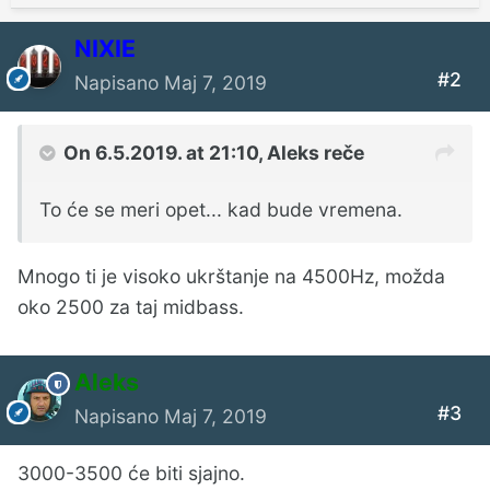
NIXIE
#2
Napisano
Maj 7, 2019
On 6.5.2019. at 21:10,
Aleks
reče
To će se meri opet... kad bude vremena.
Mnogo ti je visoko ukrštanje na 4500Hz, možda
oko 2500 za taj midbass.
Aleks
#3
Napisano
Maj 7, 2019
3000-3500 će biti sjajno.