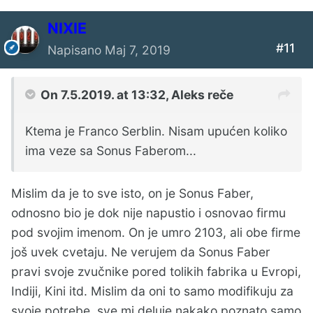
NIXIE
#11
Napisano
Maj 7, 2019
On 7.5.2019. at 13:32,
Aleks
reče
Ktema je Franco Serblin. Nisam upućen koliko
ima veze sa Sonus Faberom...
Mislim da je to sve isto, on je Sonus Faber,
odnosno bio je dok nije napustio i osnovao firmu
pod svojim imenom. On je umro 2103, ali obe firme
još uvek cvetaju. Ne verujem da Sonus Faber
pravi svoje zvučnike pored tolikih fabrika u Evropi,
Indiji, Kini itd. Mislim da oni to samo modifikuju za
svoje potrebe, sve mi deluje nakako poznato samo