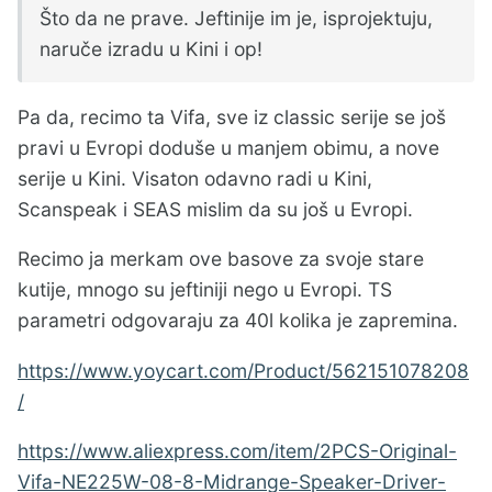
Što da ne prave. Jeftinije im je, isprojektuju,
naruče izradu u Kini i op!
Pa da, recimo ta Vifa, sve iz classic serije se još
pravi u Evropi doduše u manjem obimu, a nove
serije u Kini. Visaton odavno radi u Kini,
Scanspeak i SEAS mislim da su još u Evropi.
Recimo ja merkam ove basove za svoje stare
kutije, mnogo su jeftiniji nego u Evropi. TS
parametri odgovaraju za 40l kolika je zapremina.
https://www.yoycart.com/Product/562151078208
/
https://www.aliexpress.com/item/2PCS-Original-
Vifa-NE225W-08-8-Midrange-Speaker-Driver-