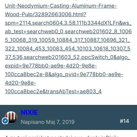
Unit-Neodymium-Casting-Aluminum-Frame-
Wood-Pulp/32892663006.html?
spm=2114.search0604.3.58.111b3344dX1LFn&ws_
ab_test=searchweb0_0,searchweb201602_8_1006
5_10068_319_10059_10884_317_10887_10696_321_
322_10084_453_10083_454_10103_10618_10307_5
37_536,searchweb201603_52,ppcSwitch_0&algo_
expid=9e778bb0-ae9e-4d20-9e8e-
100cca8bec2e-8&algo_pvid=9e778bb0-ae9e-
4d20-9e8e-
100cca8bec2e&transAbTest=ae803_4
NIXIE
#14
Napisano
Maj 7, 2019