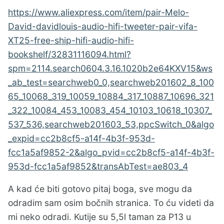
https://www.aliexpress.com/item/pair-Melo-
David-davidlouis-audio-hifi-tweeter-pair-vifa-
XT25-free-ship-hifi-audio-hifi-
bookshelf/32831116094.html?
spm=2114.search0604.3.16.1020b2e64KXV15&ws
_ab_test=searchweb0_0,searchweb201602_8_100
65_10068_319_10059_10884_317_10887_10696_321
_322_10084_453_10083_454_10103_10618_10307_
537_536,searchweb201603_53,ppcSwitch_0&algo
_expid=cc2b8cf5-a14f-4b3f-953d-
fcc1a5af9852-2&algo_pvid=cc2b8cf5-a14f-4b3f-
953d-fcc1a5af9852&transAbTest=ae803_4
A kad će biti gotovo pitaj boga, sve mogu da
odradim sam osim bočnih stranica. To ću videti da
mi neko odradi. Kutije su 5,5l taman za P13 u