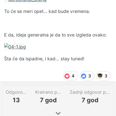
To će se meri opet... kad bude vremena.
E da, ideja generalna je da to sve izgleda ovako:
Šta će da ispadne, i kad... stay tuned!
4
3
3
Odgovora
Kreirano pre
Zadnji odgovor pre
13
7 god
7 god