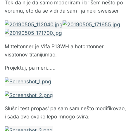
Tek da nije da samo moderiram i brišem nešto po
vorumu, eto da se vidi da sam i ja neki sweisser
Mitteltonner je Vifa P13WH a hotchtonner
visatonov titanijumac.
Projektuj, pa meri......
Slušni test propas' pa sam sam nešto modifikovao,
i sada ovo ovako lepo mnogo svira: