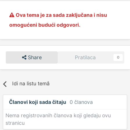
Ova tema je za sada zaključana i nisu
omogućeni budući odgovori.
Share
Pratilaca
0
Idi na listu temâ
Članovi koji sada čitaju
0 članova
Nema registrovanih članova koji gledaju ovu
stranicu