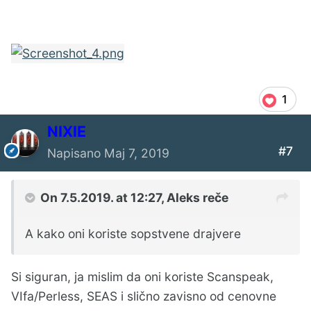
1
NIXIE
#7
Napisano
Maj 7, 2019
On 7.5.2019. at 12:27,
Aleks
reče
A kako oni koriste sopstvene drajvere
Si siguran, ja mislim da oni koriste Scanspeak,
VIfa/Perless, SEAS i slično zavisno od cenovne