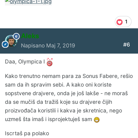
1
Aleks
#6
Napisano
Maj 7, 2019
Daa, Olympica I
Kako trenutno nemam para za Sonus Fabere, rešio
sam da ih spravim sebi. A kako oni koriste
sopstvene drajvere, onda je još lakše - ne moraš
da se mučiš da tražiš koje su drajvere čijih
proizvođača koristili i kakva je skretnica, nego
uzmeš šta imaš i isprojektuješ sam
Iscrtaš pa polako