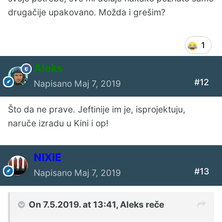
drugačije upakovano. Možda i grešim?
1
Aleks
#12
Napisano
Maj 7, 2019
Što da ne prave. Jeftinije im je, isprojektuju,
naruče izradu u Kini i op!
NIXIE
#13
Napisano
Maj 7, 2019
On 7.5.2019. at 13:41,
Aleks
reče