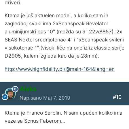
driveri.
Ktema je još aktuelen model, a koliko sam ih
zagledao, svaki ima 2xScanspeak Revelator
aluminijumski bas 10" (možda su 9" 22w8857), 2x
SEAS Nextel srednjotonac 4" i 1xScanspeak svileni
visokotonac 1" (visoki liče na one iz iz classic serije
D2905, kalem izgleda kao da je 28mm).
http://www.highfidelity.pl/@main-164&lang=en
Aleks
#10
Napisano
Maj 7, 2019
Ktema je Franco Serblin. Nisam upućen koliko ima
veze sa Sonus Faberom...