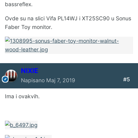
bassreflex.
Ovde su na slici Vifa PL14WJ i XT25SC90 u Sonus
Faber Toy monitor.
NIXIE
#5
Napisano
Maj 7, 2019
Ima i ovakvih.