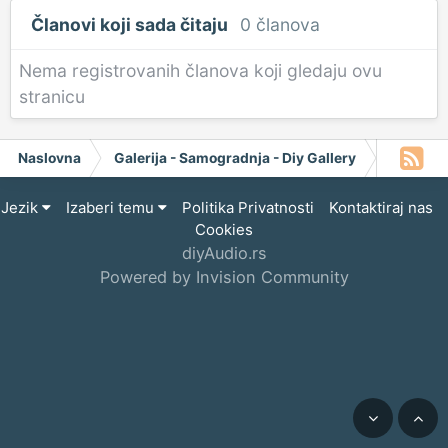
Članovi koji sada čitaju
0 članova
Nema registrovanih članova koji gledaju ovu
stranicu
Naslovna
Galerija - Samogradnja - Diy Gallery
Project 
Jezik
Izaberi temu
Politika Privatnosti
Kontaktiraj nas
Cookies
diyAudio.rs
Powered by Invision Community