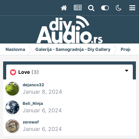
Naslovna
Galerija - Samogradnja - Diy Gallery
Project 
Love
(3)
dejanco32
Januar 8, 2024
Beli_Ninja
Januar 6, 2024
zerowaf
Januar 6, 2024