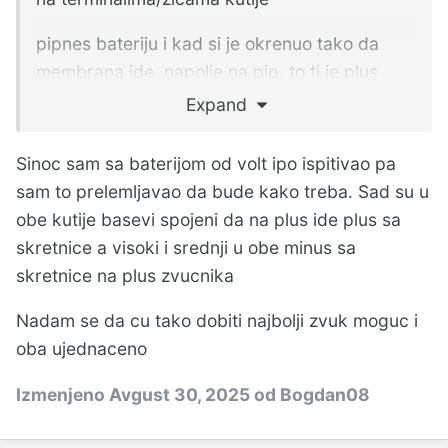
pipnes bateriju i kad si je okrenuo tako da
membrana ide napolje na pip, to ti je plus
Expand
naravno, primarno je da je driver spojen kako
treba u kutiji i primarno je da su identicno
Sinoc sam sa baterijom od volt ipo ispitivao pa
spojeni jednaki driveri u kutijama
sam to prelemljavao da bude kako treba. Sad su u
ukratko, plus sa skretnice ide na plus bassa,
obe kutije basevi spojeni da na plus ide plus sa
mora biti jednako u kutijama
skretnice a visoki i srednji u obe minus sa
skretnice na plus zvucnika
Nadam se da cu tako dobiti najbolji zvuk moguc i
oba ujednaceno
Izmenjeno
Avgust 30, 2025
od Bogdan08