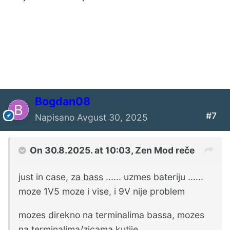
Bogdan08
#7
Napisano
Avgust 30, 2025
On 30.8.2025. at 10:03,
Zen Mod
reče
just in case,
za bass
...... uzmes bateriju ......
moze 1V5 moze i vise, i 9V nije problem
mozes direkno na terminalima bassa, mozes
na terminalima/zicama kutije