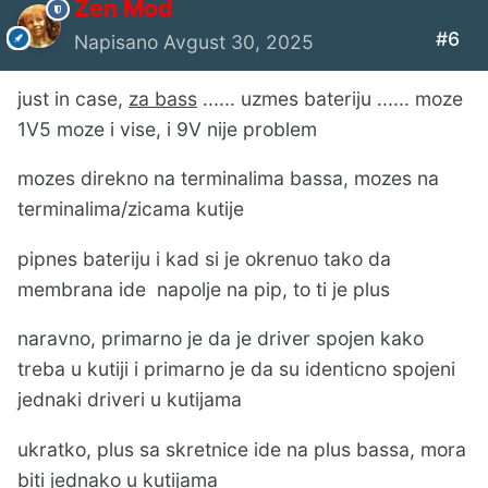
Zen Mod
#6
Napisano
Avgust 30, 2025
just in case,
za bass
...... uzmes bateriju ...... moze
1V5 moze i vise, i 9V nije problem
mozes direkno na terminalima bassa, mozes na
terminalima/zicama kutije
pipnes bateriju i kad si je okrenuo tako da
membrana ide napolje na pip, to ti je plus
naravno, primarno je da je driver spojen kako
treba u kutiji i primarno je da su identicno spojeni
jednaki driveri u kutijama
ukratko, plus sa skretnice ide na plus bassa, mora
biti jednako u kutijama