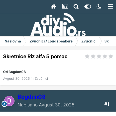
Naslovna
Zvučnici / Loudspeakers
Zvučnici
Skretn
Skretnice Riz alfa 5 pomoc
Od
Bogdan08
Avgust 30, 2025
in
Zvučnici
Bogdan08
#1
Napisano
Avgust 30, 2025