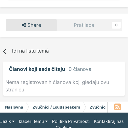
Share
Pratilaca
0
Idi na listu temâ
Članovi koji sada čitaju
0 članova
Nema registrovanih članova koji gledaju ovu
stranicu
Naslovna
Zvučnici / Loudspeakers
Zvučnici
Skretn
Jezik
Izaberi temu
Politika Privatnosti
Kontaktiraj nas
Cookies