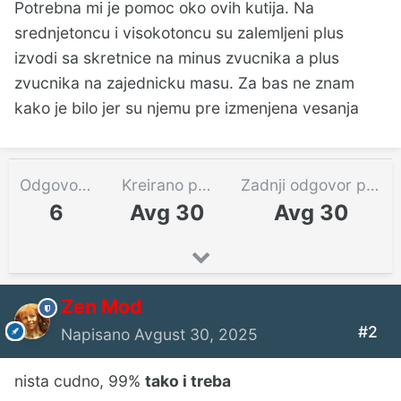
Potrebna mi je pomoc oko ovih kutija. Na
srednjetoncu i visokotoncu su zalemljeni plus
izvodi sa skretnice na minus zvucnika a plus
zvucnika na zajednicku masu. Za bas ne znam
kako je bilo jer su njemu pre izmenjena vesanja
Odgovora
Kreirano pre
Zadnji odgovor pre
6
Avg 30
Avg 30
Zen Mod
#2
Napisano
Avgust 30, 2025
nista cudno, 99%
tako i treba