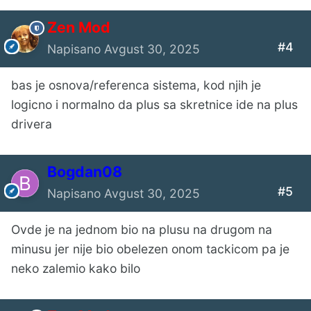
Zen Mod
#4
Napisano
Avgust 30, 2025
bas je osnova/referenca sistema, kod njih je
logicno i normalno da plus sa skretnice ide na plus
drivera
Bogdan08
#5
Napisano
Avgust 30, 2025
Ovde je na jednom bio na plusu na drugom na
minusu jer nije bio obelezen onom tackicom pa je
neko zalemio kako bilo