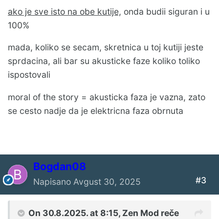
ako je sve isto na obe kutije,
onda budii siguran i u
100%
mada, koliko se secam, skretnica u toj kutiji jeste
sprdacina, ali bar su akusticke faze koliko toliko
ispostovali
moral of the story = akusticka faza je vazna, zato
se cesto nadje da je elektricna faza obrnuta
Bogdan08
#3
Napisano
Avgust 30, 2025
On 30.8.2025. at 8:15,
Zen Mod
reče