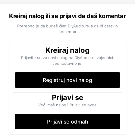
Kreiraj nalog ili se prijavi da daš komentar
Potrebno je da budeš član DiyAudio.rs-a da bi ostavio
komentar
Kreiraj nalog
Prijavite se za novi nalog na DiyAudio.rs zajednici.
Jednostavno je!
Registruj novi nalog
Prijavi se
Već imaš nalog? Prijavi se ovde
Prijavi se odmah