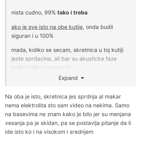
nista cudno, 99%
tako i treba
ako je sve isto na obe kutije,
onda budii
siguran i u 100%
mada, koliko se secam, skretnica u toj kutiji
jeste sprdacina, ali bar su akusticke faze
koliko toliko ispostovali
Expand
moral of the story = akusticka faza je vazna,
zato se cesto nadje da je elektricna faza
Na oba je isto, skretnica jes sprdnja al makar
obrnuta
nema elektrolita sto sam video na nekima. Samo
na basevima ne znam kako je bilo jer su menjana
vesanja pa je skidan, pa se postavlja pitanje da li
ide isto ko i na visokom i srednjem