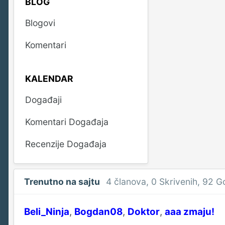
BLOG
Blogovi
Komentari
KALENDAR
Događaji
Komentari Događaja
Recenzije Događaja
Trenutno na sajtu
4 članova
, 0 Skrivenih, 92 G
Beli_Ninja
Bogdan08
Doktor
aaa zmaju!