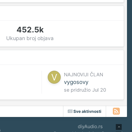
452.5k
Ukupan broj objava
NAJNOVIJI ČLAN
vygosovy
se pridružio
Jul 20
Sve aktivnosti
diyAudio.rs
s