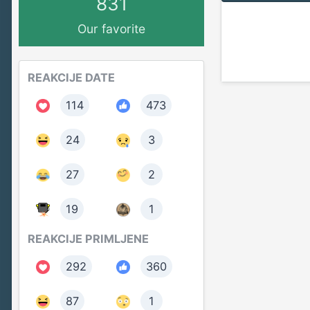
831
Our favorite
REAKCIJE DATE
114
473
24
3
27
2
19
1
REAKCIJE PRIMLJENE
292
360
87
1