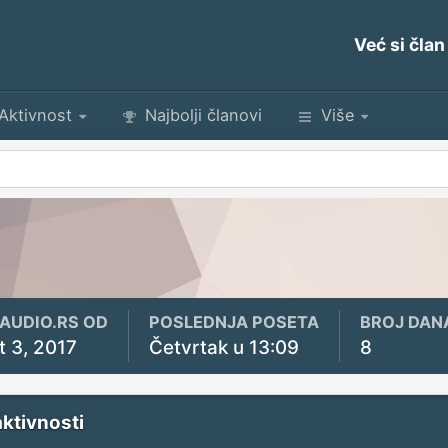
Već si član
Aktivnost
Najbolji članovi
Više
YAUDIO.RS OD
POSLEDNJA POSETA
BROJ DAN
t 3, 2017
Četvrtak u 13:09
8
aktivnosti