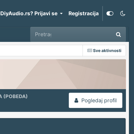
 DiyAudio.rs? Prijavi se
Registracija
Sve aktivnosti
A (POBEDA)
Pogledaj profil