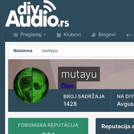
Pregledaj
Klubovi
Blogovi
Naslovna
mutayu
mutayu
Član
BROJ SADRŽAJA
NA DI
1428
Avgus
FORUMSKA REPUTACIJA
Reputacija 