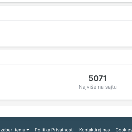
5071
Najviše na sajtu
Izaberi temu
Politika Privatnosti
Kontaktiraj nas
Cookie