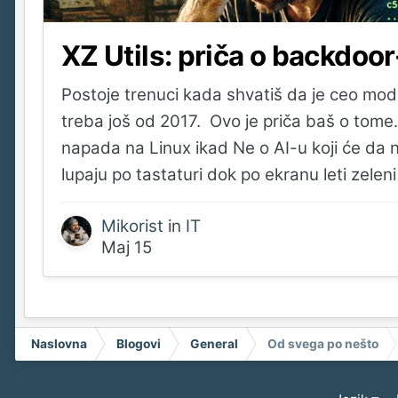
XZ Utils: priča o backdoo
Postoje trenuci kada shvatiš da je ceo moder
treba još od 2017. Ovo je priča baš o tome
napada na Linux ikad Ne o AI-u koji će da nas
lupaju po tastaturi dok po ekranu leti zelen
Mikorist
in
IT
Maj 15
Naslovna
Blogovi
General
Od svega po nešto