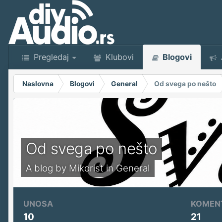
Pregledaj
Klubovi
Blogovi
Naslovna
Blogovi
General
Od svega po nešto
Od svega po nešto
A blog by
Mikorist
in
General
UNOSA
KOMEN
10
21