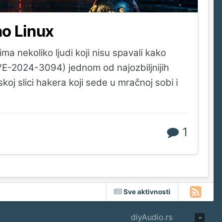
ao Linux
a nekoliko ljudi koji nisu spavali kako
VE-2024-3094) jednom od najozbiljnijih
koj slici hakera koji sede u mračnoj sobi i
1
Sve aktivnosti
diyAudio.rs