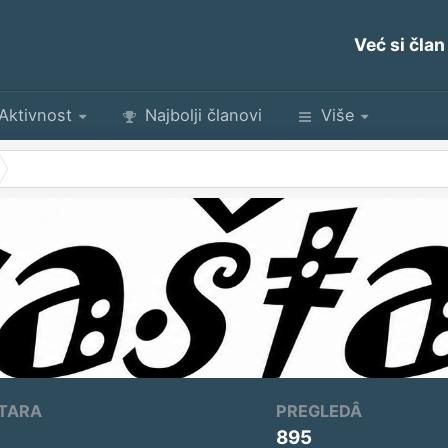
Već si član
Aktivnost
Najbolji članovi
Više
TARA
PREGLEDÂ
895