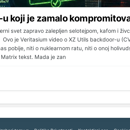
r-u koji je zamalo kompromitov
ni svet zapravo zalepljen selotejpom, kafom i živcim
. Ovo je Veritasium video o XZ Utils backdoor-u (C
 pobije, niti o nuklearnom ratu, niti o onoj holivuds
i Matrix tekst. Mada je zan