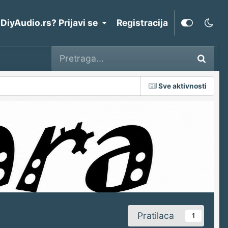
 DiyAudio.rs? Prijavi se
Registracija
Sve aktivnosti
Pratilaca
1