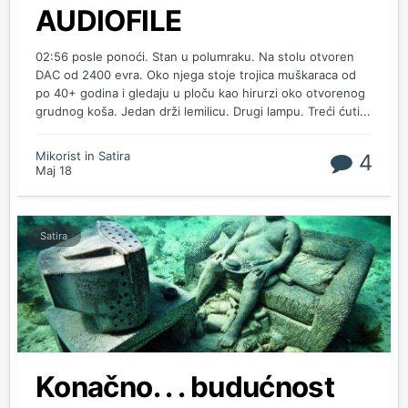
AUDIOFILE
02:56 posle ponoći. Stan u polumraku. Na stolu otvoren
DAC od 2400 evra. Oko njega stoje trojica muškaraca od
po 40+ godina i gledaju u ploču kao hirurzi oko otvorenog
grudnog koša. Jedan drži lemilicu. Drugi lampu. Treći ćuti...
Mikorist
in
Satira
4
Maj 18
Satira
Konačno. . . budućnost