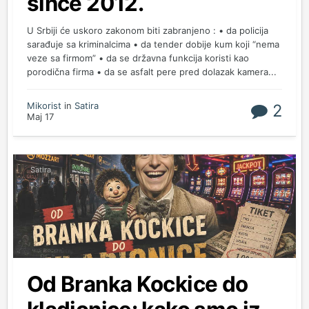
since 2012.
U Srbiji će uskoro zakonom biti zabranjeno : • da policija
sarađuje sa kriminalcima • da tender dobije kum koji “nema
veze sa firmom” • da se državna funkcija koristi kao
porodična firma • da se asfalt pere pred dolazak kamera...
Mikorist
in
Satira
2
Maj 17
Satira
Od Branka Kockice do