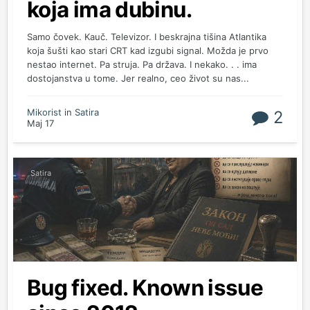
koja ima dubinu.
Samo čovek. Kauč. Televizor. I beskrajna tišina Atlantika
koja šušti kao stari CRT kad izgubi signal. Možda je prvo
nestao internet. Pa struja. Pa država. I nekako. . . ima
dostojanstva u tome. Jer realno, ceo život su nas...
Mikorist
in
Satira
2
Maj 17
Satira
Bug fixed. Known issue