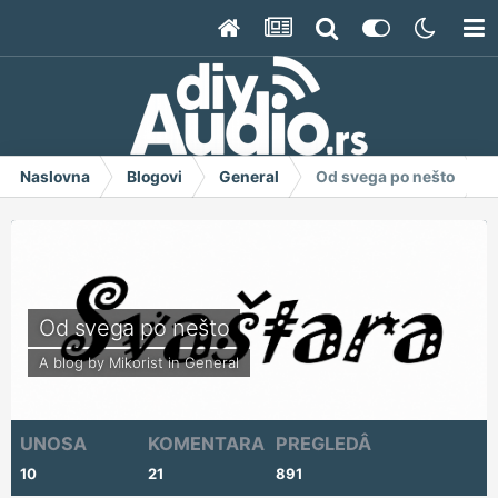
Naslovna
Blogovi
General
Od svega po nešto
Od svega po nešto
A blog by
Mikorist
in
General
UNOSA
KOMENTARA
PREGLEDÂ
10
21
891