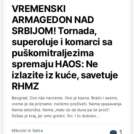
VREMENSKI
ARMAGEDON NAD
SRBIJOM! Tornada,
superoluje i komarci sa
puškomitraljezima
spremaju HAOS: Ne
izlazite iz kuće, savetuje
RHMZ
Beograd. Ovo nije nevreme. Ovo je kazna. Braćo i sestre,
vreme je da priznamo: nećemo preživeti. Nema spasavanja.
Nema skloništa. Nema „malo će da duva pa će proći“.
Došao je kraj, jer smo grešni. Svi. I to duboko...
Mikorist
in
Satira
1