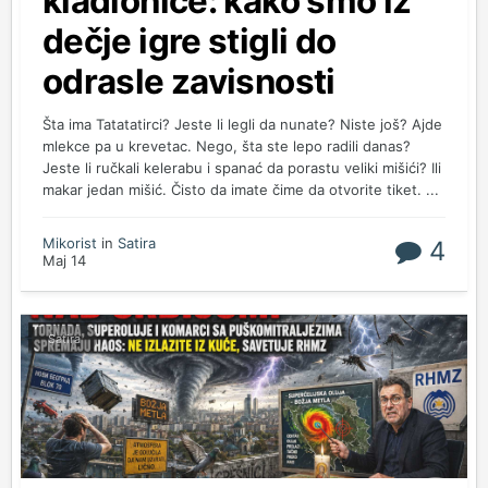
kladionice: kako smo iz
dečje igre stigli do
odrasle zavisnosti
Šta ima Tatatatirci? Jeste li legli da nunate? Niste još? Ajde
mlekce pa u krevetac. Nego, šta ste lepo radili danas?
Jeste li ručkali kelerabu i spanać da porastu veliki mišići? Ili
makar jedan mišić. Čisto da imate čime da otvorite tiket. ...
Mikorist
in
Satira
4
Maj 14
Satira