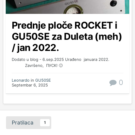
Prednje ploče ROCKET i
GU50SE za Duleta (meh)
/ jan 2022.
Dodato u blog - 6.sep.2025 Urađeno januara 2022.
Završeno, ПУСК! 🙂
Leonardo
in
GU50SE
0
Septembar 6, 2025
Pratilaca
1