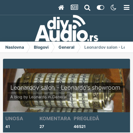
Naslovna
Blogovi
General
Leonardov salon - Leon
Leonardov salon - Leonardo's showroom
A blog by
Leonardo
in
General
UNOSA
KOMENTARA
PREGLEDÂ
41
27
46521