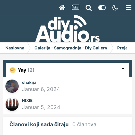
Naslovna
Galerija - Samogradnja - Diy Gallery
Project 
Yay
(2)
chakija
Januar 6, 2024
NIXIE
Januar 5, 2024
Članovi koji sada čitaju
0 članova