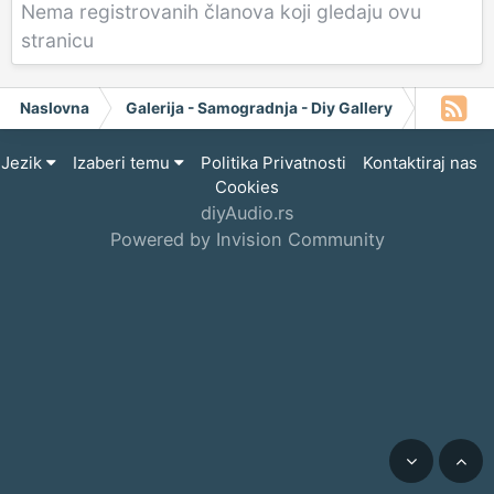
Nema registrovanih članova koji gledaju ovu
stranicu
Naslovna
Galerija - Samogradnja - Diy Gallery
Project 
Jezik
Izaberi temu
Politika Privatnosti
Kontaktiraj nas
Cookies
diyAudio.rs
Powered by Invision Community