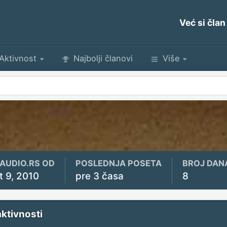
Već si član
Aktivnost
Najbolji članovi
Više
YAUDIO.RS OD
POSLEDNJA POSETA
BROJ DAN
t 9, 2010
pre 3 časa
8
aktivnosti