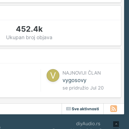
452.4k
Ukupan broj objava
NAJNOVIJI ČLAN
vygosovy
se pridružio
Jul 20
Sve aktivnosti
diyAudio.rs
s