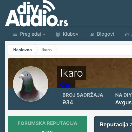
Pregledaj
Klubovi
Blogovi
Naslovna
Ikaro
Ikaro
Član
BROJ SADRŽAJA
NA DI
934
Avgus
FORUMSKA REPUTACIJA
Reputacija 