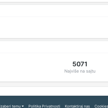
5071
Najviše na sajtu
Izaberi temu
Politika Privatnosti
Kontaktiraj nas
Cookie