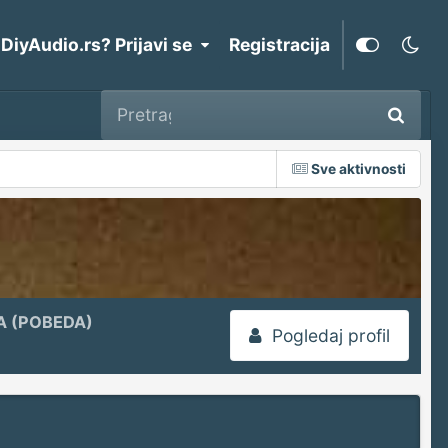
 DiyAudio.rs? Prijavi se
Registracija
Sve aktivnosti
A (POBEDA)
Pogledaj profil