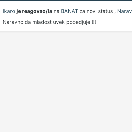
Ikaro
je reagovao/la
na
BANAT
za novi status ,
Narav
Naravno da mladost uvek pobedjuje !!!