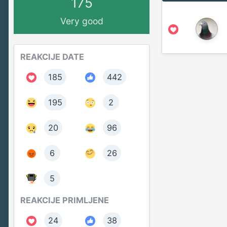
175
Very good
REAKCIJE DATE
185
442
195
2
20
96
6
26
5
REAKCIJE PRIMLJENE
24
38