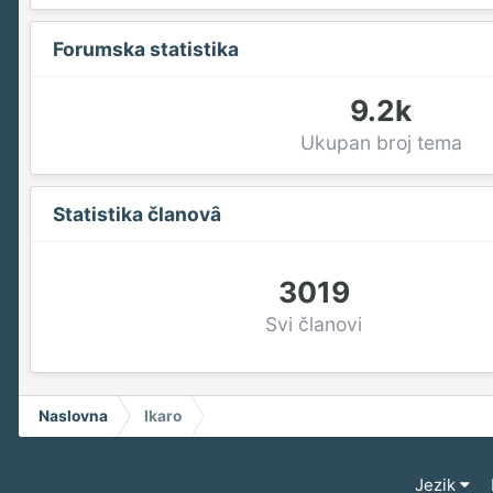
Forumska statistika
9.2k
Ukupan broj tema
Statistika članovȃ
3019
Svi članovi
Naslovna
Ikaro
Jezik