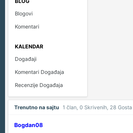
BLOG
Blogovi
Komentari
KALENDAR
Događaji
Komentari Događaja
Recenzije Događaja
Trenutno na sajtu
1 član
, 0 Skrivenih, 28 Gosta
Bogdan08