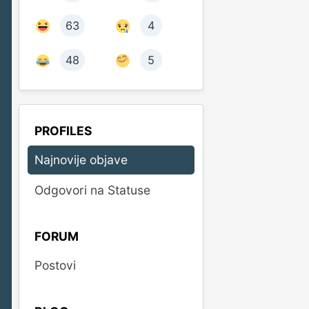
63
4
48
5
PROFILES
Najnovije objave
Odgovori na Statuse
FORUM
Postovi