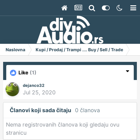
Naslovna
Kupi / Prodaj / Trampi .... Buy / Sell / Trade
Og
Like
(1)
dejanco32
Jul 25, 2020
Članovi koji sada čitaju
0 članova
Nema registrovanih članova koji gledaju ovu
stranicu