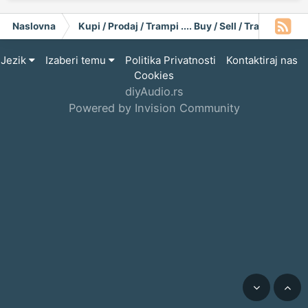
Naslovna
Kupi / Prodaj / Trampi .... Buy / Sell / Trade
Og
Jezik
Izaberi temu
Politika Privatnosti
Kontaktiraj nas
Cookies
diyAudio.rs
Powered by Invision Community