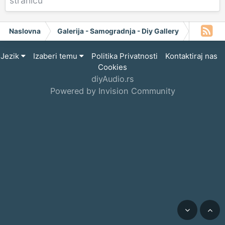
stranicu
Naslovna
Galerija - Samogradnja - Diy Gallery
Project 
Jezik
Izaberi temu
Politika Privatnosti
Kontaktiraj nas
Cookies
diyAudio.rs
Powered by Invision Community