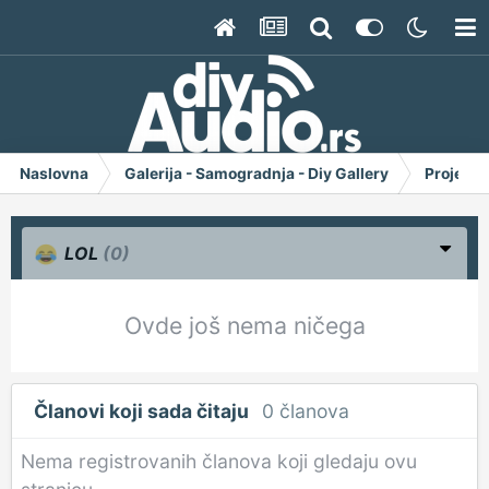
Naslovna
Galerija - Samogradnja - Diy Gallery
Project 
LOL
(0)
Ovde još nema ničega
Članovi koji sada čitaju
0 članova
Nema registrovanih članova koji gledaju ovu