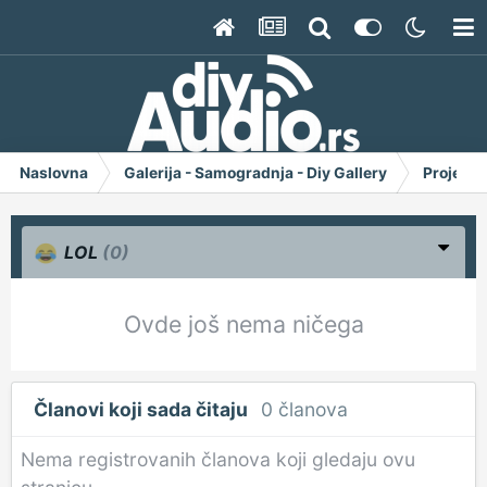
Naslovna
Galerija - Samogradnja - Diy Gallery
Project 
LOL
(0)
Ovde još nema ničega
Članovi koji sada čitaju
0 članova
Nema registrovanih članova koji gledaju ovu