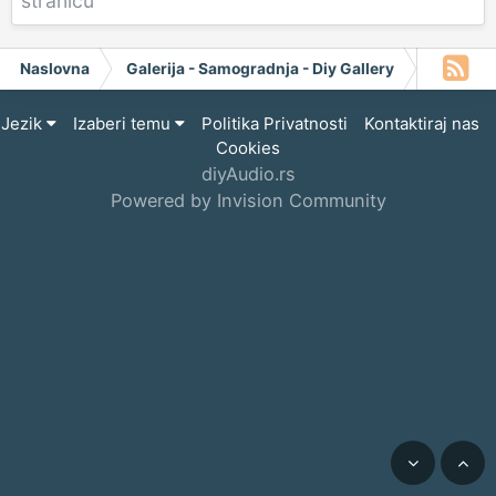
stranicu
Naslovna
Galerija - Samogradnja - Diy Gallery
Project 
Jezik
Izaberi temu
Politika Privatnosti
Kontaktiraj nas
Cookies
diyAudio.rs
Powered by Invision Community