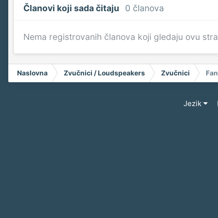
Članovi koji sada čitaju
0 članova
Nema registrovanih članova koji gledaju ovu str
Naslovna
Zvučnici / Loudspeakers
Zvučnici
Fan
Jezik