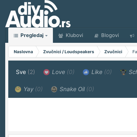
Pregledaj
Klubovi
Blogovi
Naslovna
Zvučnici / Loudspeakers
Zvučnici
Fa
Sve
(2)
Love
(0)
Like
(0)
Sc
Yay
(0)
Snake Oil
(0)