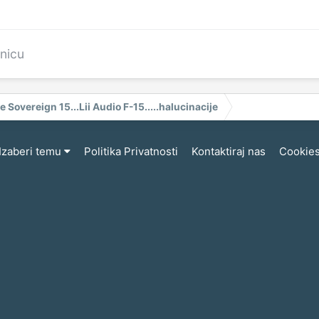
anicu
e Sovereign 15...Lii Audio F-15.....halucinacije
Izaberi temu
Politika Privatnosti
Kontaktiraj nas
Cookie