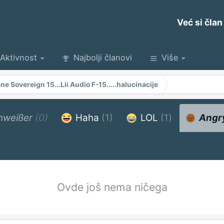
Već si član
Aktivnost
Najbolji članovi
Više
ne Sovereign 15...Lii Audio F-15.....halucinacije
hweißer
(0)
Haha
(1)
LOL
(1)
Angr
Ovde još nema ničega