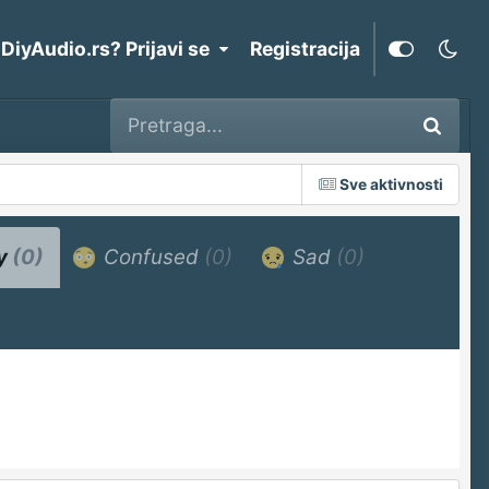
 DiyAudio.rs? Prijavi se
Registracija
Sve aktivnosti
y
(0)
Confused
(0)
Sad
(0)