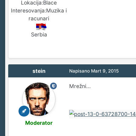
Lokacija:
Blace
Interesovanja:
Muzika i
racunari
Serbia
stein
Napisano
Mart 9, 2015
Mrežni...
Moderator