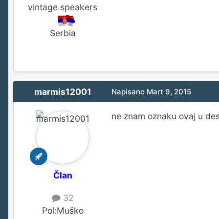
vintage speakers
Serbia
marmis12001
Napisano
Mart 9, 2015
ne znam oznaku ovaj u de
Član
32
Pol:
Muško