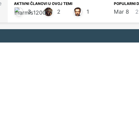
e
AKTIVNI ČLANOVI U OVOJ TEMI
POPULARNI D
3
2
1
Mar 8
2