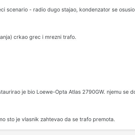
ci scenario - radio dugo stajao, kondenzator se osusio
nanja) crkao grec i mrezni trafo.
estaurirao je bio Loewe-Opta Atlas 2790GW. njemu se 
mo sto je vlasnik zahtevao da se trafo premota.