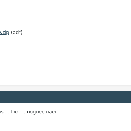
.zip
(pdf)
 apsolutno nemoguce naci.