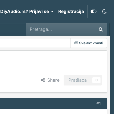
 DiyAudio.rs? Prijavi se
Registracija
Sve aktivnosti
Share
Pratilaca
0
#1