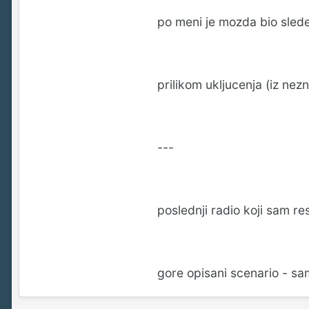
po meni je mozda bio slede
prilikom ukljucenja (iz nez
---
poslednji radio koji sam r
gore opisani scenario - sa