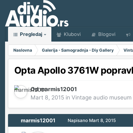
Pregledaj
Klubovi
Blogovi
Naslovna
Galerija - Samogradnja - Diy Gallery
Vint
Opta Apollo 3761W poprav
Od
marmis12001
Mart 8, 2015
in
Vintage audio museum
marmis12001
Napisano
Mart 8, 2015