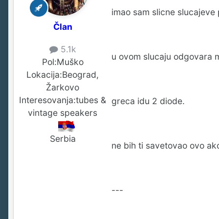
imao sam slicne slucajeve p
Član
5.1k
u ovom slucaju odgovara m
Pol:
Muško
Lokacija:
Beograd,
Žarkovo
Interesovanja:
tubes &
greca idu 2 diode.
vintage speakers
Serbia
ne bih ti savetovao ovo ak
---