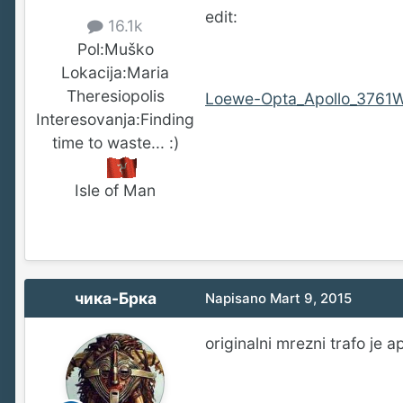
edit:
16.1k
Pol:
Muško
Lokacija:
Maria
Theresiopolis
Loewe-Opta_Apollo_3761W
Interesovanja:
Finding
time to waste... :)
Isle of Man
чика-Брка
Napisano
Mart 9, 2015
originalni mrezni trafo je