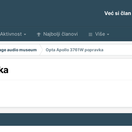
Već si član
Aktivnost
Najbolji članovi
Više
age audio museum
Opta Apollo 3761W popravka
ka