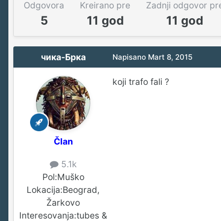
Odgovora
Kreirano pre
Zadnji odgovor pr
5
11 god
11 god
чика-Брка
Napisano
Mart 8, 2015
koji trafo fali ?
Član
5.1k
Pol:
Muško
Lokacija:
Beograd,
Žarkovo
Interesovanja:
tubes &